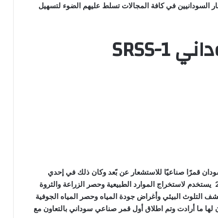
ار السودانيين في كافة المجالات تسلط عليهم الضوء لتسهيل
وداني
SRSS-1
ان قمرًا صناعيًا للاستشعار عن بًعد وكان ذلك في إحدي
محاضراتها في جهاز المغتربين في الخرطوم سنة 2010 يستخدم لاستخراج الموارد الطبيعية وحصر الزراعة والثروة
و كشف التلوث البيئي وأغراض جودة المياه وحصر المياه الجوفية
 لها ما أرادت وتم اطلاق أول قمر صناعي سوداني بالتعاون مع