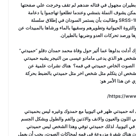
ن بطيران مجهول في قتاله ضدهم لم تقف وخرجت علي صفحتها
ن يشوف النملة بتمشي وعندما تطلعوا تهاجموا يا دعامة
SRSS-1
وطالبت بأن يستمر السودان في إطلاق سلسلة
 والثروة الحيوانية وتطويرهم وسقيها بالماء ورشاها بالمبيدات عن
ا ورصد تحركات العدو وضربها بالطيران.
بوك أدلت بدلوها عما أثير حول وفاة محمد حمدان دقلو “حميدتي”
 الشخص هو الذي يدعى مامادو عيسى من النيجر يشبه حميدتي
كي الصوت الخاص حميدتي في فمه؟ هناك نشرات علمية عن
لشخص ان يتكلم مثل شخص اخر مثل حميدتي بالضبط بحركة
 عن هذا الأمر هو:
/
https://www
انه حميدتي ظهر في اثيوبيا مع حمدوك وغيره ليس بحميدتي
ي اللون والعيون والانف والاذنين والفم والطول وبشكل الجسم
في اثيوبيا، لذلك حميدتي توفي وهذا الشخص ليس حميدتي
ان هناك شفرة مزروعة في فمه لمحاكات الصوت، يجب أن يعمل