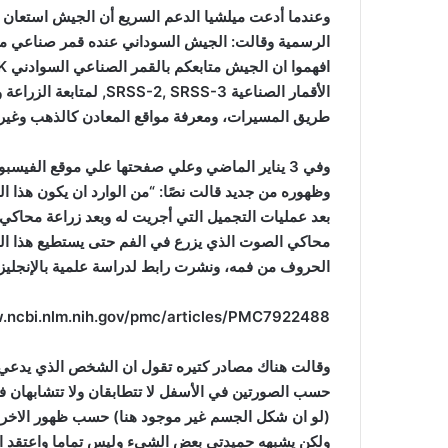
وعندما أدعت ميلشيا الدعم السريع أن الجيش استعا
الرسمية وقالت: الجيش السوداني عنده قمر صناعي ممك
افهموا ان الجيش متابعكم بالقمر الصناعي السوادني
K
الأقمار الصناعية
SRSS-2, SRSS-3
, لمتابعة الزراعة
طريق المسيرات، ومعرفة مواقع المعادن كالذهب وغيره
وفي 3 يناير الماضي وعلي صفحتها علي موقع الفيس
وظهوره من جديد قالت نصًا: “من الوارد ان يكون هذا
بعد عمليات التجميل التي أجريت له وبعد زراعة محا
محاكي الصوت الذي يزرع في الفم حتى يستطيع هذا ا
الحروف من فمه، ونشرت رابط لدراسة علمية بالإنجليزي
.ncbi.nlm.nih.gov/pmc/articles/PMC7922488
وقالت هناك مصادر كتيره تقول ان الشخص الذي يدعي 
حسب الصورتين في الأسفل لا تتطابقان ولا تتشابهان ف
(لو ان شكل الجسم غير موجود هنا) حسب ظهور الاخر 
ولكن يشبهه حميدتي بعض الشيء وليس تماما واعتقد 