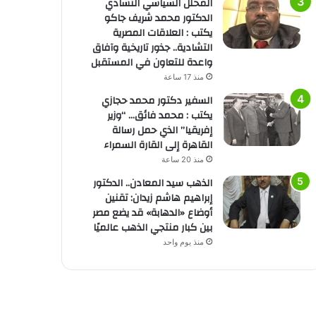
المحلل السياسي التشادي
الدكتور محمد شريف جاكو
يكتب : العلاقات المصرية
التشادية.. جذور تاريخية وآفاق
واعدة للتعاون في المستقبل
منذ 17 ساعة
السفير دكتور محمد حجازي
يكتب : محمد فائق… “وزير
إفريقيا” الذي حمل رسالة
القاهرة إلى القارة السمراء
منذ 20 ساعة
الذهب سيد المعادن.. الدكتور
إبراهيم هاشم زيدان: تقنين
أوضاع «الدهابة» قد يضع مصر
بين كبار منتجي الذهب عالميًا
منذ يوم واحد