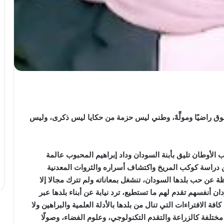
نوق راضيًا ومولَّهْ، وطني ليس حزمة من حكايا ليس ذكرى، وليس
لأوطان تليق بأبنة السودان وداد إبراهيم المحبوب عالمة
عن دراسة كوكب المريخ واكتشاف أسراره والثروات المعدنية
عن حب بلدها السودان، تنشغل بمعاناته ولم تترك مجالا إلا
 أنفسهم تقدم لهم ما تستطيع، ترد نيابة عن أبناء بلدها عبر
 الافتراءات التي تنال من بلدها بالأدلة العلمية والبراهين ولا
تلفة كالزراعة والتقدم التكنولوجي، وعلوم الفضاء، وصولًا