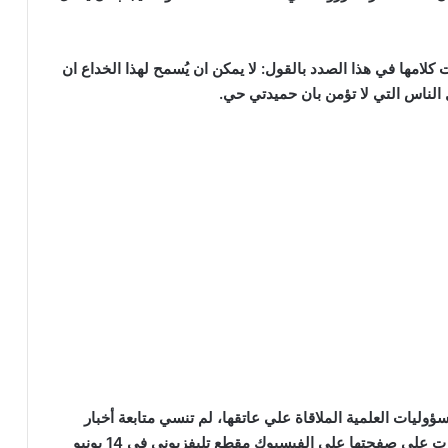
وي واختتمت كلامها في هذا الصدد بالقول: لا يمكن ان يُسمح لهذا الخداع ان
 الناس التي لا تؤمن بان حميدتي حي.
ليات العلمية الملاقاة علي عاتقها، لم تنسي متابعة أخبار
أبناء السودان من المتميزين في المجال الرياضي ونشرت علي صفحتها علي الفيسبوك مقطع تليفزيوني في 14 يونيو