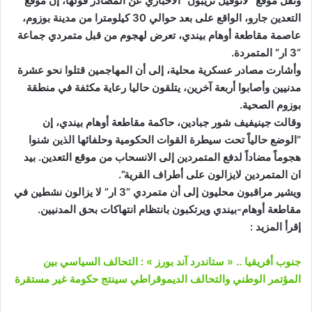
ونقل موقع “لانوفيل تريبون” الاخباري عن المصادر قولها، إن موقع
التعدين جارو، الواقع على بعد حوالي 30 كيلومترا من مدينة بوزوم،
عاصمة مقاطعة أوهام بيندي، تعرض لهجوم من قبل متمردي جماعة
“3 ار” المتمردة.
وأشارت مصادر عسكرية محلية، إلى أن المهاجمين قتلوا نحو عشرة
مدنيين وأصابوا أربعة آخرين، يتلقون حاليا رعاية مكثفة في منطقة
بوزوم الصحية.
وقالت جينيفيف شور جبادين، حاكمة مقاطعة أوهام بيندي، إن
“الوضع حالياً تحت سيطرة القوات الحكومية وحلفائها الذين شنوا
هجوماً مضاداً لدفع المتمردين إلى الانسحاب من موقع التعدين. بيد
ان المتمردين لايزالون على أطراف القرية”.
ويشير مراقبون محليون إلى أن متمردي “3 ار” لا يزالون نشطين في
مقاطعة أوهام-بيندي ويرتكبون بانتظام انتهاكات بحق المدنيين.
إقرأ المزيد :
جنوب أفريقيا .. « ستاندرد آند بورز » : التحالف السياسي بين
المؤتمر الوطني والتحالف الديموقراطي سينتج حكومة غير مستقرة