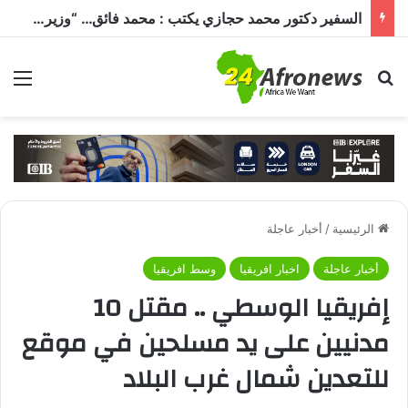
السفير دكتور محمد حجازي يكتب : محمد فائق… “وزير إفريقيا” الذي حمل رسالة القاهرة إلى القارة السمراء
بحث عن
الق
الرئيسية
/
أخبار عاجلة
أخبار عاجلة
اخبار افريقيا
وسط افريقيا
إفريقيا الوسطي .. مقتل 10
مدنيين على يد مسلحين في موقع
للتعدين شمال غرب البلاد