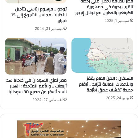
قطر للطاقة تحصل على رخصة
تنقيب بحرية في جمهورية
توجو .. مرسوم رئاسي بتأجيل
الكونغو بالتعاون مع توتال إنرجيز
انتخابات مجلس الشيوخ إلى 15
فبراير
سبتمبر 1, 2025
ديسمبر 31, 2024
السنغال : الدين العام يقفز
مصر تعزي السودان في ضحايا سد
والتحديات المالية تتزايد .. أرقام
أربعات .. والأمم المتحدة : انهيار
جديدة تكشف عمق الأزمة
السد أسفر عن مصرع 30 سودانيا
يونيو 24, 2025
أغسطس 27, 2024