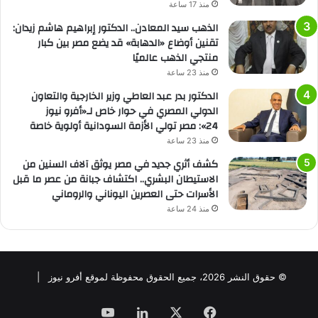
منذ 17 ساعة
الذهب سيد المعادن.. الدكتور إبراهيم هاشم زيدان:
تقنين أوضاع «الدهابة» قد يضع مصر بين كبار
منتجي الذهب عالميًا
منذ 23 ساعة
الدكتور بدر عبد العاطي وزير الخارجية والتعاون
الدولي المصري في حوار خاص لـ«أفرو نيوز
24»: مصر تولي الأزمة السودانية أولوية خاصة
منذ 23 ساعة
كشف أثري جديد في مصر يوثق آلاف السنين من
الاستيطان البشري.. اكتشاف جبانة من عصر ما قبل
الأسرات حتى العصرين اليوناني والروماني
منذ 24 ساعة
© حقوق النشر 2026، جميع الحقوق محفوظة لموقع أفرو نيوز |
فيسبوك
‫X
لينكدإن
‫YouTube