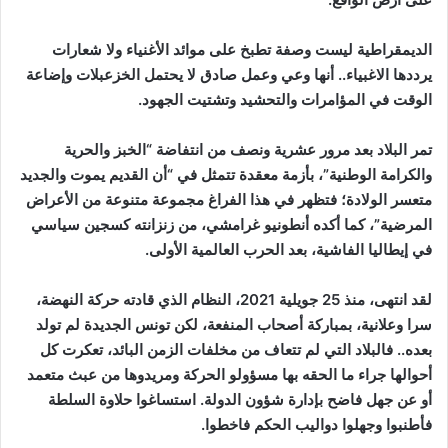
الديمقراطية ليست وصفة تطبخ على موائد الأغنياء ولا شعارات
يرددها الاغبياء.. أنها وعي وعمل صادق لا يحتمل الخزعبلات وإضاعة
الوقت في المؤامرات والتحشيد وتشتيت الجهود.
تمر البلاد بعد مرور عشرية ونصف من انتفاضة “الخبز والحرية
والكرامة الوطنية”، بأزمة معقدة تتمثل في “أن القديم يموت والجديد
متعسر الولادة؛ فتظهر في هذا الفراغ مجموعة متنوعة من الأعراض
المرضية”، كما أكده أنطونيو غرامشي، من زنزانته كسجين سياسي
في إيطاليا الفاشية، بعد الحرب العالمية الأولى.
لقد انتهى، منذ 25 جويلية 2021، النظام الذي قادته حركة النهضة،
سرا وعلانية، بمباركة أصحاب المنفعة، لكن تونس الجديدة لم تولد
بعده.. فالبلاد التي لم تتعاف من مخلفات الزمن البائد، تعكرت كل
أحوالها جراء ما الحقه بها مسؤولو الحركة ومريدوها من عبث متعمد
أو عن جهل فاضح بإدارة شؤون الدولة. استساغوا حلاوة السلطة
فأطنبوا وجهلوا دواليب الحكم فاخطوا.