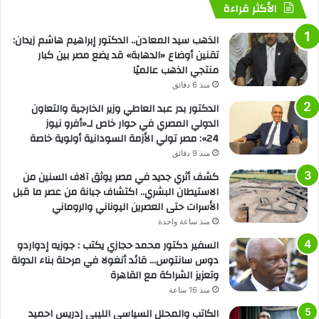
الأكثر قراءة
الذهب سيد المعادن.. الدكتور إبراهيم هاشم زيدان:
تقنين أوضاع «الدهابة» قد يضع مصر بين كبار
منتجي الذهب عالميًا
منذ 6 دقائق
الدكتور بدر عبد العاطي وزير الخارجية والتعاون
الدولي المصري في حوار خاص لـ«أفرو نيوز
24»: مصر تولي الأزمة السودانية أولوية خاصة
منذ 9 دقائق
كشف أثري جديد في مصر يوثق آلاف السنين من
الاستيطان البشري.. اكتشاف جبانة من عصر ما قبل
الأسرات حتى العصرين اليوناني والروماني
منذ ساعة واحدة
السفير دكتور محمد حجازي يكتب : جوزيه إدواردو
دوس سانتوس… قائد أنغولا في مرحلة بناء الدولة
وتعزيز الشراكة مع القاهرة
منذ 16 ساعة
الكاتب والمحلل السياسي الليبي إدريس احميد