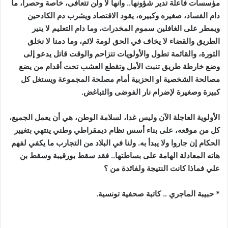
مؤسسات فاعلة تدير شؤونها.. وأنها لا ولن تتعافى، خاصة وحصرا، ما
دام الفساد، صغيره وكبيره، يقود الاقتصاد ويشرب دم الكادحين
ويمطر على الغافلين سموم المخدرات، وما دام التعليم لا ينير
الطريق والقضاء لا يخاف في الحق لومة لائم، وما دمنا لا نخلق
الثورة، والقائمة تطول والأولويات تتزاحم والوقت قاتل يدعو إلى
وضع خارطة طريق تنبت الأمل وتقطع العشب تحت أقدام من يضع
مصالحة الشخصية او الحزبية أمام مصلحة المجموعة ويستغل كل
كبيرة وصغيرة لإضرام نار الفوضى والتباغض.
الأولوية العاجلة الآن وليس غدا، لسلامة الوطن، هي أن يعمل الجميع،
كل من موقعه، على بناء أسس نظام ديمقراطي وطني ينتهي بتغيير
الحكام إن جاروا ولا يبدأ به. ولنا في البلاد من التجارب ما يكفي لفهم
هاته المعادلة الهامة على بساطتها.. فقد سقط بورقيبة وسقط بن
علي فماذا كانت النتيجة ولفائدة من ؟
* حبيبة الماجري .. كاتبة صحفية تونسية.