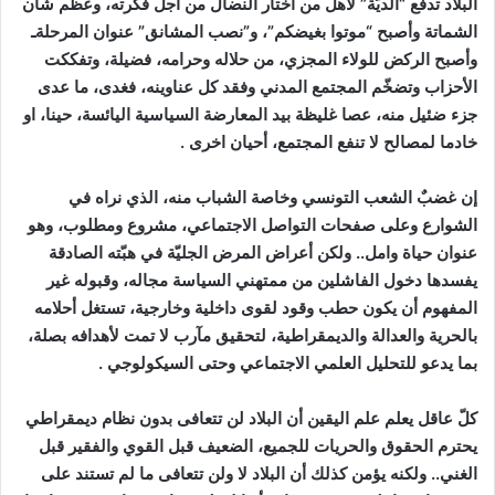
البلاد تدفع “الديّة” لأهل من اختار النضال من أجل فكرته، وعظم شان
الشماتة وأصبح “موتوا بغيضكم”، و”نصب المشانق” عنوان المرحلةـ
وأصبح الركض للولاء المجزي، من حلاله وحرامه، فضيلة، وتفككت
الأحزاب وتضخّم المجتمع المدني وفقد كل عناوينه، فغدى، ما عدى
جزء ضئيل منه، عصا غليظة بيد المعارضة السياسية اليائسة، حينا، او
خادما لمصالح لا تنفع المجتمع، أحيان اخرى .
إن غضبٌ الشعب التونسي وخاصة الشباب منه، الذي نراه في
الشوارع وعلى صفحات التواصل الاجتماعي، مشروع ومطلوب، وهو
عنوان حياة وامل.. ولكن أعراض المرض الجليّة في هبّته الصادقة
يفسدها دخول الفاشلين من ممتهني السياسة مجاله، وقبوله غير
المفهوم أن يكون حطب وقود لقوى داخلية وخارجية، تستغل أحلامه
بالحرية والعدالة والديمقراطية، لتحقيق مآرب لا تمت لأهدافه بصلة،
بما يدعو للتحليل العلمي الاجتماعي وحتى السيكولوجي .
كلّ عاقل يعلم علم اليقين أن البلاد لن تتعافى بدون نظام ديمقراطي
يحترم الحقوق والحريات للجميع، الضعيف قبل القوي والفقير قبل
الغني.. ولكنه يؤمن كذلك أن البلاد لا ولن تتعافى ما لم تستند على