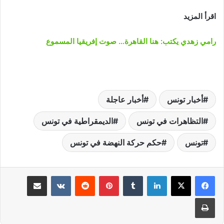
اقرأ المزيد
رامي زهدي يكتب: هنا القاهرة… صوت إفريقيا المسموع
أخبار تونس
أخبار عاجلة
التظاهرات في تونس
الديمقراطية في تونس
تونس
حكم حركة النهضة في تونس
لينكدإن
‏Tumblr
بينتيريست
‏Reddit
‏VKontakte
مشاركة عبر البريد
طباعة