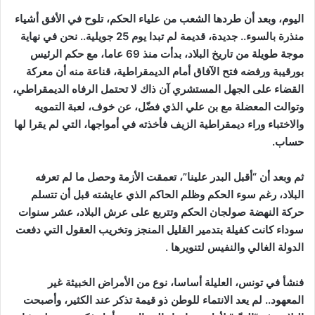
اليوم، وبعد أن طردها الشعب من علياء الحكم، تلوح في الأفق أشياء
منذرة بالسوء.. جديدة، قديمة لم تبدا يوم 25 جويلية.. نحن في نهاية
موجة طويلة من تاريخ البلاد، بدأت منذ 69 عاما، مع حكم الرئيس
بورقيبة ورفضه فتح الآفاق أمام الديمقراطية، قناعة منه أن معركة
القضاء على الجهل المستشري آن ذاك لا تحتمل الرفاه الديمقراطي،
وتوالت المعضلة مع بن علي الذي فضّل، عن خوف، لعبة التمويه
والاختباء وراء ديمقراطية الزيف فأخذته في أمواجها، التي لم يقرا لها
حساب.
ثم وبعد أن “أقبل البدر علينا”، تعمقت الأزمة وحصل ما لم تعرفه
البلاد، رغم سوء الحكم وظلم الحاكم الذي عايشته قبل أن تتسلم
حركة النهضة صولجان الحكم وتتربع على عرش البلاد، عشر سنوات
سوداء كانت كفيلة بتدمير القليل المنجز وتخريب العقول التي دفعت
الدولة الغالي والنفيس لتنويرها .
فنشأ في تونس، العليلة أساسا، نوع من الأمراض الخبيثة غير
المعهود.. لم يعد الانتماء للوطن ذو قيمة تذكر عند الكثير، وأصبحت