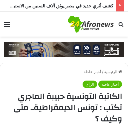
كشف أثري جديد في مصر يوثق آلاف السنين من الاستيطان البشري.. اكتشاف جبانة من عصر ما قبل الأسرات حتى العصرين اليوناني والروماني
بحث عن
الق
الرئيسية
/
أخبار عاجلة
أخبار عاجلة
الرأي
الكاتبة التونسية حبيبة الماجري
تكتب : تونس الديمقراطية.. متى
وكيف ؟