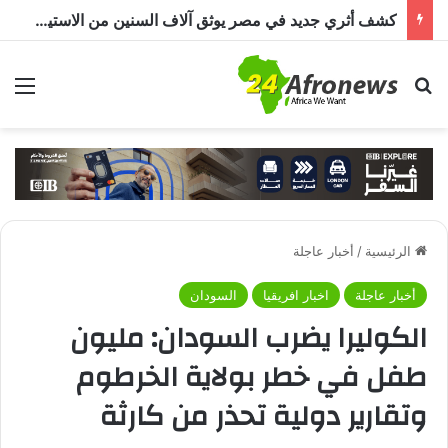
كشف أثري جديد في مصر يوثق آلاف السنين من الاستيطان البشري.. اكتشاف جبانة من عصر ما قبل الأسرات حتى العصرين اليوناني والروماني
بحث عن
الق
الرئيسية
/
أخبار عاجلة
أخبار عاجلة
اخبار افريقيا
السودان
الكوليرا يضرب السودان: مليون
طفل في خطر بولاية الخرطوم
وتقارير دولية تحذر من كارثة