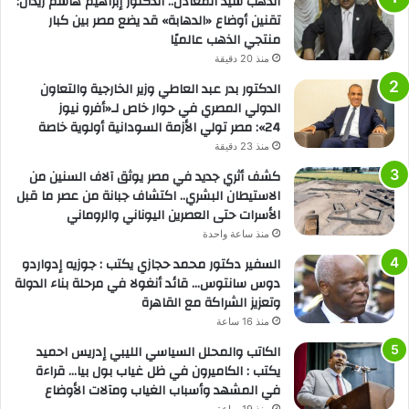
الذهب سيد المعادن.. الدكتور إبراهيم هاشم زيدان:
تقنين أوضاع «الدهابة» قد يضع مصر بين كبار
منتجي الذهب عالميًا
منذ 20 دقيقة
الدكتور بدر عبد العاطي وزير الخارجية والتعاون
الدولي المصري في حوار خاص لـ«أفرو نيوز
24»: مصر تولي الأزمة السودانية أولوية خاصة
منذ 23 دقيقة
كشف أثري جديد في مصر يوثق آلاف السنين من
الاستيطان البشري.. اكتشاف جبانة من عصر ما قبل
الأسرات حتى العصرين اليوناني والروماني
منذ ساعة واحدة
السفير دكتور محمد حجازي يكتب : جوزيه إدواردو
دوس سانتوس… قائد أنغولا في مرحلة بناء الدولة
وتعزيز الشراكة مع القاهرة
منذ 16 ساعة
الكاتب والمحلل السياسي الليبي إدريس احميد
يكتب : الكاميرون في ظل غياب بول بيا… قراءة
في المشهد وأسباب الغياب ومآلات الأوضاع