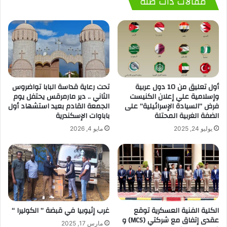
مقالات ذات صلة
أول تعليق من 10 دول عربية
تحت رعاية قداسة البابا تواضروس
وإسلامية علي إعلان الكنيست
الثاني .. دير مارمرقس يحتفل يوم
فرض ”السيادة الإسرائيلية” على
الجمعة القادم بعيد استشهاد أول
الضفة الغربية المحتلة
باباوات الإسكندرية
يوليو 24, 2025
مايو 4, 2026
الكلية الفنية العسكرية توقع
غرب إثيوبيا في قبضة ” الكوليرا “
عقدى إتفاق مع شركتي (MCS) و
مارس 17, 2025