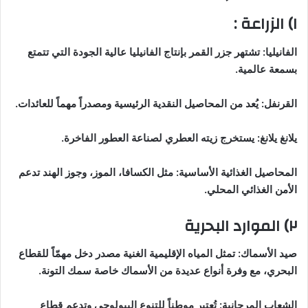
١) الزراعة :
الفانيليا: تشتهر جزر القمر بإنتاج الفانيليا عالية الجودة التي تتمتع
بسمعة عالمية.
القرنفل: يُعد من المحاصيل النقدية الرئيسية ومصدراً مهماً للعائدات.
يلانغ يلانغ: يستخرج زيته العطري لصناعة العطور الفاخرة.
المحاصيل الغذائية الأساسية: مثل الكسافا، الموز، وجوز الهند تدعم
الأمن الغذائي المحلي.
٢) الموارد البحرية
صيد الأسماك: تمثل المياه الإقليمية الغنية مصدر دخل مهمّاً للقطاع
البحري، مع وفرة أنواع عديدة من الأسماك خاصة سمك التونة.
الشعاب المرجانية: تُعتبر موطناً للتنوع البيولوجي وتدعم قطاع