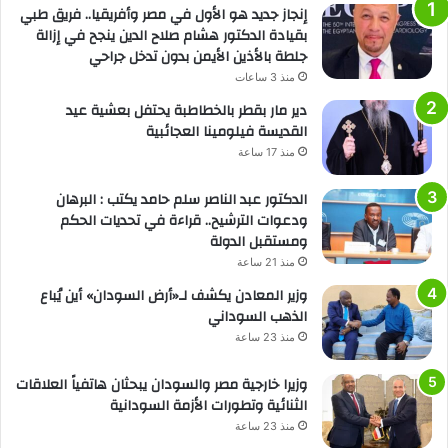
إنجاز جديد هو الأول في مصر وأفريقيا.. فريق طبي
بقيادة الدكتور هشام صلاح الدين ينجح في إزالة
جلطة بالأذين الأيمن بدون تدخل جراحي
منذ 3 ساعات
دير مار بقطر بالخطاطبة يحتفل بعشية عيد
القديسة فيلومينا العجائبية
منذ 17 ساعة
الدكتور عبد الناصر سلم حامد يكتب : البرهان
ودعوات الترشيح.. قراءة في تحديات الحكم
ومستقبل الدولة
منذ 21 ساعة
وزير المعادن يكشف لـ«أرض السودان» أين يُباع
الذهب السوداني
منذ 23 ساعة
وزيرا خارجية مصر والسودان يبحثان هاتفياً العلاقات
الثنائية وتطورات الأزمة السودانية
منذ 23 ساعة