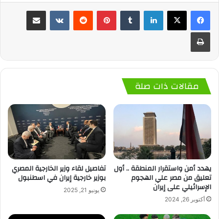
لينكدإن
‏Tumblr
بينتيريست
‏Reddit
‏VKontakte
مشاركة عبر البريد
طباعة
مقالات ذات صلة
يهدد أمن واستقرار المنطقة .. أول
تفاصيل لقاء وزير الخارجية المصري
تعليق من مصر علي الهجوم
بوزير خارجية إيران في اسطنبول
الإسرائيلي على إيران
يونيو 21, 2025
أكتوبر 26, 2024