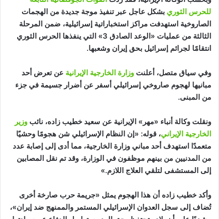
للحرس الثوري
بشكل عاجل عبر تنفيذ موجة جديدة من الهجمات
الصاروخية استهدفت مراكز استخباراتية إسرائيلية، ضمن المرحلة
الثالثة من عمليات «الوعد الصادق 3» التي ينفذها الحرس الثوري
انتقامًا لجرائم إسرائيل بحق إيران وشعبها.
وفي سياق متصل، أعلنت
وزارة الخارجية الإيرانية
عن تعرض أحد
مبانيها لهجوم صاروخي إسرائيلي أسفر عن أضرار جسيمة في جزء
من المبنى.
ونقلت وكالة أنباء «مهر» الإيرانية عن سعيد خطيب زاده، نائب
وزير
الخارجية الإيراني
، قوله: «إن النظام الإسرائيلي شن هجومًا وحشيًا
متعمدًا استهدف أحد مباني وزارة الخارجية، مما أدى إلى إصابة عدد
من المدنيين من بينهم موظفون في الوزارة، وقد تم نقل المصابين
إلى المستشفى لتلقي العلاج اللازم.»
وأكد خطيب زاده أن هذا الهجوم يمثل «جريمة حرب صارخة أخرى
تُضاف إلى سجل العدوان الإسرائيلي المستمر والممنهج ضد إيران»،