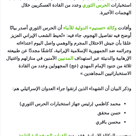
استخبارات
الحرس الثوري
وعدد من القادة العسكريين خلال
الهجمات الأخيرة.
وأفادت
وكالة «تسنيم» الدولية للأنباء
أن الحرس الثوري أصدر بيانًا
أوضح فيه تفاصيل الهجوم، جاء فيه: «نُحيط الشعب الإيراني العزيز
علمًا بأن جيش الاحتلال المجرم والوهمي واصل اليوم اعتداءاته
وجرائمه ضد الجمهورية الإسلامية الإيرانية، كاشفًا مجددًا عن طبيعته
الإرهابية والدنيئة عبر استهداف
المدنيين
الآمنين في منازلهم واغتيال
ثلاثة من جنود الإمام المهدي (عج) المجهولين وعدد من القادة
الاستخباراتيين المجاهدين.»
وذكر البيان أن الشهداء الذين ارتقوا جراء العدوان الإسرائيلي هم:
محمد كاظمي (رئيس جهاز استخبارات الحرس الثوري)
حسن محقق
محسن باقري
وبحسب الوكالة الإيرانية، فقد ردت
القوات الجوفضائية التابعة