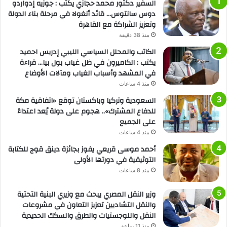
السفير دكتور محمد حجازي يكتب : جوزيه إدواردو
دوس سانتوس… قائد أنغولا في مرحلة بناء الدولة
وتعزيز الشراكة مع القاهرة
منذ 38 دقيقة
الكاتب والمحلل السياسي الليبي إدريس احميد
يكتب : الكاميرون في ظل غياب بول بيا… قراءة
في المشهد وأسباب الغياب ومآلات الأوضاع
منذ 4 ساعات
السعودية وتركيا وباكستان توقع «اتفاقية مكة
للدفاع المشترك».. هجوم على دولة يُعد اعتداءً
على الجميع
منذ 4 ساعات
أحمد موسى قريعي يفوز بجائزة دينق قوج للكتابة
التوثيقية في دورتها الأولى
منذ 8 ساعات
وزير النقل المصري يبحث مع وزيري البنية التحتية
والنقل التشاديين تعزيز التعاون في مشروعات
النقل واللوجستيات والطرق والسكك الحديدية
منذ 11 ساعة