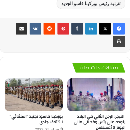
رتبة رئيس بوركينا فاسو الجديد
لينكدإن
‏Tumblr
بينتيريست
‏Reddit
‏VKontakte
مشاركة عبر البريد
طباعة
مقالات ذات صلة
النيجر: الرجل الثاني في البلاد
بوركينا فاسو: تجنيد “استثنائي”
يتوجه علي رأس وفد الي مالي
لـ5 آلاف جندي
اليوم 2 أغسطس
فبراير 25, 2023