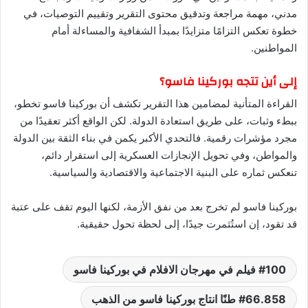
مدني، مهمة مراجعة وتدقيق محتوى التقرير وتقييم التوصيات، في
خطوة تعكس التزامًا متزايدًا بمبدأ الشفافية والمساءلة أمام
المواطنين.
إلى أين تتجه بوركينا فاسو؟
القراءة المتأنية لمضامين هذا التقرير تكشف أن بوركينا فاسو تخطو،
ببطء وثبات، على طريق استعادة الدولة. لكن الواقع أكثر تعقيدًا من
مجرد مؤشرات رقمية. فالتحدي الأكبر يكمن في بناء الثقة بين الدولة
والمواطن، وفي تحويل الإنجازات العسكرية إلى استقرار دائم،
تنعكس ثماره على البنية الاجتماعية والاقتصادية والسياسية.
بوركينا فاسو لم تخرج بعد من نفق الأزمة، لكنها اليوم تقف على عتبة
قد تقود، إن استُثمرت جيدًا، إلى لحظة تحول حقيقية.
100 فيلم في مهرجان الافلام في بوركينا فاسو
66.858 طنًا انتاج بوركينا فاسو من الذهب