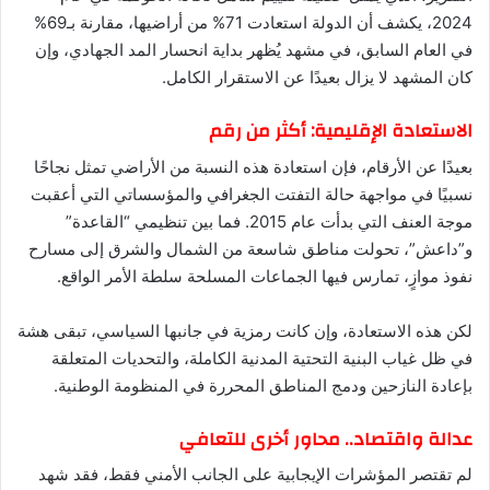
2024، يكشف أن الدولة استعادت 71% من أراضيها، مقارنة بـ69%
في العام السابق، في مشهد يُظهر بداية انحسار المد الجهادي، وإن
كان المشهد لا يزال بعيدًا عن الاستقرار الكامل.
الاستعادة الإقليمية: أكثر من رقم
بعيدًا عن الأرقام، فإن استعادة هذه النسبة من الأراضي تمثل نجاحًا
نسبيًا في مواجهة حالة التفتت الجغرافي والمؤسساتي التي أعقبت
موجة العنف التي بدأت عام 2015. فما بين تنظيمي “القاعدة”
و”داعش”، تحولت مناطق شاسعة من الشمال والشرق إلى مسارح
نفوذ موازٍ، تمارس فيها الجماعات المسلحة سلطة الأمر الواقع.
لكن هذه الاستعادة، وإن كانت رمزية في جانبها السياسي، تبقى هشة
في ظل غياب البنية التحتية المدنية الكاملة، والتحديات المتعلقة
بإعادة النازحين ودمج المناطق المحررة في المنظومة الوطنية.
عدالة واقتصاد.. محاور أخرى للتعافي
لم تقتصر المؤشرات الإيجابية على الجانب الأمني فقط، فقد شهد