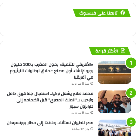
تابعنا على فيسبوك
الأكثر قراءة
«الأفريقي للتنمية» يمول المغرب بـ100 مليون
يورو لإنشاء أول مصنع عملاق لبطاريات الليثيوم
في أفريقيا
منذ 8 ساعات
محمد صلاح يشعل تركيا.. استقبال جماهيري حافل
وترحيب بـ”الملك المصري” قبل انضمامه إلى
طرابزون سبور
منذ 9 ساعات
مصر للطيران تستأنف رحلاتها إلي مطار بورتسودان
منذ 12 ساعة