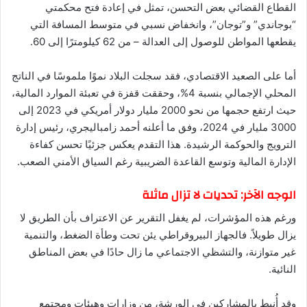
القطاع القضائي بعض التحسن، تمثل في إعادة فتح محكمتي
“بوجاندي” و”توجان”، وانخفاض نسبي في متوسط المسافة التي
يقطعها المواطن للوصول إلى العدالة – من 62 كيلومترًا إلى 60.
أما على الصعيد الاقتصادي، فقد سجلت البلاد نموًا ملموسًا في الناتج
المحلي الإجمالي بنسبة 4%، وحققت قفزة في تعبئة الموارد المالية،
حيث ارتفع حجمها من نحو 2000 مليار دولار أمريكي في 2023 إلى
3000 مليار في 2024، وفق ما أعلنه أحمد زامباليجري، رئيس إدارة
الترويج والحوكمة الرشيدة. هذا التقدم يعكس جزئيًا تحسن كفاءة
الإدارة المالية وتوسع القاعدة الضريبية رغم السياق الأمني الصعب.
الوجه الآخر: تحديات لا تزال ماثلة
ورغم هذه المؤشرات، لم يغفل التقرير عن الاعتراف بأن الطريق لا
يزال طويلاً. فالجهاز البيروقراطي يئن تحت وطأة الضغط، والتنمية
غير متوازنة، والتشظي الاجتماعي ما زال حادًا في بعض المناطق
النائية.
وقد أُنيط بالمشاركين في الورشة، من وزارات وهيئات ومجتمع