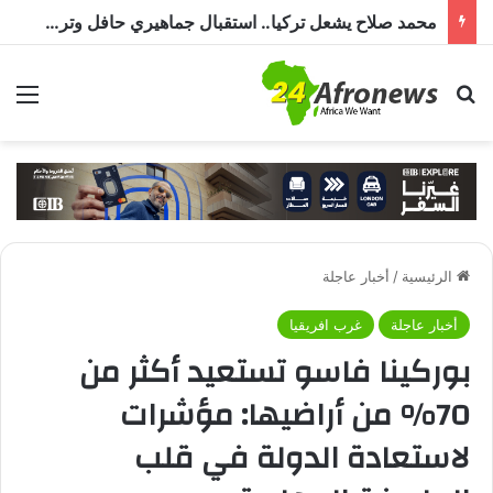
محمد صلاح يشعل تركيا.. استقبال جماهيري حافل وترحيب بـ”الملك المصري” قبل انضمامه إلى طرابزون سبور
بحث عن
الق
الرئيسية
/
أخبار عاجلة
أخبار عاجلة
غرب افريقيا
بوركينا فاسو تستعيد أكثر من
70% من أراضيها: مؤشرات
لاستعادة الدولة في قلب