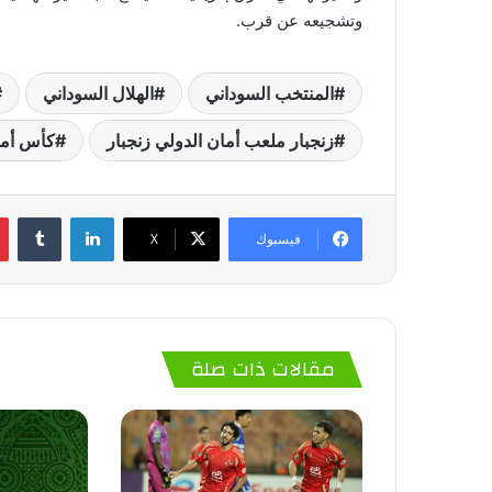
وتشجيعه عن قرب.
المنتخب السوداني
الهلال السوداني
زنجبار ملعب أمان الدولي زنجبار
كأس أمم 
لينكدإن
‏Tumblr
فيسبوك
‫X
مقالات ذات صلة