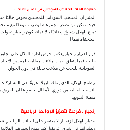
مفارقة لافتة.. المنتخب السوداني في نفس الملعب
المثير أن المنتخب السوداني للمحليين يخوض حاليًا مب
حيث تمكن من تصدر مجموعته ليضرب موعدًا مع منتخب ا
تمنح الهلال شعورًا إضافيًا بالانتماء، كون زنجبار تح
استحقاقاتهما ا
قرار اختيار زنجبار يعكس حرص إدارة الهلال على تجاوز
خاصة فيما يتعلق بغياب ملاعب مطابقة لمعايير الاتحاد 
السودانية للبحث عن ملاعب بديلة في دول الجوار.
ويطمح الهلال، الذي يملك تاريخًا عريقًا في المشاركات 
النسخة الحالية من دوري الأبطال، خصوصًا أن الفريق 
منصة التتويج.
زنجبار.. فرصة لتعزيز الروابط الرياضية
اختيار الهلال لزنجبار لا يقتصر على الجانب الرياضي فقط
ونظيراتها في شرق إفريقيا. كما يمنح الجماهير الهلالية