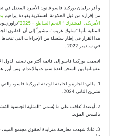
و أقر برلمان بوركينا فاسو قانون الأسرة المعدل في تص
من إقراره من قبل الحكومة العسكرية بقيادة إبراهيم
الأمريكى المشترك ” النجم الساطع – 2025″
تراوري.وصف
المثلية بأنها “سلوك غريب”، مشيراً إلى أن القانون الجدي
هذا القرار في إطار سلسلة من الإجراءات التي تتخذها 
في سبتمبر 2022 .
عقوباتها بين السجن لعدة سنوات والإعدام. ومن أبرز هذ
1. مالي: الجارة والحليفة الوثيقة لبوركينا فاسو، والت
تشرين الثاني 2024.
2. أوغندا: تُعاقب على ما يُسمى “المثلية الجنسية المُش
بالسجن المؤبد.
3. غانا: شهدت معارضة متزايدة لحقوق مجتمع الميم،