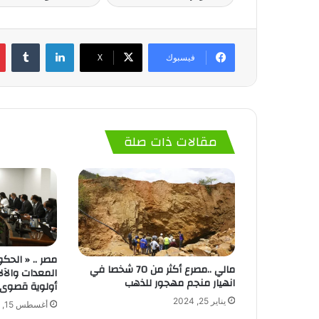
لينكدإن
‏Tumblr
فيسبوك
‫X
مقالات ذات صلة
مصر .. « الحك
مالي ..مصرع أكثر من 70 شخصا في
المعدات والآل
انهيار منجم مهجور للذهب
أولوية قصوى
يناير 25, 2024
أغسطس 15, 2022