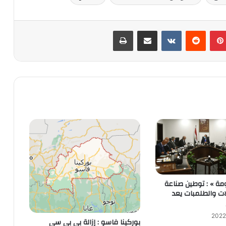
بينتيريست
‏Reddit
‏VKontakte
مشاركة عبر البريد
طباعة
ومة » : توطين صناعة
ات والطلمبات يعد
بوركينا فاسو : إزالة بي بي سي