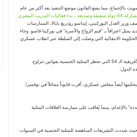
ويت بالإجماع، مما يضع القانون موضع التنفيذ بعد أكثر من عام
بمشاركة 44 دولة شقيقة وصديقة .. بدء فعاليات التدريب المصرى
 وزير العدل البوركيني، إيداسو رودريغ بايالا، الممارسات
د يمثل اعترافاً بـ “قيم الزواج والأسرة” في بوركينا فاسو. وجاء
الحكومة الانتقالية التي وصلت إلى السلطة عبر انقلاب عسكري
انضمت بوركينا فاسو إلى قائمة أكثر من نصف الدول الأفريقية الـ 54 التي تحظر المثلية الجنسية بقوانين تتراوح
ه الدول:
ي يحكمها أيضاً مجلس عسكري، أقرت قانوناً مماثلاً في نوفمبر/
ددة” بالإعدام، بينما يُعاقب على ممارسة العلاقات المثلية
 حيث شددت التشريعات المناهضة للمثلية الجنسية في السنوات