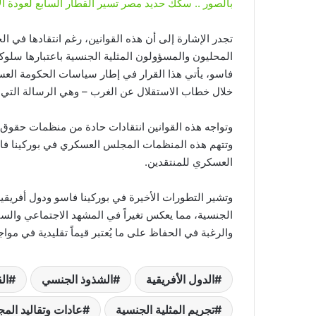
بالصور .. سكك حديد مصر تسير القطار السابع لعودة ال
تجدر الإشارة إلى أن هذه القوانين، رغم انتقادها في ا
المحليون والمسؤولون المثلية الجنسية باعتبارها سلوكاً
فاسو، يأتي هذا القرار في إطار سياسات الحكومة العس
خلال خطاب الاستقلال عن الغرب – وهي الرسالة التي غا
وتواجه هذه القوانين انتقادات حادة من منظمات حقوق الإ
وتتهم هذه المنظمات المجلس العسكري في بوركينا فاسو
العسكري للمنتقدين.
وتشير التطورات الأخيرة في بوركينا فاسو ودول أفريقية
الجنسية، مما يعكس تغيراً في المشهد الاجتماعي والس
والرغبة في الحفاظ على ما يُعتبر قيماً تقليدية في مواجه
الدول الأفريقية
الشذوذ الجنسي
ال
تجريم المثلية الجنسية
عادات وتقاليد المج