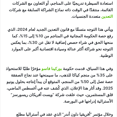
استعادة السيطرة تدريجيًا على المناجم، أو التعاون مع الشركات
القائمة، منتقدًا في الوقت ذاته نماذج الشراكة السابقة مع شركات
التعدين
متعددة الجنسيات.
ويأتي هذا التوجه متسقًا مع قانون التعدين الجديد لعام 2024، الذي
رفع حصة الحكومة المجانية في المناجم من 10% إلى 15%، كما
منحها الحق في شراء حصص إضافية لا تقل عن 30%، بما يعكس
التوجه نحو شراكة أكثر عدالة وسيادة اقتصادية أكبر على الموارد
الوطنية.
وفي هذا السياق، قدمت حكومة
بوركينا فاسو
مؤخرًا طلبًا للاستحواذ
على 35% من منجم كياكا للذهب، ما سيمنحها عند نجاح الصفقة
حصة تصل إلى 50% من المنجم، المتوقع أن يبدأ إنتاجه بحلول يونيو
2025. وقد أثار هذا الإعلان، الذي كُشف عنه في أغسطس الماضي،
قلق المستثمرين، حيث علقت شركة “ويست أفريكان ريسورسز”
الأسترالية إدراجها في البورصة.
وخلال مؤتمر “أفريقيا داون أندر” الذي عقد في أستراليا مطلع