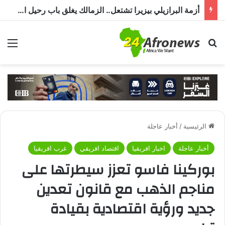
أزمة البرازيلي بيزيرا تشتعل.. الزمالك يغلق باب رحيل اللاعب ويؤكد : « لن ندخل في مفاوضات بشأن أي عروض »
بحث عن
الق
الرئيسية
/
أخبار عاجلة
أخبار عاجلة
اخبار افريقيا
اقتصاد افريقي
غرب افريقيا
بوركينا فاسو تعزز سيطرتها على
مناجم الذهب مع قانون تعدين
جديد ورؤية اقتصادية بقيادة