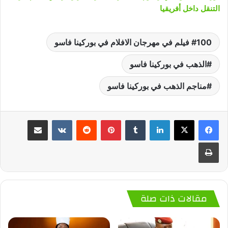
التنقل داخل أفريقيا
100 فيلم في مهرجان الافلام في بوركينا فاسو
الذهب في بوركينا فاسو
مناجم الذهب في بوركينا فاسو
لينكدإن
‏Tumblr
بينتيريست
‏Reddit
‏VKontakte
مشاركة عبر البريد
طباعة
مقالات ذات صلة