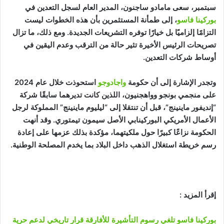
سبتمبر، سعى مامادو ساجنون، المدير العام لسجل التعدين في
بوركينا فاسو
، إلى طمأنة المستثمرين بأن هذه الخطوات ليست
التزامًا إلزاميًا بل خيارًا توفره التشريعات الجديدة. ومع ذلك، ما تزال
تصريحات الرئيس الأخيرة تثير حالة من الترقب وعدم اليقين في
أوساط شركات التعدين.
وتجدر الإشارة إلى أن حكومة
واجادوجو
استحوذت خلال عام 2024
على منجمي بونجو وواهجنيون، اللذين كانت تديرهما سابقًا شركة
“إنديفور ماينينج”، قبل أن تنتقلا إلى “ليليوم ماينينج” المملوكة لرجل
الأعمال الأمريكي البوركينابي الأصل سيمون تيمتوري. وقد أنهت
الحكومة نزاعًا كبيرًا حول ملكيتهما، مؤكدة بذلك عزمها على إعادة
رسم خريطة استغلال الذهب داخل البلاد بما يخدم المصلحة الوطنية.
إقرأ المزيد :
بوركينا فاسو تلغي رسوم التأشيرة للأفارقة قرار تاريخي لدعم حرية