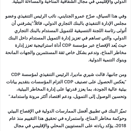
الدولي والإقليمي في مجال الشفافية المناخية والمساءلة البيئية.
وفي هذا السياق، صرّح عمرو الجنايني، نائب الرئيس التنفيذي وعضو
مجلس الإدارة التنفيذي بالبنك التجاري الدولي، قائلاً:”يشرفني أن
أتولى رئاسة اللجنة التنسيقية للتمويل المستدام بالبنك التجاري
الدولي، والتي تساهم في تعزيز إدارة التمويل المستدام داخل البنك
حيث يُعد الإفصاح عبر مؤسسة CDP أداة استراتيجية تعزز إدارة
مخاطر المناخ، وتدعم بشكل خاص ثقة المستثمرين والجهات المانحة
وبنوك التنمية الدولية.
ومن جانبها، قالت شيري ماديرا، الرئيس التنفيذي لمؤسسة CDP
“يعكس الحصول على تصنيف CDP التزام المؤسسات بتقديم بيانات
بيئية عالية الجودة، بما يعزز قدرتها على إدارة المخاطر البيئية،
وتحسين الوصول إلى التمويل، ودعم اقتصاد أكثر مرونة واستدامة.”
تميّز البنك في تطبيق أفضل الممارسات الدولية في الإفصاح البيئي
وحوكمة مخاطر المناخ، واستمراره في تحقيق هذا التقييم منذ عام
2018، يؤكد ريادته على المستويين المحلي والإقليمي في مجال