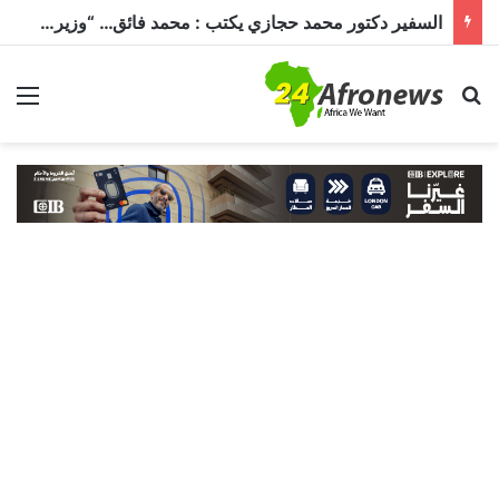
السفير دكتور محمد حجازي يكتب : محمد فائق… “وزير إفريقيا” الذي حمل رسالة القاهرة إلى القارة السمراء
بحث عن
الق