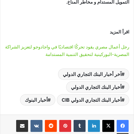
التمويل المستدام و مخاطر المناخ.
اقرأ المزيد
رجل أعمال مصري يقود تحركًا اقتصاديًا في واجادوجو لتعزيز الشراكة
المصرية-البوركينية لتحقيق التنمية المستدامة
آخر أخبار البنك التجاري الدولي
أخبار البنك التجاري الدولي
أخبار البنك التجاري الدولي CIB
أخبار البنوك
لينكدإن
‏Tumblr
بينتيريست
‏Reddit
‏VKontakte
مشاركة عبر البريد
طباعة