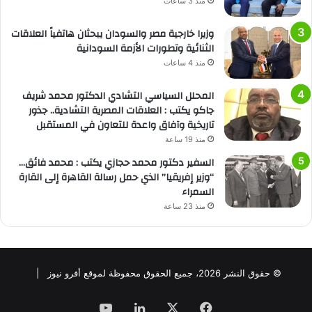
منذ 3 ساعات
وزيرا خارجية مصر والسودان يبحثان هاتفياً العلاقات
الثنائية وتطورات الأزمة السودانية
منذ 4 ساعات
المحلل السياسي التشادي الدكتور محمد شريف
جاكو يكتب : العلاقات المصرية التشادية.. جذور
تاريخية وآفاق واعدة للتعاون في المستقبل
منذ 19 ساعة
السفير دكتور محمد حجازي يكتب : محمد فائق…
“وزير إفريقيا” الذي حمل رسالة القاهرة إلى القارة
السمراء
منذ 23 ساعة
© حقوق النشر 2026، جميع الحقوق محفوظة لموقع أفرو نيوز |
فيسبوك
‫X
لينكدإن
‫YouTube