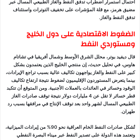
احتمال استمرار اضطراب تدفق النفط والغاز الطبيعي المسال عبر
مضيق هرمز، مع قلة المؤشرات على تخفيف التوترات واستئناف
تدفق النفط والغاز.
الضغوط الاقتصادية على دول الخليج
ومستوردي النفط
قال ديفيد بوتر، محلل الشرق الأوسط وشمال أفريقيا في تشاتام
هاوس، في تحليل حديث، إن منتجي الخليج الذين يعتمدون بشكل
كبير على النفط والغاز يواجهون تكاليف عالية بسبب تراجع الإيرادات،
بينما يتعرض المستوردون الإقليميون لضغوط نتيجة ارتفاع تكاليف
الوقود وخسائر في العائدات بالعملات الأجنبية. ومن المتوقع أن تتكبد
قطر خسائر لا تقل عن 4 مليارات دولار نتيجة توقف صادرات الغاز
الطبيعي المسال لشهر واحد بعد توقف الإنتاج في مرافقها بسبب رد
طهران.
تُشكل صادرات النفط الخام العراقية نحو 90% من إيرادات الميزانية،
وتعتمد هذه الدولة على تصدير النفط عبر ميناء البصرة النفطي