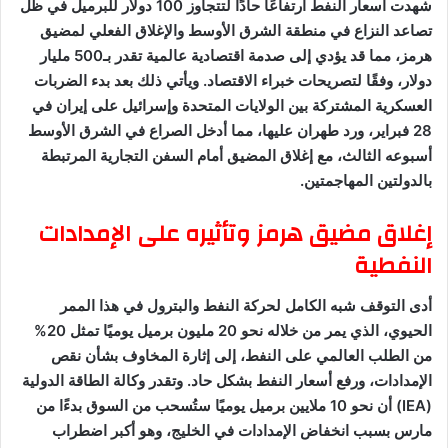
شهدت أسعار النفط ارتفاعًا حادًا لتتجاوز 100 دولار للبرميل في ظل
تصاعد النزاع في منطقة الشرق الأوسط والإغلاق الفعلي لمضيق
هرمز، مما قد يؤدي إلى صدمة اقتصادية عالمية تقدر بـ500 مليار
دولار، وفقًا لتصريحات خبراء الاقتصاد. ويأتي ذلك بعد بدء الضربات
العسكرية المشتركة بين الولايات المتحدة وإسرائيل على إيران في
28 فبراير، ورد طهران عليها، مما أدخل الصراع في الشرق الأوسط
أسبوعه الثالث، مع إغلاق المضيق أمام السفن التجارية المرتبطة
بالدولتين المهاجمتين.
إغلاق مضيق هرمز وتأثيره على الإمدادات
النفطية
أدى التوقف شبه الكامل لحركة النفط والبترول في هذا الممر
الحيوي، الذي يمر من خلاله نحو 20 مليون برميل يوميًا تمثل 20%
من الطلب العالمي على النفط، إلى إثارة المخاوف بشأن نقص
الإمدادات، ورفع أسعار النفط بشكل حاد. وتقدر وكالة الطاقة الدولية
(IEA) أن نحو 10 ملايين برميل يوميًا ستُسحب من السوق بدءًا من
مارس بسبب انخفاض الإمدادات في الخليج، وهو أكبر اضطراب