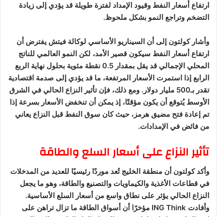
ارتفاع أسعار النفط وقيود الإمداد لفترة طويلة قد يؤدي إلى زيادة
التضخم وتراجع النمو بشكل ملحوظ.
وأشار كولتون إلى أن السيناريو الأساسي لوكالة فيتش يفترض أن
ارتفاع أسعار النفط سيكون قصير الأمد، لكن النمو العالمي للناتج
المحلي الإجمالي قد يقل بمقدار 0.5 نقطة مئوية بحلول نهاية الربع
الرابع إذا استمرت الأسعار المرتفعة، ما قد يؤدي إلى صدمة اقتصادية
تقدر بـ500 مليار دولار. ومع ذلك، فإن تأثير النزاع الحالي في الشرق
الأوسط يُتوقع أن يكون مؤقتًا، إذ يمكن أن تنخفض الأسعار بسرعة إذا
تم إعادة فتح مضيق هرمز، حيث كان سوق النفط قبل النزاع يعاني
من فائض في الإمدادات.
تأثير النزاع على أسعار السلع والطاقة
وأكد كولتون أن منطقة الخليج تُعد موردًا رئيسيًا للعديد من المدخلات
في قطاعات الأغذية والكيماويات والتصنيع والطاقة، وهو ما يجعل
النزاع الحالي يؤثر على نطاق واسع من أسعار السلع الأساسية.
وأفادت ING Think مؤخرًا أن أسواق الطاقة ما تزال تراهن على