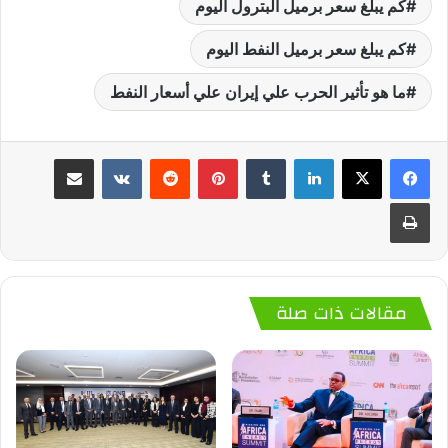
كم يبلغ سعر برميل البترول اليوم
كم يبلغ سعر برميل النفط اليوم
ما هو تأثير الحرب علي إيران علي أسعار النفط
لينكدإن
‏Tumblr
بينتيريست
‏Reddit
‏VKontakte
مشاركة عبر البريد
طباعة
مقالات ذات صلة