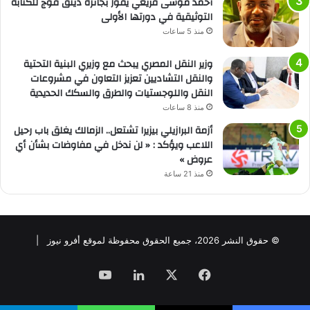
أحمد موسى قريعي يفوز بجائزة دينق قوج للكتابة
التوثيقية في دورتها الأولى
منذ 5 ساعات
وزير النقل المصري يبحث مع وزيري البنية التحتية
والنقل التشاديين تعزيز التعاون في مشروعات
النقل واللوجستيات والطرق والسكك الحديدية
منذ 8 ساعات
أزمة البرازيلي بيزيرا تشتعل.. الزمالك يغلق باب رحيل
اللاعب ويؤكد : « لن ندخل في مفاوضات بشأن أي
عروض »
منذ 21 ساعة
© حقوق النشر 2026، جميع الحقوق محفوظة لموقع أفرو نيوز |
فيسبوك
‫X
لينكدإن
‫YouTube