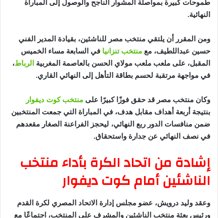
طموحات كبيرة بمواصلة المشوار الناجح والوصول إلى المباراة
النهائية.
ومن المقرر أن يلتقي منتخب مصر للناشئين، بقيادة المدير الفني
حسين عبداللطيف، مع
منتخب تنزانيا
في السابعة مساء الخميس
المقبل، على ملعب ملعب مولاي الحسن بالعاصمة المغربية
الرباط
،
في مواجهة مرتقبة لحسم بطاقة التأهل إلى النهائي القاري.
وكان منتخب مصر قد حقق فوزًا كبيرًا على
منتخب كوت ديفوار
بنتيجة أربعة أهداف مقابل هدف، في المباراة التي جمعت المنتخبين
ضمن منافسات الدور ربع النهائي، ليحجز الفراعنة الصغار مقعدهم
في نصف النهائي عن جدارة واستحقاق.
إشادة من اتحاد الكرة بأداء منتخب
الناشئين أمام كوت ديفوار
وعقد وليد درويش، عضو مجلس إدارة الاتحاد المصري لكرة القدم
ورئيس بعثة منتخب الناشئين والمشرف على المنتخب، اجتماعًا مع