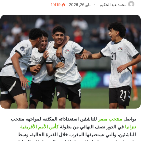
محمد عبد الحكيم
مايو 26, 2026
1٬419
يواصل
منتخب مصر
للناشئين استعداداته المكثفة لمواجهة منتخب
تنزانيا
في الدور نصف النهائي من بطولة
كأس الأمم الأفريقية
للناشئين، والتي تستضيفها المغرب خلال الفترة الحالية، وسط