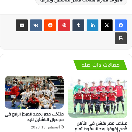
لينكدإن
‏Tumblr
بينتيريست
‏Reddit
‏VKontakte
مشاركة عبر البريد
طباعة
مقالات ذات صلة
منتخب مصر يحصد المركز الرابع في
مونديال الناشئين لليد
منتخب مصر يفشل في التأهل
أغسطس 13, 2023
لأمم إفريقيا بعد السقوط أمام