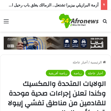
أزمة البرازيلي بيزيرا تشتعل.. الزمالك يغلق باب رحيل اللاعب ويؤكد : « لن ندخل في مفاوضات بشأن أي عروض »
بحث عن
الق
الرئيسية
/
أخبار عاجلة
أخبار عاجلة
رياضة
رياضة أفريقية
الولايات المتحدة والمكسيك
وكندا تعلن إجراءات صحية موحدة
للقادمين من مناطق تفشي إيبولا