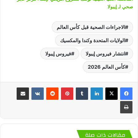
صحي لـ إيبولا
الاجراءات الصحية قبل كأس العالم
الولايات المتحدة وكندا والمكسيك
انتشار فيروس إيبولا
فيروس إيبولا
كأس العالم 2026
لينكدإن
‏Tumblr
بينتيريست
‏Reddit
‏VKontakte
مشاركة عبر البريد
طباعة
مقالات ذات صلة