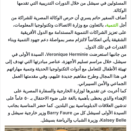
المسئولين في سيشل من خلال الدورات التدريبية التي تقدمها
الوكالة.
أضاف السفير حاتم يسري أن حرص الوكالة المصرية للشراكة من
أجل
التنمية
، بالتعاون مع وزارة الاتصالات وتكنولوجيا المعلومات،
على تعزيز الشراكات التنموية المستدامة مع الدول الأفريقية
الشقيقة يأتي انعكاساً لالتزام مصر بمواصلة دعم جهود التنمية وبناء
القدرات في تلك الدول.
من جانبها استعرضت Veronique Herminie، السيدة الأولى في
سيشل، خلال مراسم تسليم الأجهزة، عناصر مبادرتها التي تهدف إلى
تهيئة الأطفال للتعامل مع أدوات التكنولوجيا الحديثة وتنمية مهاراتهم
في هذا المجال وطرح مفاهيم جديدة عليهم، وفي مقدمتها العمل
الجماعي والأمن السيبراني.
كما أعربت عن تقديرها لوزارة الخارجية والسفارة المصرية على
الإهداء والذي يحظى بأهمية بالغة على ضوء الاحتفال بـ ٥٠ عاماً على
تدشين العلاقات الدبلوماسية بين البلدين. كما حضر المناسبة بجانب
السيدة الأولى لسيشل كل من Barry Faure وزير خارجية سيشل و
Kalsey Belle، وزيرة الشباب والرياضة بسيشل.