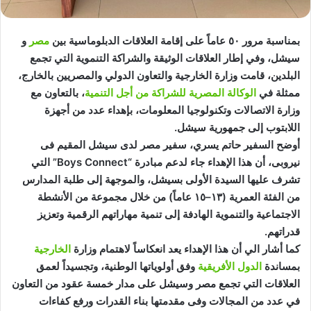
بمناسبة مرور ٥٠ عاماً على إقامة العلاقات الدبلوماسية بين
مصر
و
سيشل، وفي إطار العلاقات الوثيقة والشراكة التنموية التي تجمع
البلدين، قامت وزارة الخارجية والتعاون الدولي والمصريين بالخارج،
ممثلة في
الوكالة المصرية للشراكة من أجل التنمية
، بالتعاون مع
وزارة الاتصالات وتكنولوجيا المعلومات، بإهداء عدد من أجهزة
اللابتوب إلى جمهورية سيشل.
أوضح السفير حاتم يسري، سفير مصر لدى سيشل المقيم فى
نيروبى، أن هذا الإهداء جاء لدعم مبادرة “Boys Connect” التي
تشرف عليها السيدة الأولى بسيشل، والموجهة إلى طلبة المدارس
من الفئة العمرية (١٣–١٥ عاماً) من خلال مجموعة من الأنشطة
الاجتماعية والتنموية الهادفة إلى تنمية مهاراتهم الرقمية وتعزيز
قدراتهم.
كما أشار الي أن هذا الإهداء يعد انعكاساً لاهتمام وزارة
الخارجية
بمساندة
الدول الأفريقية
وفق أولوياتها الوطنية، وتجسيداً لعمق
العلاقات التي تجمع مصر وسيشل على مدار خمسة عقود من التعاون
في عدد من المجالات وفى مقدمتها بناء القدرات ورفع كفاءات