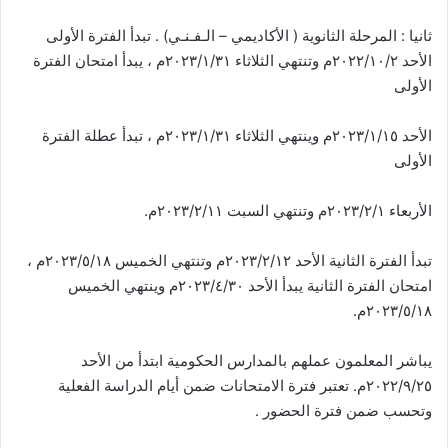
ثانيا : المرحلة الثانوية ( الأكاديمي – الـفـنـي) . تبدأ الفترة الأولى
الأحد ٢٠٢٢/١٠/٢م وتنتهي الثلاثاء ۲۰۲۳/۱/۳۱م ، يبدأ امتحان الفترة
الأولى
الأحد ٢٠٢٣/١/١٥م وينتهي الثلاثاء ۲۰۲۳/۱/۳۱م ، تبدأ عطلة الفترة
الأولى
الأربعاء ٢٠٢٣/٢/١م وتنتهي السبت ۲۰۲۳/۲/۱۱م.
تبدأ الفترة الثانية الأحد ٢٠٢٣/٢/١٢م وتنتهي الخميس ٢٠٢٣/٥/١٨م ،
امتحان الفترة الثانية يبدأ الأحد ٢٠٢٣/٤/٣٠م وينتهي الخميس
٢٠٢٣/٥/١٨م.
يباشر المعلمون عملهم بالمدارس الحكومية ابتدأ من الأحد
٢٠٢٢/٩/٢٥م. تعتبر فترة الامتحانات ضمن أيام الدراسة الفعلية
وتحسب ضمن فترة الحضور .