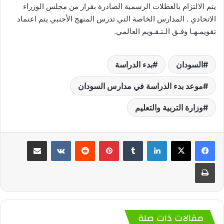
يتم الالتزام بالعطلات الرسمية الصادرة بقرار من مجلس الوزراء
الاتحادي . المدارس الخاصة التي تدرس المنهج الأجنبي يتم اعتماد
تقويمـهـا وفـق الـتـقـويم العالمي.
السودان
بدء الدراسة
موعد بدء الدراسة في مدارس السودان
وزارة التربية والتعليم
لينكدإن
‏Tumblr
بينتيريست
‏Reddit
‏VKontakte
مشاركة عبر البريد
طباعة
مقالات ذات صلة