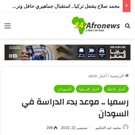
محمد صلاح يشعل تركيا.. استقبال جماهيري حافل وترحيب بـ”الملك المصري” قبل انضمامه إلى طرابزون سبور
بحث عن
الق
الرئيسية
/
أخبار عاجلة
أخبار عاجلة
اخبار افريقيا
السودان
رسميا .. موعد بدء الدراسة في
السودان
محمد عبد الحكيم
سبتمبر 22, 2022
298