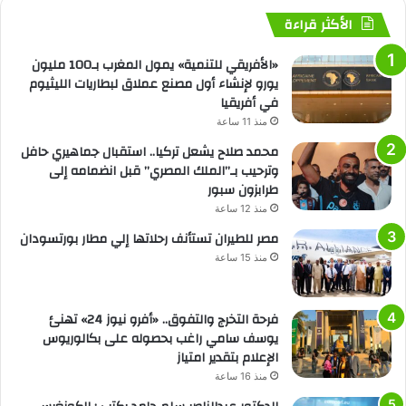
الأكثر قراءة
«الأفريقي للتنمية» يمول المغرب بـ100 مليون
يورو لإنشاء أول مصنع عملاق لبطاريات الليثيوم
في أفريقيا
منذ 11 ساعة
محمد صلاح يشعل تركيا.. استقبال جماهيري حافل
وترحيب بـ”الملك المصري” قبل انضمامه إلى
طرابزون سبور
منذ 12 ساعة
مصر للطيران تستأنف رحلاتها إلي مطار بورتسودان
منذ 15 ساعة
فرحة التخرج والتفوق.. «أفرو نيوز 24» تهنئ
يوسف سامي راغب بحصوله على بكالوريوس
الإعلام بتقدير امتياز
منذ 16 ساعة