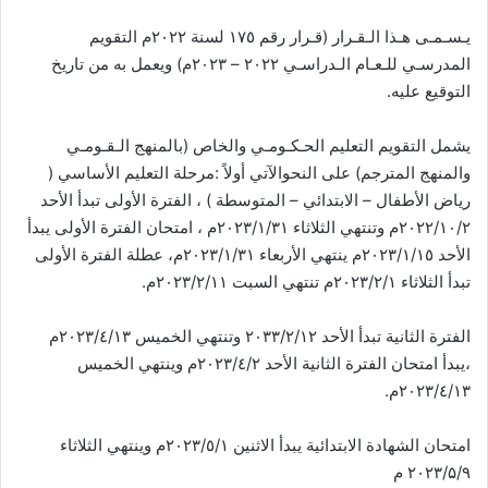
يـسـمـى هـذا الـقـرار (قـرار رقم ١٧٥ لسنة ٢٠٢٢م التقويم
المدرسـي للـعـام الـدراسـي ٢٠٢٢ – ۲۰۲۳م) ويعمل به من تاريخ
التوقيع عليه.
يشمل التقويم التعليم الحـكـومـي والخاص (بالمنهج الـقـومـي
والمنهج المترجم) على النحوالآتي أولاً :مرحلة التعليم الأساسي (
رياض الأطفال – الابتدائي – المتوسطة ) ، الفترة الأولى تبدأ الأحد
٢٠٢٢/١٠/٢م وتنتهي الثلاثاء ۲۰۲۳/۱/۳۱م ، امتحان الفترة الأولى يبدأ
الأحد ۲۰۲۳/١/١٥م ينتهي الأربعاء ۲۰۲۳/١/۳۱م، عطلة الفترة الأولى
تبدأ الثلاثاء ٢٠٢٣/٢/١م تنتهي السبت ۲۰۲۳/۲/۱۱م.
الفترة الثانية تبدأ الأحد ۲۰۳۳/۲/۱٢ وتنتهي الخميس ٢٠٢٣/٤/١٣م
،يبدأ امتحان الفترة الثانية الأحد ٢٠٢٣/٤/٢م وينتهي الخميس
٢٠٢٣/٤/١٣م.
امتحان الشهادة الابتدائية يبدأ الاثنين ٢٠٢٣/٥/١م وينتهي الثلاثاء
۲۰۲۳/۵/۹ م