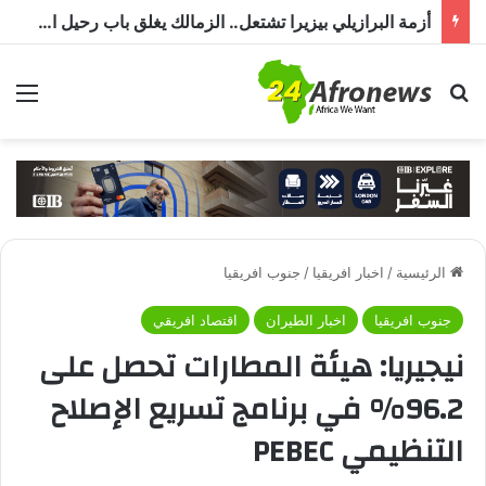
أزمة البرازيلي بيزيرا تشتعل.. الزمالك يغلق باب رحيل اللاعب ويؤكد : « لن ندخل في مفاوضات بشأن أي عروض »
بحث عن
الق
الرئيسية
/
اخبار افريقيا
/
جنوب افريقيا
جنوب افريقيا
اخبار الطيران
اقتصاد افريقي
نيجيريا: هيئة المطارات تحصل على
96.2% في برنامج تسريع الإصلاح
التنظيمي PEBEC