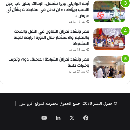
أزمة البرازيلي بيزيرا تشتعل.. الزمالك يغلق باب رحيل
اللاعب ويؤكد : « لن ندخل في مفاوضات بشأن أي
عروض »
منذ 17 ساعة
مصر وتشاد تعززان التعاون في النقل والصحة
والتعليم والاستثمار خلال الدورة الرابعة للجنة
المشتركة
منذ 18 ساعة
مصر وتشاد تعززان الشراكة الصحية.. دواء وتدريب
وخبرات طبية
منذ 21 ساعة
© حقوق النشر 2026، جميع الحقوق محفوظة لموقع أفرو نيوز |
فيسبوك
‫X
لينكدإن
‫YouTube