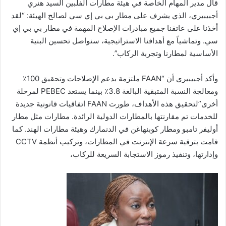
قال مدير المهام الخاصة في هيئة مطارات الفلبين السيد هنري
أجبيبيري، الذي يشرف على مطار بي بي إي سي لصالح الهيئة: “لقد
أخذنا على عاتقنا جميع مبادرات الإصلاح المهمة في مطار بي بي إي
سي. وتماشياً مع أهدافنا الاستراتيجية، سنواصل تحسين البنية
الأساسية لمطارنا وتجربة الركاب”.
وأكد أجبيبيري أن “FAAN ملتزمة بدعم الإصلاحات وتحقيق 100٪
ومعالجة النسبة المتبقية البالغة 3.8٪ بينما يستعد PEBEC لمرحلة
أخرى”لتحقيق هذه الأهداف، طورت FAAN اتفاقيات قانونية جديدة
للخدمات تم مقارنتها بالمطارات الدولية الرائدة. مطارات مثل مطار
أوليفر تامبو ومطار كوبنهاغن في الدنمارك وهيئة مطارات الهند. كما
قامت بترقية سرعة الإنترنت في المطارات، وتركيب أنظمة CCTV
وإدارتها، وتنفيذ رموز الاستجابة السريعة للركاب،