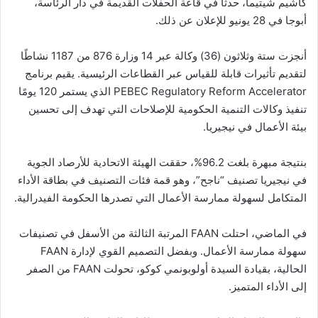
كاشيم شيتيما، حدثًا في قاعة الحفلات القديمة في دار الرئاسة،
أبوجا في 28 يونيو للإعلان عن ذلك.
أنجزت ستة وثلاثون (36) وكالة عبر 14 وزارة 876 من 1187 نشاطًا
لتقديم تأثيرات قابلة للقياس عبر القطاعات الرئيسية. يقيم برنامج
PEBEC Regulatory Reform Accelerator الذي يستمر 120 يومًا
تنفيذ وكالات التنمية الحكومية للإصلاحات التي تهدف إلى تحسين
بيئة الأعمال في نيجيريا.
بنتيجة مبهرة بلغت 96.2%، حققت الهيئة الاتحادية للأرصاد الجوية
في نيجيريا تصنيف “ناجح”، وهو قمة فئات التصنيف في بطاقة الأداء
المتكامل لسهولة ممارسة الأعمال التي تصدرها الحكومة الفيدرالية.
في الماضي، احتلت FAAN المرتبة الثالثة من الأسفل في تصنيفات
سهولة ممارسة الأعمال. وبفضل التصميم القوي لإدارة FAAN
الحالية، بقيادة السيدة أولوبونمي كوكو، تحولت FAAN من الصفر
إلى الأداء المتميز.