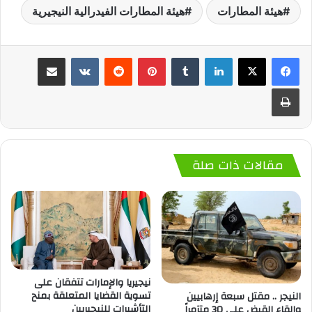
هيئة المطارات
هيئة المطارات الفيدرالية النيجيرية
لينكدإن
‏Tumblr
بينتيريست
‏Reddit
‏VKontakte
مشاركة عبر البريد
طباعة
مقالات ذات صلة
نيجيريا والإمارات تتفقان على
تسوية القضايا المتعلقة بمنح
النيجر .. مقتل سبعة إرهابيين
التأشيرات للنيجيريين
والقاء القبض علي 30 متآمراً