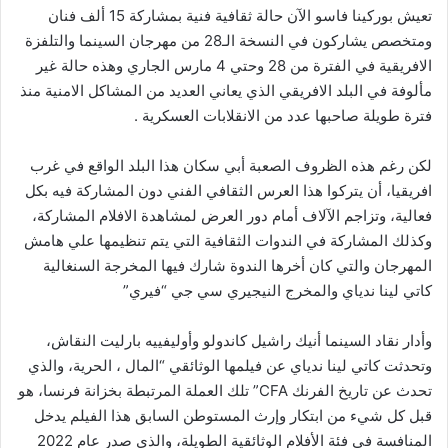
تعيش بوركينا فاسو الآن حالة ثقافية فنية بمشاركة 15 ألف فنان
ومتخصص يشاركون في النسخة الـ28 من مهرجان السينما والتلفزة
الافريقية في الفترة من 28 وحتي 4 مارس الجاري وهذه حالة غير
مألوفة في البلد الافريقي الذي يعاني العديد من المشاكل الامنية منذ
فترة طويلة صاحبها عدد من الانقلابات العسكرية .
لكن رغم هذه الظروف الصعبة أبي سكان هذا البلد الواقع في غرب
افريقيا، أن يتركوا هذا العرس الثقافي الفني دون المشاركة فيه بكل
فعالية، وتزاجم الآلاف أمام دور العرض لمشاهدة الافلام المشاركة،
وكذلك المشاركة في الندوات الثقافية التي يتم تنظيمها علي هامش
المهرجان والتي كان أخرها الندوة شارك فيها المخرجة السنغالية
كاتي لينا ندياي والمخرج النيجيري سي جي “فيري”
وأدار نقاد السينما أنيك راشيل كاندولو وأوليفييه بارليت النقاش،
وتحدثت كاتي لينا ندياي عن فيلمها الوثائقي “المال ، الحرية، والذي
تحدث عن تاريخ الفرنك CFA” تلك العملة المرتبطة بخزانة فرنسا، هو
قبل كل شيء من ابتكار وإرث المستوطن السابق هذا الفيلم يدخل
المنافسة في فئة الأفلام الوثائقية الطويلة، والذي صدر عام 2022