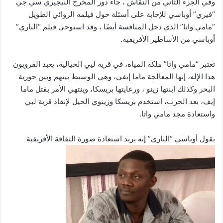
وفي الجزء الثاني من النقاش ، جاء دور المخرج النيجيري سي جي
“فيري” أوباسي للإجابة على أسئلة حول فيلمه الروائي الطويل
“مامي واتا” الذي دخل المنافسة أيضًا ، وقد استوحى فيلم “الناري”
أوباسي من الأساطير الأفريقية.
تعتبر “مامي واتا” ملكة المياه، في قرية ليي الخيالية، يعبد القرويون
هذا الإله، إنها المعالجة ماما إيفي، وهي الوسيط بينهم وبين حورية
البحر وكذلك ابنتها زينو ، ورعايتها بريسكا، وينتهي الأمر بقتل ماما
إيف، بعد الحرب، استخدم بريسكا وزينوي الحيل لإنقاذ قرية ليي
واستعادة مجد مامي واتا.
يقول أوباسي “الناري” إنه يريد استعادة صورة الثقافة الأفريقية