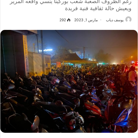
رغم الظروف الصعبة شعب بوركينا ينسي واقعه المرير
ويعيش حالة ثقافية فنية فريدة
يوسف دياب
مارس 1, 2023
292