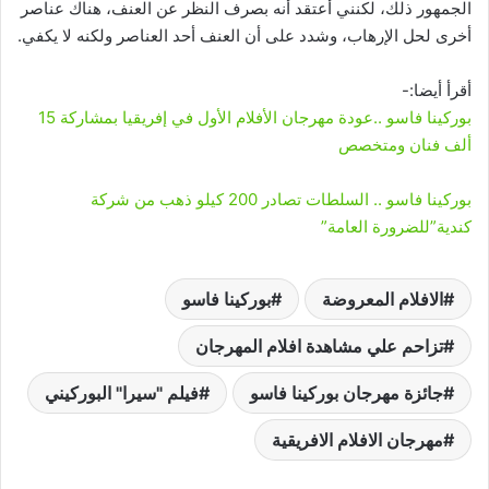
الجمهور ذلك، لكنني أعتقد أنه بصرف النظر عن العنف، هناك عناصر
أخرى لحل الإرهاب، وشدد على أن العنف أحد العناصر ولكنه لا يكفي.
أقرأ أيضا:-
بوركينا فاسو ..عودة مهرجان الأفلام الأول في إفريقيا بمشاركة 15
ألف فنان ومتخصص
بوركينا فاسو .. السلطات تصادر 200 كيلو ذهب من شركة
كندية”للضرورة العامة”
الافلام المعروضة
بوركينا فاسو
تزاحم علي مشاهدة افلام المهرجان
جائزة مهرجان بوركينا فاسو
فيلم "سيرا" البوركيني
مهرجان الافلام الافريقية