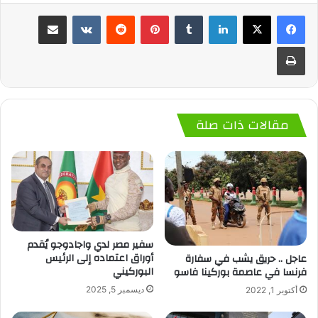
لينكدإن
‏Tumblr
بينتيريست
‏Reddit
‏VKontakte
مشاركة عبر البريد
طباعة
مقالات ذات صلة
سفير مصر لدي واجادوجو يُقدم
أوراق اعتماده إلى الرئيس
عاجل .. حريق يشب في سفارة
البوركيني
فرنسا في عاصمة بوركينا فاسو
ديسمبر 5, 2025
أكتوبر 1, 2022