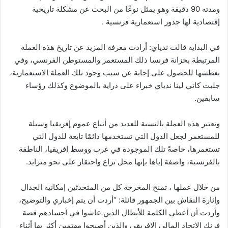
ومدته 90 دقيقة وهو يمثل نوعًا من البحث عن مشكلة تاريخية
إقتصادية لها جذور استعمارية فرنسية .
في البداية قالت ندياي: أرادت معرفة المزيد عن تاريخ هذه العملة
المرتبطة بخزانة فرنسا ذلك المستعمر والمستوطن الفرنسي، وفي
تعطشها للحصول على إجابة عن سبب وجود تلك العملة الاستعمارية،
جلبت كاتي لينا ندياي خبراء على دراية بالموضوع وكذلك رؤساء
سابقين.
وتعتبر هذه العملة بالنسبة للعديد من أتباع عموم إفريقيا وسيلة
للمستعمر لجعل الدول التي تستخدمها دائمًا تابعة للدول التي
تستعمرها، خاصةً تلك الموجودة في غرب ووسط إفريقيا، الناطقة
بالفرنسية، واصفة إياها بإنها محل نزاع واحتقار على نحو متزايد.
من خلال عملها ، تمنح المخرجة كل من المتحدثين إمكانية الجدال
وإثارة النقاش بين الجمهور قائلة: “أردت أن يتم إخباري والتوضيح،
وأردت أن أعطي الكلمة للأبطال الذين عاشوا في أجسادهم قصة
فرنك الاتحاد المالي الإفريقي والذين أصبحوا مهتمين أكثر بها أثناء