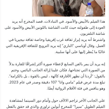
هذا الفيلم بالأبيض والأسود. في التبادلات، قصد المخرج أنه يريد
العودة إلى طفولته حيث كانت الشاشة باللونين الأبيض والأسود على
شاشة التلفزيون.
واشترط أنه يريد إبراز ثقافة غرب إفريقيا وخاصة ثقافة نيجيريا في
العمل. وقال أوباسي “الناري” إنه يريد الترويج للثقافة الإفريقية التي
غالبًا ما يُنظر إليها على أنها سلبية.
إنه يريد أن يمر بالفن السابع لإعطاء صورة أكثر إشراقًا للقارة بدلاً
من الصورة التي تجتاحها، فكان علينا إزالة الجانب البائس، وختم
بالقول: “أردنا أن نظهر الأفارقة كآلهة ، ليس بالقوة ، بل بالكرامة”.
تبلغ مدة عرض فيلم “مامي واتا” 107 دقيقة وصدر في عام 2023.
وهو ينافس في فئة الأفلام الروائية أيضًا.
علي الجانب الأخر تزاجم الالآف حول وأمام دور السينما لمشاهدة
الفيلم الطويل “سيرا” للمخرج أبولين تراوري والذي قد حقق بالفعل