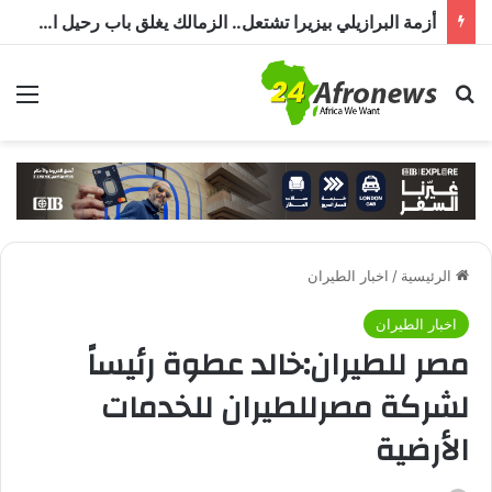
أزمة البرازيلي بيزيرا تشتعل.. الزمالك يغلق باب رحيل اللاعب ويؤكد : « لن ندخل في مفاوضات بشأن أي عروض »
بحث عن
الق
الرئيسية
/
اخبار الطيران
اخبار الطيران
مصر للطيران:خالد عطوة رئيساً
لشركة مصرللطيران للخدمات
الأرضية