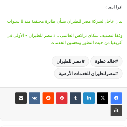
اقرا ايضا:-
بيان عاجل لشركة مصر للطيران بشأن طائرة مختفية منذ 8 سنوات
وفقا لتصنيف سكاى تراكس العالمى .. « مصر للطيران » الأولي في
أفريقيا من حيث التطور وتحسين الخدمات
خالد عطوة
مصر للطيران
مصرللطيران للخدمات الأرضية
لينكدإن
‏Tumblr
بينتيريست
‏Reddit
‏VKontakte
مشاركة عبر البريد
طباعة