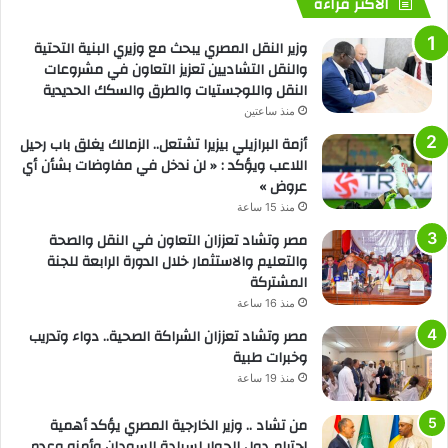
الأكثر قراءة
وزير النقل المصري يبحث مع وزيري البنية التحتية
والنقل التشاديين تعزيز التعاون في مشروعات
النقل واللوجستيات والطرق والسكك الحديدية
منذ ساعتين
أزمة البرازيلي بيزيرا تشتعل.. الزمالك يغلق باب رحيل
اللاعب ويؤكد : « لن ندخل في مفاوضات بشأن أي
عروض »
منذ 15 ساعة
مصر وتشاد تعززان التعاون في النقل والصحة
والتعليم والاستثمار خلال الدورة الرابعة للجنة
المشتركة
منذ 16 ساعة
مصر وتشاد تعززان الشراكة الصحية.. دواء وتدريب
وخبرات طبية
منذ 19 ساعة
من تشاد .. وزير الخارجية المصري يؤكد أهمية
احترام دول الجوار لسيادة السودان وأمنه وعدم