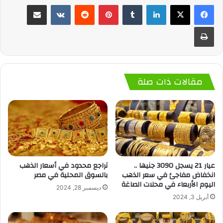
لينكدإن
‏Tumblr
بينتيريست
‏Reddit
‏VKontakte
مشاركة عبر البريد
طباعة
مقالات ذات صلة
عيار 21 يسجل 3090 جنيها ..
تراجع محدود في أسعار الذهب
انخفاض مفاجئ في سعر الذهب
بالسوق المحلية في مصر
اليوم الأربعاء في محلات الصاغة
ديسمبر 28, 2024
أبريل 3, 2024