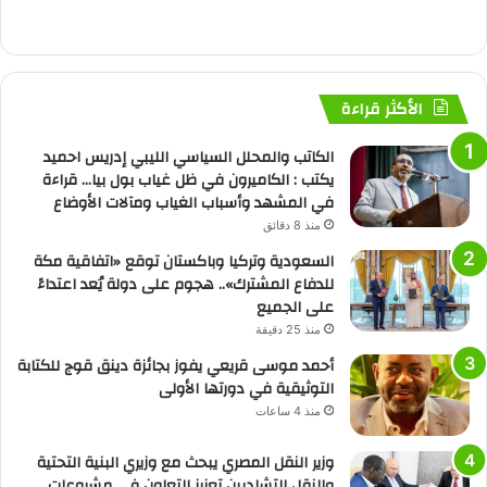
الأكثر قراءة
الكاتب والمحلل السياسي الليبي إدريس احميد
يكتب : الكاميرون في ظل غياب بول بيا… قراءة
في المشهد وأسباب الغياب ومآلات الأوضاع
منذ 8 دقائق
السعودية وتركيا وباكستان توقع «اتفاقية مكة
للدفاع المشترك».. هجوم على دولة يُعد اعتداءً
على الجميع
منذ 25 دقيقة
أحمد موسى قريعي يفوز بجائزة دينق قوج للكتابة
التوثيقية في دورتها الأولى
منذ 4 ساعات
وزير النقل المصري يبحث مع وزيري البنية التحتية
والنقل التشاديين تعزيز التعاون في مشروعات