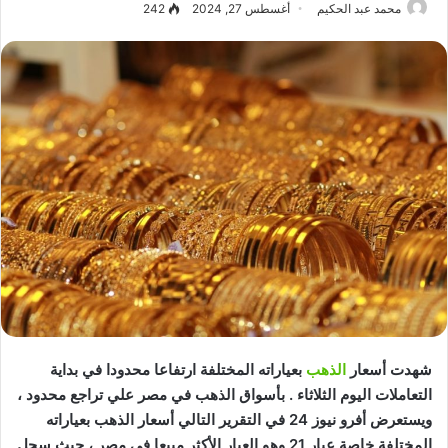
محمد عبد الحكيم
أغسطس 27, 2024
242
شهدت أسعار
الذهب
بعياراته المختلفة ارتفاعا محدودا في بداية
التعاملات اليوم الثلاثاء . بأسواق الذهب في مصر علي تراجع محدود ،
ويستعرض أفرو نيوز 24 في التقرير التالي أسعار الذهب بعياراته
المختلفة خاصة عيار 21 وهو العيار الأكثر مبيعا في مصر ، حيث سجل