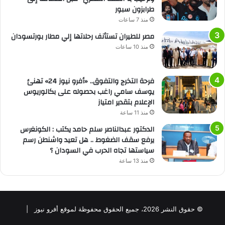
طرابزون سبور
منذ 7 ساعات
مصر للطيران تستأنف رحلاتها إلي مطار بورتسودان
منذ 10 ساعات
فرحة التخرج والتفوق.. «أفرو نيوز 24» تهنئ
يوسف سامي راغب بحصوله على بكالوريوس
الإعلام بتقدير امتياز
منذ 11 ساعة
الدكتور عبدالناصر سلم حامد يكتب : الكونغرس
يرفع سقف الضغوط .. هل تعيد واشنطن رسم
سياستها تجاه الحرب في السودان ؟
منذ 13 ساعة
© حقوق النشر 2026، جميع الحقوق محفوظة لموقع أفرو نيوز |