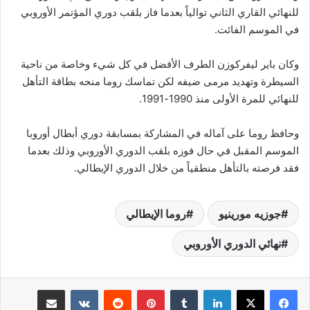
للنهائي القاري الثاني توالياً بعدما فاز بلقب دوري المؤتمر الأوروبي
في الموسم الفائت.
وكان باير ليفركوزن الطرف الأفضل في كل شيء وخاصة من ناحية
السيطرة وتهديد مرمى ضيفه لكن تماسك روما منحه بطاقة التأهل
للنهائي للمرة الأولى منذ 1990-1991.
وحافظ روما على آماله في المشاركة بمسابقة دوري أبطال أوروبا
الموسم المقبل في حال فوزه بلقب الدوري الأوروبي وذلك بعدما
فقد فرصته بالتأهل منطقياً من خلال الدوري الإيطالي.
جوزيه مورينيو
روما الإيطالي
نهائي الدوري الأوروبي
لينكدإن
‏Tumblr
بينتيريست
‏Reddit
‏VKontakte
مشاركة عبر البريد