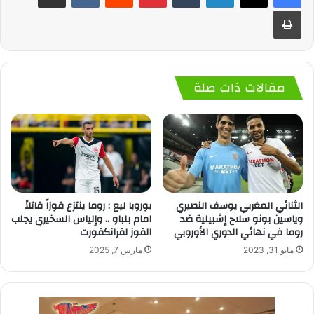
طباعة
مقالات ذات صلة
الثنائي المغربي يوسف النصيري
يوروبا ليع : روما ينتزع فوزاً قاتلاً
وياسين بونو سلاح إشبيلية ضد
امام بلباو .. وإلياس السخيري يجلب
روما في نهائي الدوري الأوروبي
الفوز لفرانكفورت
مايو 31, 2023
مارس 7, 2025