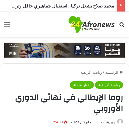
محمد صلاح يشعل تركيا.. استقبال جماهيري حافل وترحيب بـ”الملك المصري” قبل انضمامه إلى طرابزون سبور
بحث عن
الق
الرئيسية
/
رياضة أفريقية
رياضة أفريقية
أخبار عاجلة
روما الإيطالي في نهائي الدوري
الأوروبي
جويرية أحمد
مايو 18, 2023
2٬409