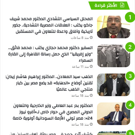
الأكثر قراءة
المحلل السياسي التشادي الدكتور محمد شريف
جاكو يكتب : العلاقات المصرية التشادية.. جذور
تاريخية وآفاق واعدة للتعاون في المستقبل
منذ 8 ساعات
السفير دكتور محمد حجازي يكتب : محمد فائق…
“وزير إفريقيا” الذي حمل رسالة القاهرة إلى القارة
السمراء
منذ 11 ساعة
الذهب سيد المعادن.. الدكتور إبراهيم هاشم زيدان:
تقنين أوضاع «الدهابة» قد يضع مصر بين كبار
منتجي الذهب عالميًا
منذ 18 ساعة
الدكتور بدر عبد العاطي وزير الخارجية والتعاون
الدولي المصري في حوار خاص لـ«أفرو نيوز
24»: مصر تولي الأزمة السودانية أولوية خاصة
منذ 18 ساعة
كشف أثري جديد في مصر يوثق آلاف السنين من