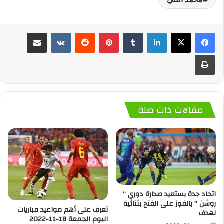
لينكدإن
‏Tumblr
بينتيريست
‏Reddit
‏VKontakte
مشاركة عبر البريد
طباعة
مقالات ذات صلة
اتحاد جدة يستعيد صدارة دوري ”
روشن ” بالفوز على الفتح بثنائية
تعرف على أهم مواعيد مباريات
لهدف
اليوم الجمعة 18-11-2022