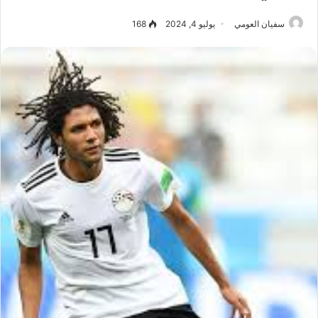
سفيان العومي
يوليو 4, 2024
168