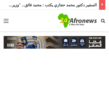
السفير دكتور محمد حجازي يكتب : محمد فائق… “وزير إفريقيا” الذي حمل رسالة القاهرة إلى القارة السمراء
بحث عن
الق