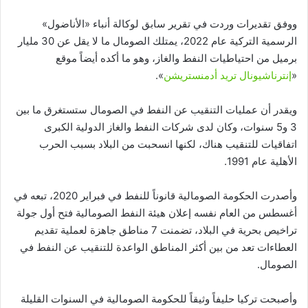
ووفق تقديرات وردت في تقرير سابق لوكالة أنباء «الأناضول»
الرسمية التركية عام 2022، يمتلك الصومال ما لا يقل عن 30 مليار
برميل من احتياطيات النفط والغاز، وهو ما أكده أيضاً موقع
«
إنترناشيونال تريد أدمنستريشن
».
ويقدر أن عمليات التنقيب عن النفط في الصومال ستستغرق ما بين
3 و5 سنوات، وكان لدى شركات النفط والغاز الدولية الكبرى
اتفاقيات للتنقيب هناك، لكنها انسحبت من البلاد بسبب الحرب
الأهلية عام 1991.
وأصدرت الحكومة الصومالية قانوناً للنفط في فبراير 2020، تبعه في
أغسطس من العام نفسه إعلان هيئة النفط الصومالية فتح أول جولة
تراخيص بحرية في البلاد، تضمنت 7 مناطق جاهزة لعملية تقديم
العطاءات تعد من بين أكثر المناطق الواعدة للتنقيب عن النفط في
الصومال.
وأصبحت تركيا حليفاً وثيقاً للحكومة الصومالية في السنوات القليلة