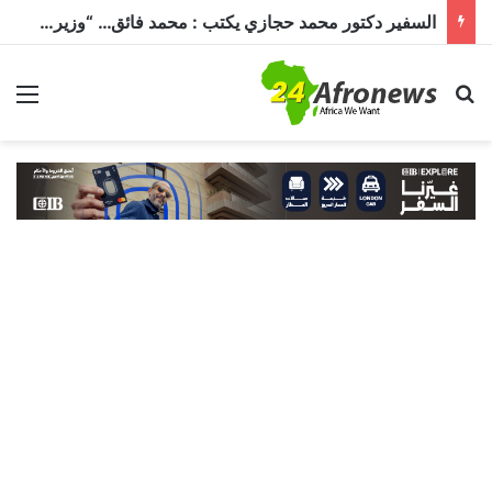
السفير دكتور محمد حجازي يكتب : محمد فائق… “وزير إفريقيا” الذي حمل رسالة القاهرة إلى القارة السمراء
بحث عن
الق