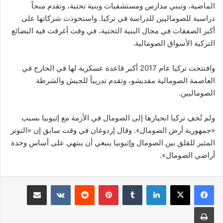
الماضية، وتبني مدارس ومستشفيات وبنية تحتية، وتقدم منحاً
دراسية للصوماليين للدراسة في تركيا. واستحوذت شركاتها على
أكبر الصفقات في مجال البنية التحتية، في وقت أغرقت فيه البضائع
التركية الأسواق الصومالية.
وافتتحت تركيا عام 2017 أكبر قاعدة عسكرية لها في الخارج في
العاصمة الصومالية مقديشو، وتقدم تدريباً للجيش والشرطة
الصوماليين.
ولم تُخفِ تركيا انحيازها إلى الصومال في الأزمة مع إثيوبيا بسبب
«جمهورية أرض الصومال». وقال إردوغان في وقت سابق إن «التوتر
المثير للقلق بين الصومال وإثيوبيا ينبغي أن ينتهي على أساس وحدة
أراضي الصومال».
لينكدإن
‏Tumblr
بينتيريست
‏Reddit
‏VKontakte
مشاركة عبر البريد
طباعة