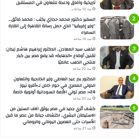
تاريخية وآفاق واعدة للتعاون في المستقبل
منذ 10 ساعات
السفير دكتور محمد حجازي يكتب : محمد فائق…
“وزير إفريقيا” الذي حمل رسالة القاهرة إلى القارة
السمراء
منذ 14 ساعة
الذهب سيد المعادن.. الدكتور إبراهيم هاشم زيدان:
تقنين أوضاع «الدهابة» قد يضع مصر بين كبار
منتجي الذهب عالميًا
منذ 20 ساعة
الدكتور بدر عبد العاطي وزير الخارجية والتعاون
الدولي المصري في حوار خاص لـ«أفرو نيوز
24»: مصر تولي الأزمة السودانية أولوية خاصة
منذ 20 ساعة
كشف أثري جديد في مصر يوثق آلاف السنين من
الاستيطان البشري.. اكتشاف جبانة من عصر ما قبل
الأسرات حتى العصرين اليوناني والروماني
منذ 21 ساعة