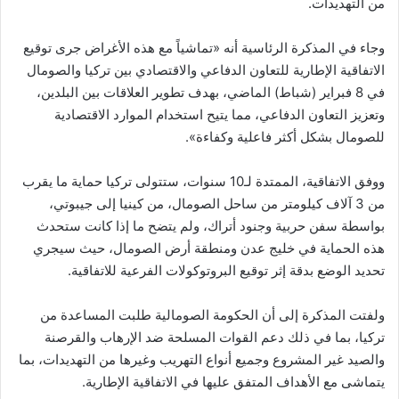
من التهديدات.
وجاء في المذكرة الرئاسية أنه «تماشياً مع هذه الأغراض جرى توقيع
الاتفاقية الإطارية للتعاون الدفاعي والاقتصادي بين تركيا والصومال
في 8 فبراير (شباط) الماضي، بهدف تطوير العلاقات بين البلدين،
وتعزيز التعاون الدفاعي، مما يتيح استخدام الموارد الاقتصادية
للصومال بشكل أكثر فاعلية وكفاءة».
ووفق الاتفاقية، الممتدة لـ10 سنوات، ستتولى تركيا حماية ما يقرب
من 3 آلاف كيلومتر من ساحل الصومال، من كينيا إلى جيبوتي،
بواسطة سفن حربية وجنود أتراك، ولم يتضح ما إذا كانت ستحدث
هذه الحماية في خليج عدن ومنطقة أرض الصومال، حيث سيجري
تحديد الوضع بدقة إثر توقيع البروتوكولات الفرعية للاتفاقية.
ولفتت المذكرة إلى أن الحكومة الصومالية طلبت المساعدة من
تركيا، بما في ذلك دعم القوات المسلحة ضد الإرهاب والقرصنة
والصيد غير المشروع وجميع أنواع التهريب وغيرها من التهديدات، بما
يتماشى مع الأهداف المتفق عليها في الاتفاقية الإطارية.