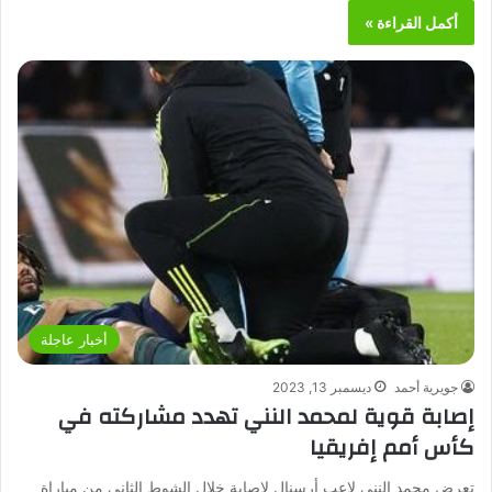
أكمل القراءة »
أخبار عاجلة
جويرية أحمد
ديسمبر 13, 2023
إصابة قوية لمحمد النني تهدد مشاركته في
كأس أمم إفريقيا
تعرض محمد النني لاعب أرسنال لإصابة خلال الشوط الثاني من مباراة