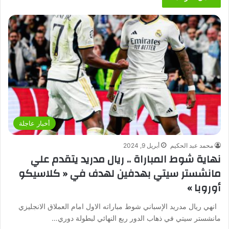
أخبار عاجلة
محمد عبد الحكيم
أبريل 9, 2024
نهاية شوط المباراة .. ريال مدريد يتقدم علي
مانشستر سيتي بهدفين لهدف في « كلاسيكو
أوروبا »
انهي ريال مدريد الإسباني شوط مباراته الاول امام العملاق الانجليزي
مانشستر سيتي في ذهاب الدور ربع النهائي لبطولة دوري…