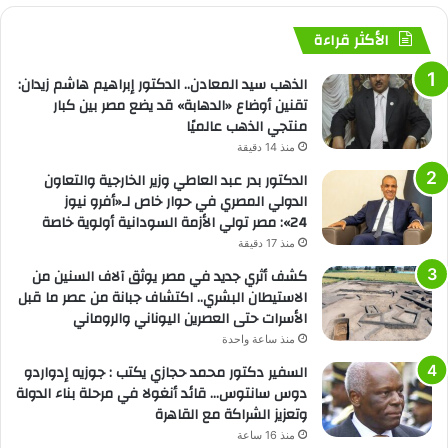
الأكثر قراءة
الذهب سيد المعادن.. الدكتور إبراهيم هاشم زيدان:
تقنين أوضاع «الدهابة» قد يضع مصر بين كبار
منتجي الذهب عالميًا
منذ 14 دقيقة
الدكتور بدر عبد العاطي وزير الخارجية والتعاون
الدولي المصري في حوار خاص لـ«أفرو نيوز
24»: مصر تولي الأزمة السودانية أولوية خاصة
منذ 17 دقيقة
كشف أثري جديد في مصر يوثق آلاف السنين من
الاستيطان البشري.. اكتشاف جبانة من عصر ما قبل
الأسرات حتى العصرين اليوناني والروماني
منذ ساعة واحدة
السفير دكتور محمد حجازي يكتب : جوزيه إدواردو
دوس سانتوس… قائد أنغولا في مرحلة بناء الدولة
وتعزيز الشراكة مع القاهرة
منذ 16 ساعة