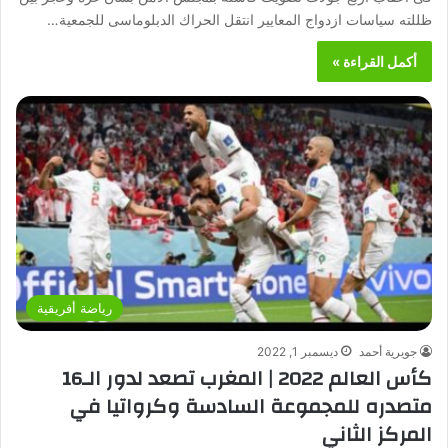
ظللته سياسات ازدواج المعايير انتقل الحراك الدبلوماسى للجمعية…
أكمل القراءة »
رياضة أفريقية
جويرية أحمد
ديسمبر 1, 2022
كأس العالم 2022 | المغرب تصعد لدور الـ16
متصدره للمجموعة السادسة وكرواتيا في
المركز الثاني