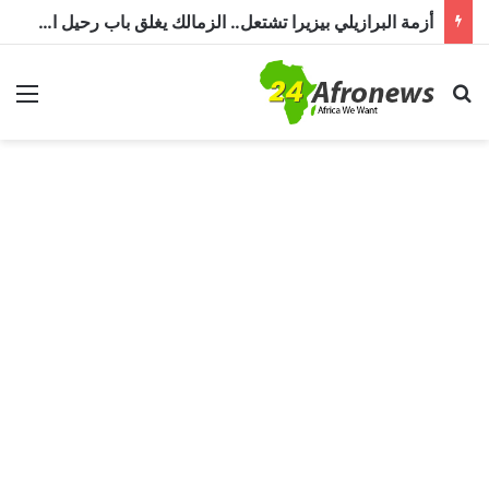
أزمة البرازيلي بيزيرا تشتعل.. الزمالك يغلق باب رحيل اللاعب ويؤكد : « لن ندخل في مفاوضات بشأن أي عروض »
بحث عن
الق