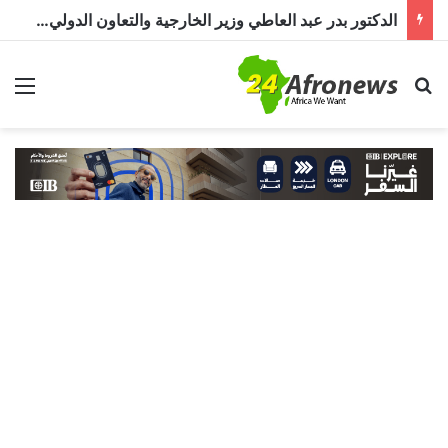
الدكتور بدر عبد العاطي وزير الخارجية والتعاون الدولي المصري في حوار خاص لـ«أفرو نيوز 24»: مصر تولي الأزمة السودانية أولوية خاصة
بحث عن
الق