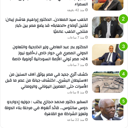
السمراء
منذ 42 دقيقة
الذهب سيد المعادن.. الدكتور إبراهيم هاشم زيدان:
تقنين أوضاع «الدهابة» قد يضع مصر بين كبار
منتجي الذهب عالميًا
منذ 7 ساعات
الدكتور بدر عبد العاطي وزير الخارجية والتعاون
الدولي المصري في حوار خاص لـ«أفرو نيوز
24»: مصر تولي الأزمة السودانية أولوية خاصة
منذ 7 ساعات
كشف أثري جديد في مصر يوثق آلاف السنين من
الاستيطان البشري.. اكتشاف جبانة من عصر ما قبل
الأسرات حتى العصرين اليوناني والروماني
منذ 8 ساعات
السفير دكتور محمد حجازي يكتب : جوزيه إدواردو
دوس سانتوس… قائد أنغولا في مرحلة بناء الدولة
وتعزيز الشراكة مع القاهرة
منذ 22 ساعة