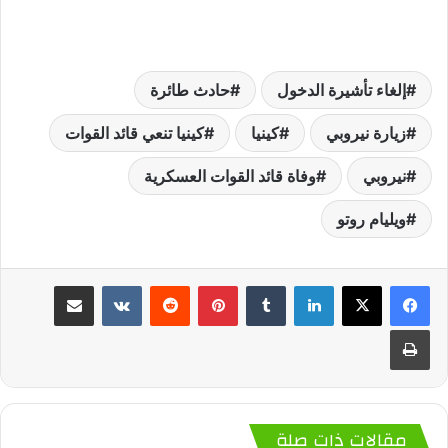
إلغاء تأشيرة الدخول
حادث طائرة
زيارة نيروبي
كينيا
كينيا تنعي قائد القوات
نيروبي
وفاة قائد القوات العسكرية
ويليام روتو
لينكدإن
‏Tumblr
بينتيريست
‏Reddit
‏VKontakte
مشاركة عبر البريد
طباعة
مقالات ذات صلة