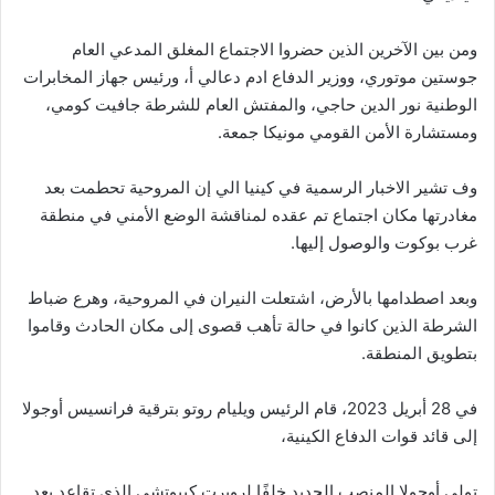
ومن بين الآخرين الذين حضروا الاجتماع المغلق المدعي العام
جوستين موتوري، ووزير الدفاع ادم دعالي أ، ورئيس جهاز المخابرات
الوطنية نور الدين حاجي، والمفتش العام للشرطة جافيت كومي،
ومستشارة الأمن القومي مونيكا جمعة.
وف تشير الاخبار الرسمية في كينيا الي إن المروحية تحطمت بعد
مغادرتها مكان اجتماع تم عقده لمناقشة الوضع الأمني في منطقة
غرب بوكوت والوصول إليها.
وبعد اصطدامها بالأرض، اشتعلت النيران في المروحية، وهرع ضباط
الشرطة الذين كانوا في حالة تأهب قصوى إلى مكان الحادث وقاموا
بتطويق المنطقة.
في 28 أبريل 2023، قام الرئيس ويليام روتو بترقية فرانسيس أوجولا
إلى قائد قوات الدفاع الكينية،
تولى أوجولا المنصب الجديد خلفًا لروبرت كيبوتشي الذي تقاعد بعد