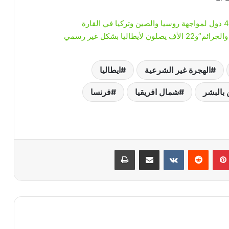
يا بشكل غير رسمي
الهجرة غير الشرعية
ايطاليا
 بالبشر
شمال افريقيا
فرنسا
بينتيريست
‏Reddit
‏VKontakte
مشاركة عبر البريد
طباعة