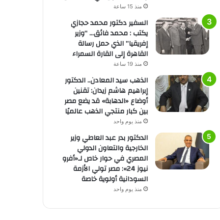
منذ 15 ساعة
السفير دكتور محمد حجازي
يكتب : محمد فائق… “وزير
إفريقيا” الذي حمل رسالة
القاهرة إلى القارة السمراء
منذ 19 ساعة
الذهب سيد المعادن.. الدكتور
إبراهيم هاشم زيدان: تقنين
أوضاع «الدهابة» قد يضع مصر
بين كبار منتجي الذهب عالميًا
منذ يوم واحد
الدكتور بدر عبد العاطي وزير
الخارجية والتعاون الدولي
المصري في حوار خاص لـ«أفرو
نيوز 24»: مصر تولي الأزمة
السودانية أولوية خاصة
منذ يوم واحد