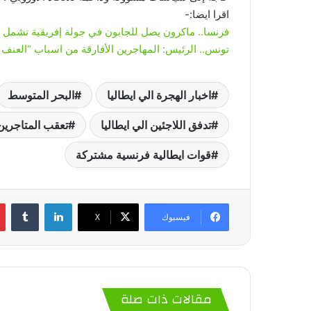
اقرا ايضا:-
فرنسا.. ماكرون يصل للجابون في جولة إفريقية تشمل 4 دول لمواجهة روسيا والصين وتركيا في القارة
تونس.. الرئيس: المهاجرين الأفارقة من اسباب “العنف والجرائم”و22 الأف يصلون لأيطال
اخبار الهجرة الي ايطاليا
البحر المتوسط
تدفق اللاجئين الي ايطاليا
تعقب المتاجرين
قوات ايطالية فرنسية مشتركة
لينكدإن
‏Tumblr
فيسبوك
‫X
مقالات ذات صلة