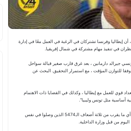
 ، أن إيطاليا وفرنسا تشتركان في الرغبة في العمل معًا في إدارة
ظران في تنفيذ مهام مشتركة في شمال إفريقيا.
رنسي جيرالد دارمانين ، بعد غرق قارب صغير قبالة سواحل
حيث فقد 64 مهاجرا حياتهم ، وفقا للتوازن المؤقت ، مع استمرار التحقيق. البحث عن
اد قوي للعمل مع إيطاليا ، وكذلك في القضايا ذات الاهتمام
ة أساسية مثل تونس وليبيا”.
حتى الآن هذا العام ، نزل 14،433 مهاجرًا في إيطاليا ، أي ما يقرب من ثلاثة أضعاف الـ5474 الذين وصلوا في نفس
 اليوم من قبل وزارة الداخلية.