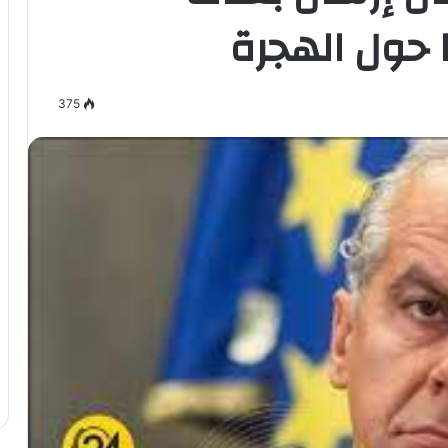
 حول الهجرة
375