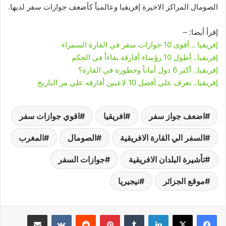
الصومال المراكز الاخيرة إفريقيا وعالمياً كأضعف جوازات سفر لديها.
إقرأ أيضا: –
إفريقيا .. أقوى 10 جوازات سفر في القارة السمراء
إفريقيا.. أطول 10 رؤساء أفارقة بقاءاً في الحكم
إفريقيا.. أكثر 6 دول أماناً وخطورة في القارة؟
إفريقيا.. تعرف علي أفضل 10 لاعبين أفارقه علي مر التاريخ
اضعف جواز سفر
افريقيا
اقوي جوازات سفر
السفر الي القارة الافريقية
الصومال
المغرب
تأشيرة البلدان الافريقية
جوازات السفر
موقع الجزائر
نيجيريا
لينكدإن
‏Tumblr
بينتيريست
‏Reddit
‏VKontakte
مشاركة عبر البريد