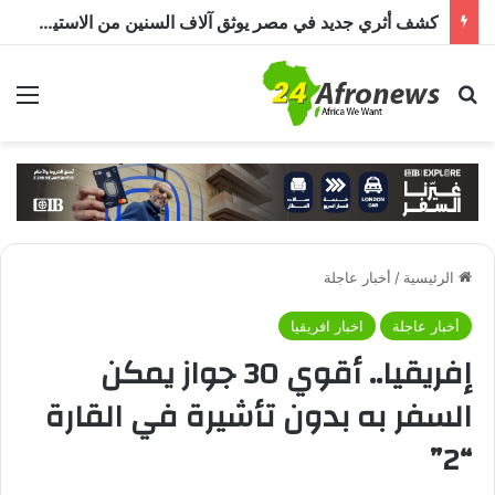
كشف أثري جديد في مصر يوثق آلاف السنين من الاستيطان البشري.. اكتشاف جبانة من عصر ما قبل الأسرات حتى العصرين اليوناني والروماني
بحث عن
الق
الرئيسية
/
أخبار عاجلة
أخبار عاجلة
اخبار افريقيا
إفريقيا.. أقوي 30 جواز يمكن
السفر به بدون تأشيرة في القارة
“2”