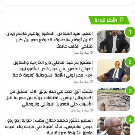
الأكثر قراءة
الذهب سيد المعادن.. الدكتور إبراهيم هاشم زيدان:
تقنين أوضاع «الدهابة» قد يضع مصر بين كبار
منتجي الذهب عالميًا
منذ ساعتين
الدكتور بدر عبد العاطي وزير الخارجية والتعاون
الدولي المصري في حوار خاص لـ«أفرو نيوز
24»: مصر تولي الأزمة السودانية أولوية خاصة
منذ ساعتين
كشف أثري جديد في مصر يوثق آلاف السنين من
الاستيطان البشري.. اكتشاف جبانة من عصر ما قبل
الأسرات حتى العصرين اليوناني والروماني
منذ 3 ساعات
السفير دكتور محمد حجازي يكتب : جوزيه إدواردو
دوس سانتوس… قائد أنغولا في مرحلة بناء الدولة
وتعزيز الشراكة مع القاهرة