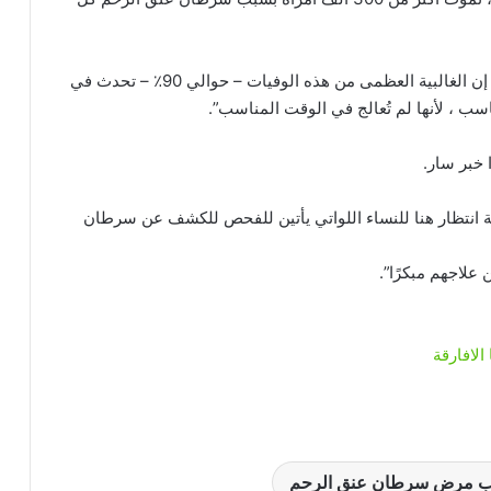
وقالت تورين لوكالة فرانس برس خلال رحلة إلى رواندا إن الغالبية العظمى من هذه الوفيات – حوالي 90٪ – تحدث في
سب ، لأنها لم تُعالج في الوقت المناسب”.
 خبر سار.
مة انتظار هنا للنساء اللواتي يأتين للفحص للكشف عن سرطان
 علاجهم مبكرًا”.
ب مرض سرطان عنق الرحم