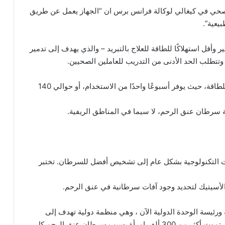
لصحي في كيغالي لوكالة فرانس برس ان “الجهاز يعمل عن طريق
يعية”.
 وأقل استهلاكًا للطاقة للعلاج بالتبريد – والذي يهدف إلى تدمير
وتتطلب الحد الأدنى من التدريب للعاملين الصحيين.
من ناحية أخرى ، فإن المخثر الحراري المحمول موفر للطاقة، حيث يوفر أسبوعًا واحدًا من الاستخدام، أو حوالي 140
فحة سرطان عنق الرحم، لا سيما في المناطق الريفية.
ات التكنولوجية بشكل عام إلى تشخيص أفضل للسرطان. تختبر
أسيتيك لتحديد وجود آفات سرطانية في عنق الرحم.
 ورئيسة الوحدة الدولية الآن ، وهي منظمة دولية تهدف إلى
خفض أسعار الأدوية ودعم التجارب السريرية في رواندا، تموت أكثر من 300 ألف امرأة بسبب سرطان عنق الرحم كل