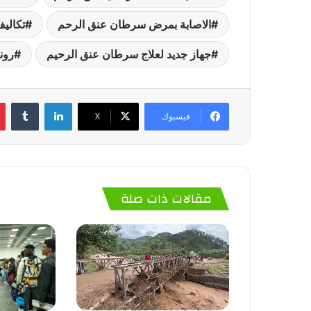
الاصابة بمرض سرطان عنق الرحم
تكالي
جهاز جديد لعلاج سرطان عنق الرحيم
روند
لينكدإن
‏Tumblr
فيسبوك
‫X
مقالات ذات صلة