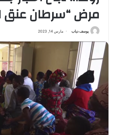
مرض “سرطان عنق ال
يوسف دياب
مارس 14, 2023