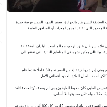
ات السابقة للتسرطن بالحرارة، ويعتبر الجهاز الجديد فرصة جيدة
 المحدود التي تفتقر لوجود لمعدات أو المرافق الطبية
في علاج سرطان عنق الرحم، هو المناسب للبلدان المنخفضة
ة، وبالتالي يمكن نشره في المناطق النائية التي تفتقر الي
قالت ليليان إحدي المصابات بمرض سرطان عنق الرحم وهي إمراة رواندية تبلغ من العمر نحو 30 عاماً: عندما قام
كن أحمد الله أن العلاج الجديد أعطانى الأمل.
شخيص الطبي كان مخيفا للغاية وزوجي لم يصدقه”وتابعت قائلة:
ًا حقًا” ، ولم تكن مخاوفها بلا أساس.
فسرطان عنق الرحم هو أكثر أنواع السرطانات شيوعًا بين النساء في رواندا، ويصيب 42 من كل 100ألف إمراة (مقارنة