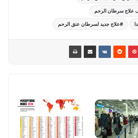
ف علاج سرطان الرحم
ا
علاج جديد لسرطان عنق الرحم
بينتيريست
‏Reddit
‏VKontakte
مشاركة عبر البريد
طباعة