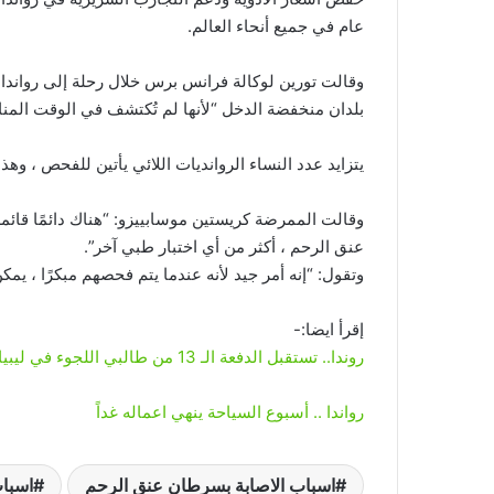
عام في جميع أنحاء العالم.
بلدان منخفضة الدخل “لأنها لم تُكتشف في الوقت المنا
يتزايد عدد النساء الروانديات اللائي يأتين للفحص ، وهذا
وقالت الممرضة كريستين موسابييزو: “هناك دائمًا قائ
عنق الرحم ، أكثر من أي اختبار طبي آخر”.
وتقول: “إنه أمر جيد لأنه عندما يتم فحصهم مبكرًا ، يمكن
إقرأ ايضا:-
روندا.. تستقبل الدفعة الـ 13 من طالبي اللجوء في ليبيا الافارقة
رواندا .. أسبوع السياحة ينهي اعماله غداً
اسباب الاصابة بسرطان عنق الرحم
اسبا