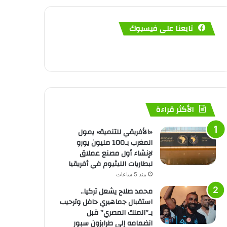
تابعنا على فيسبوك
الأكثر قراءة
«الأفريقي للتنمية» يمول
المغرب بـ100 مليون يورو
لإنشاء أول مصنع عملاق
لبطاريات الليثيوم في أفريقيا
منذ 5 ساعات
محمد صلاح يشعل تركيا..
استقبال جماهيري حافل وترحيب
بـ”الملك المصري” قبل
انضمامه إلى طرابزون سبور