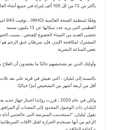
بأكثر من 13 من كل 100 ألف إمراة في جميع أنحاء العالم) ، وفقًا للمعهد الوطني للإحصاء في رواندا.
العظمى التي يزيد عدد سكانها عن 13 مليون نسمة.
تخشى العديد من النساء الخضوع للفحص ، بسبب الخوف 
المشترك لمكافحة الإيدز، فإن سرطان عنق الرحم هو أك
نقص المناعة البشرية.
وأولئك الذين تم تشخيصهم غالبًا ما يعتقدون أن العلاج بع
بالنسبة إلى ليليان ، التي تعيش في قرية على بعد ثل
أقل من أربعة أشهر من التشخيص أمرًا خياليًا.
ولكن في عام 2020 ، قررت رواندا اختبار 
البلدان ذات الوصول المحدود إلى المعدات أو المرافق ا
تقول ليليان: “استخدمت الممرضة التي عالجتني أداة صغ
الرغم من أنها تستخدم الحرارة لقتل الآفات السرطانية”
– كفاءة الطاقة –