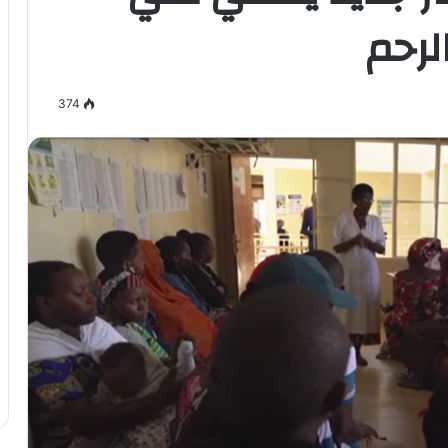
رحم
374