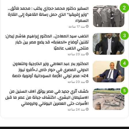
السفير دكتور محمد حجازي يكتب : محمد فائق…
“وزير إفريقيا” الذي حمل رسالة القاهرة إلى القارة
السمراء
منذ 17 ساعة
الذهب سيد المعادن.. الدكتور إبراهيم هاشم زيدان:
تقنين أوضاع «الدهابة» قد يضع مصر بين كبار
منتجي الذهب عالميًا
منذ 23 ساعة
الدكتور بدر عبد العاطي وزير الخارجية والتعاون
الدولي المصري في حوار خاص لـ«أفرو نيوز
24»: مصر تولي الأزمة السودانية أولوية خاصة
منذ 23 ساعة
كشف أثري جديد في مصر يوثق آلاف السنين من
الاستيطان البشري.. اكتشاف جبانة من عصر ما قبل
الأسرات حتى العصرين اليوناني والروماني
منذ 24 ساعة