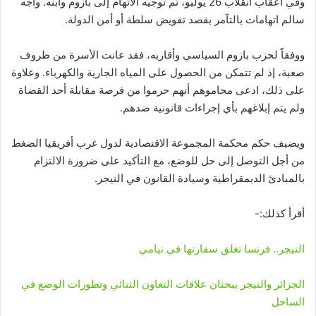
وفي أعقاب انقلاب 26 يوليو، تم توجيه الاتهام إلى بازوم وابنه. واجه
سالم اتهامات بالتآمر بقصد تقويض سلطة أو أمن الدولة.
ووفقاً لحزب بازوم السياسي وأقاربه، فقد عانت الأسرة من ظروف
صعبة، إذ لم تتمكن من الحصول على المياه الجارية والكهرباء. وعلاوة
على ذلك، ادعى محاموهم أنهم حرموا من فرصة مقابلة أحد القضاة
ولم يتم إبلاغهم بأي إجراءات قانونية ضدهم.
ويضيف حكم محكمة المجموعة الاقتصادية لدول غرب أفريقيا الضغط
من أجل التوصل إلى حل للوضع، مع التأكيد على ضرورة الالتزام
بالمبادئ الديمقراطية وسيادة القانون في النيجر.
أقرأ كذلك:-
النيجر.. فرنسا تغلق سفارتها في نيامي
الجزائر والنيجر يبحثان علاقات التعاون الثنائي وتطورات الوضع في
الساحل