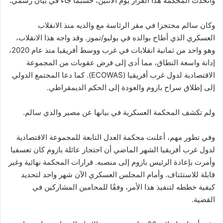
واتخذت المحكمة هذا القرار يوم الاثنين، حسبما جاء في بيان رسمي
.
وكان سالم محتجزا في مقر الرئاسة مع والديه منذ الانقلاب
العسكري الذي أطاح بوالده في يوليو/تموز. وقد واجه هذا الانقلاب،
وهو واحد من ثمانية انقلابات في غرب ووسط أفريقيا منذ عام 2020،
إدانة واسعة النطاق، مما أدى إلى فرض عقوبات من المجموعة
الاقتصادية لدول غرب أفريقيا (ECOWAS). كما دعا المجتمع الدولي
إلى إطلاق سراح بازوم والعودة إلى الحكم الديمقراطي.
ولم تكشف المحكمة العسكرية في بيانها عن مصير والدي سالم.
وفي تطور مهم، أعلنت محكمة العدل التابعة للمجموعة الاقتصادية
لدول غرب أفريقيا الشهر الماضي أن احتجاز عائلة بازوم كان تعسفيا
وأمرت بإعادة الرئيس بازوم إلى منصبه. قرارات المحكمة نهائية وغير
قابلة للاستئناف. وأمام المجلس العسكري الآن شهر واحد لتحديد
كيفية خططه لتنفيذ هذا الأمر، وفقًا للمحامين المشاركين في
القضية.