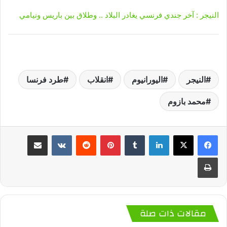
النيجر : آخر جندي فرنسي يغادر البلاد .. وطلاق بين باريس ونيامي
النيجر
اليورانيوم
انقلاب
طرد فرنسا
محمد بازوم
لينكدإن
‏Tumblr
بينتيريست
‏Reddit
‏VKontakte
مشاركة عبر البريد
طباعة
مقالات ذات صلة