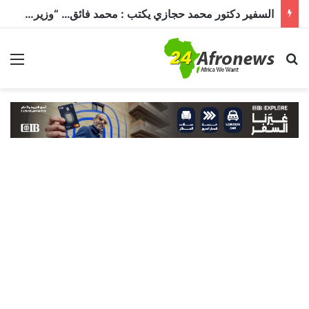
السفير دكتور محمد حجازي يكتب : محمد فائق… “وزير إفريقيا” الذي حمل رسالة القاهرة إلى القارة السمراء
بحث عن
الق