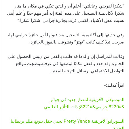
“شكرًا لفريقي وعائلتي؛ أعلم أن والدتي تبكي في مكان ما هنا،
شكرا لأكاديمية التسجيل على هذه الفئة إنه أمر مهم جدًا وأعلم أنني
نسيت بعض الأشياء، لكنني فزت بجائزة جرامي! شكرا شكرا.”
وفي حديثها إلى أكاديمية التسجيل بعد قبولها أول جائزة جرامي لها،
صرخت تيلا كيف كانت “تهتز” وتشرفت بالفوز بالجائزة.
وقالت للمراسل إن والدها قد طلب بالفعل من ديبس الحصول على
الجائزة وقد حدد بالفعل مكانًا لوضعها في غرفته.وضجت مواقع
التواصل الاجتماعي برسائل التهنئة للمغنية.
اقرأ كذلك:-
الموسيقى الأفريقية انتصار جديد في جوائز
&#8220;جرامي&#8221; ذات التأثير العالمي
السوبرانو الأفريقية Pretty Yende تحيي حفل تتويج ملك بريطانيا
الجديد