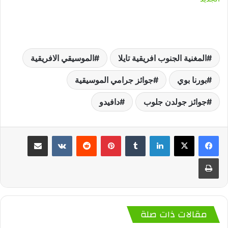
المغنية الجنوب افريقية تايلا
الموسيقي الافريقية
بورنا بوي
جوائز جرامي الموسيقية
جوائز جولدن جلوب
دافيدو
لينكدإن
‏Tumblr
بينتيريست
‏Reddit
‏VKontakte
مشاركة عبر البريد
طباعة
مقالات ذات صلة