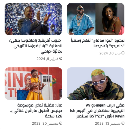
نيجيريا “تيوا سافاج” تتهم رسمياً
جنوب أفريقيا: رامافوسا ينهىء
“دافيدو” بتهديدها
المغنية “تيلا”بفوزها التاريخي
بجائزة جرامي
يناير 10, 2024
فبراير 6, 2024
مغي الراب Singahو AV
غانا: مغنية تدخل موسوعة
النيجيرية ستظهران في ألبوم Ish
جينيس لأطول ماراثون غنائي بـ
Kevin الأول “BST”21 سبتمبر
126 ساعة
سبتمبر 13, 2023
ديسمبر 30, 2023