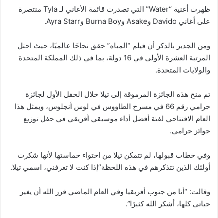
ظهرت أغنية “Water” التي تصدرت قائمة الأغاني لـ Tyla منتصرة
على أغاني Davido وAsake وBurna Boy وAyra Starr.
ومن الجدير بالذكر أن فيلم “المياه” حقق نجاحًا عالميًا، حيث احتل
المرتبة العشرة الأولى في 16 دولة، بما في ذلك المملكة المتحدة
والولايات المتحدة.
تم منح هذه الجائزة المرموقة إلى تيلا خلال الحفل الأول لجائزة
جرامي رقم 66 في مسرح الطاووس في لوس أنجلوس، ويمثل هذا
العام الافتتاحي لفئة أفضل أداء موسيقي أفريقي في حفل توزيع
جوائز جرامي.
وفي خطاب قبولها، لم تتمكن تيلا من احتواء حماستها لأنها شكرت
أولئك الذين تتذكرهم في هذه اللحظة”إذا كنت لا تعرفني، اسمي تيلا.
وقالت: “أنا من جنوب أفريقيا وفي العام الماضي قرر الله أن يغير
حياتي كلها، أشكر الله كثيرًا”.