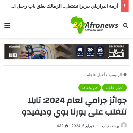
أزمة البرازيلي بيزيرا تشتعل.. الزمالك يغلق باب رحيل اللاعب ويؤكد : « لن ندخل في مفاوضات بشأن أي عروض »
بحث عن
الق
الرئيسية
/
أخبار عاجلة
أخبار عاجلة
فن وثقافة
جوائز جرامي لعام 2024: تايلا
تتغلب على بورنا بوي وديفيدو
يوسف دياب
فبراير 5, 2024
432