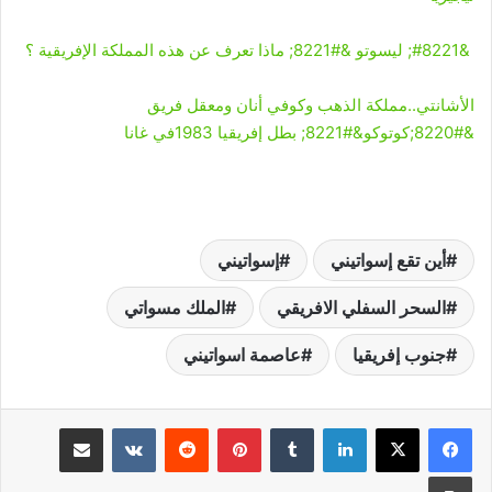
&#8221; ليسوتو &#8221; ماذا تعرف عن هذه المملكة الإفريقية ؟
الأشانتي..مملكة الذهب وكوفي أنان ومعقل فريق
&#8220;كوتوكو&#8221; بطل إفريقيا 1983في غانا
أين تقع إسواتيني
إسواتيني
السحر السفلي الافريقي
الملك مسواتي
جنوب إفريقيا
عاصمة اسواتيني
لينكدإن
‏Tumblr
بينتيريست
‏Reddit
‏VKontakte
مشاركة عبر البريد
طباعة