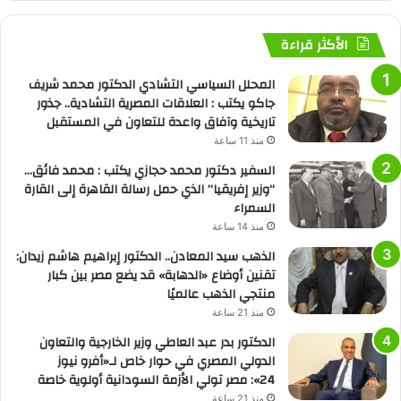
الأكثر قراءة
المحلل السياسي التشادي الدكتور محمد شريف
جاكو يكتب : العلاقات المصرية التشادية.. جذور
تاريخية وآفاق واعدة للتعاون في المستقبل
منذ 11 ساعة
السفير دكتور محمد حجازي يكتب : محمد فائق…
“وزير إفريقيا” الذي حمل رسالة القاهرة إلى القارة
السمراء
منذ 14 ساعة
الذهب سيد المعادن.. الدكتور إبراهيم هاشم زيدان:
تقنين أوضاع «الدهابة» قد يضع مصر بين كبار
منتجي الذهب عالميًا
منذ 21 ساعة
الدكتور بدر عبد العاطي وزير الخارجية والتعاون
الدولي المصري في حوار خاص لـ«أفرو نيوز
24»: مصر تولي الأزمة السودانية أولوية خاصة
منذ 21 ساعة