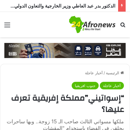
الدكتور بدر عبد العاطي وزير الخارجية والتعاون الدولي المصري في حوار خاص لـ«أفرو نيوز 24»: مصر تولي الأزمة السودانية أولوية خاصة
بحث عن
الق
الرئيسية
/
أخبار عاجلة
أخبار عاجلة
جنوب افريقيا
“إسواتيني”مملكة إفريقية تعرف
عليها؟
ملكها مسواتي الثالث صاحب الـ 15 زوجة.. وبها ساحرات
يحلقن في الفضاء باستخدام "المقشات