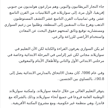
جاء التجار البريطانيون والبوير، وهم مزارعون هولنديون من جنوبي
إفريقيا، لأول مرة، إلى سوازيلاند في الثلاثينيات من القرن التاسع
عشر. وفي ثمانينيات القرن التاسع عشر اكتشف المستوطنون
الذهب وهرع مئات المنقبين إلى المنطقة، وطلبوا من زعيم السوازي
ومستشاريه توقيع وثائق لمنحهم حقوق البحث عن المعادن
واستخدام الأراضي للزراعة والرعي.
لم يكن السوازي يعرفون القراءة والكتابة لكن الآن التعليم في
سوازيلاند مجاني لكن غير إلزامي في المرحلة الابتدائية وخاصة في
مرحلتي الابتدائي الأول والثاني وللأطفال الأيتام والمعوقين.
وفي عام 1996، كان معدل الالتحاق بالمدارس الابتدائية يصل إلى
90.8٪، بالتساوي بين الجنسين .
يتوفر التعليم العالي من خلال جامعة سوازيلاند. ولمكتبة سوازيلاند
الوطنية العامة فروعا في جميع أنحاء سوازيلاند وذلك بالشراكة مع
فاندزا، وهي منظمة غير حكومية، ومع مشروع المكتبة الأفريقية..