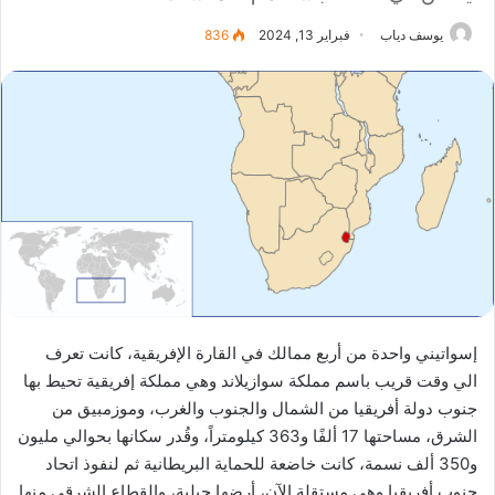
يوسف دياب
فبراير 13, 2024
836
إسواتيني واحدة من أربع ممالك في القارة الإفريقية، كانت تعرف
الي وقت قريب باسم مملكة سوازيلاند وهي مملكة إفريقية تحيط بها
جنوب دولة أفريقيا من الشمال والجنوب والغرب، وموزمبيق من
الشرق، مساحتها 17 ألفًا و363 كيلومتراً، وقُدر سكانها بحوالي مليون
و350 ألف نسمة، كانت خاضعة للحماية البريطانية ثم لنفوذ اتحاد
جنوب أفريقيا وهي مستقلة الآن، أرضها جبلية، والقطاع الشرقي منها