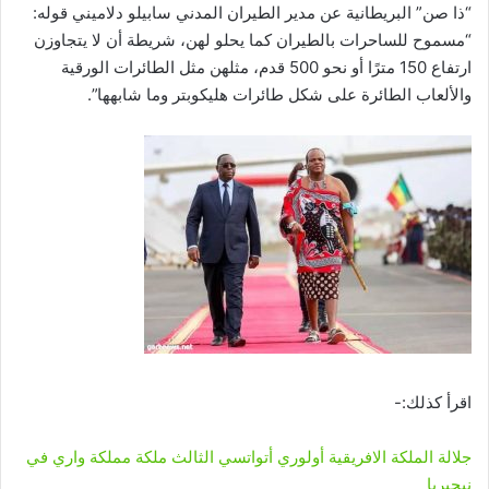
“ذا صن” البريطانية عن مدير الطيران المدني سابيلو دلاميني قوله:
“مسموح للساحرات بالطيران كما يحلو لهن، شريطة أن لا يتجاوزن
ارتفاع 150 مترًا أو نحو 500 قدم، مثلهن مثل الطائرات الورقية
والألعاب الطائرة على شكل طائرات هليكوبتر وما شابهها”.
اقرأ كذلك:-
جلالة الملكة الافريقية أولوري أتواتسي الثالث ملكة مملكة واري في
نيجيريا