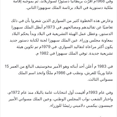
وفي 1968م أقرَّت بريطانيا دستورًا لسوازيلاند، تم بموجبه إقامة
ملكية دستورية في البلاد برئاسة الملك سوبهوزا الثاني.
وعارض هذه الخطوة كثير من السوازي الذين شعروا بأن في ذلك
تغاضيًا عن تقاليدهم ومصالحهم. في 1973م أبطل الملك سبهوزا
الدستور، وعطل عمل الهيئة التشريعية في البلاد وبدأ يحكم البلاد
بمعاونة مجلس وزراء. عين الملك سبهوزا لجنة لكتابة دستور جديد
يكون أكثر مراعاة لتقاليد السوازي. في 1979م تم تكوين هيئة
تشريعية جديدة. توفي الملك سبهوزا في 1982 م.
في 1983 م أعلن أحد أبنائه وهو الأمير مخوستيف البالغ من العمر 15
عامًا وريثًا للعرش، ونصّب في 1986م ملكًا واتخذ اسم الملك
مسواتي الثالث.
وفي عام 1993م أقيمت أول انتخابات عامة بالبلاد منذ عام 1972م،
واختار الشعب نواب المجلس الوطني، وعين الملك مسواتي الأمير
جيمسون بيكمبي دلاميني رئيسًا للوزراء.