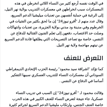
في الوقت نفسه أرجع كثير من النساء اللائي انخرطن في هذه
المعسكرات سبب انخراطهن في معسكرات التدريب بولاية نهر النيل،
إلى الرغبة في حماية أنفسهن من تعديات ميليشيا الدعم السريع،
وقال عدد منهم لـ “أفرو نيوز24” إن ما لحق بكثير من الفتيات في
الخرطوم وفي مدينة ود مدني بولاية الجزيرة، من تعديات وانتهاكات
وصلت حد الاغتصاب، دفعهن إلى تعلم الفنون القتالية للدفاع عن
النفس، خاصة مع تصاعد التصريحات التي يطلقها قادة الدعم السريع
عن نيتهم مهاجمة ولاية نهر النيل.
التعرض للعنف
كما تؤكد “اشراقة سيد محمود” رئيسة الحزب الإتحادي الديمقراطي
السوداني أن معسكرات النساء للتدريب العسكري سببها التفكير
أساسا في الدفاع عن النفس .
وقالت محمود لـ ” أفرو نيوز24″ إن السبب في تدريب النساء
عسكريا، جاء نتيجة لتعرض النساء للعنف الكبير في هذه الحرب
خاصة العنف الجنس، وارتكاب مليشيا الدعم السريع لجرائم كثيرة