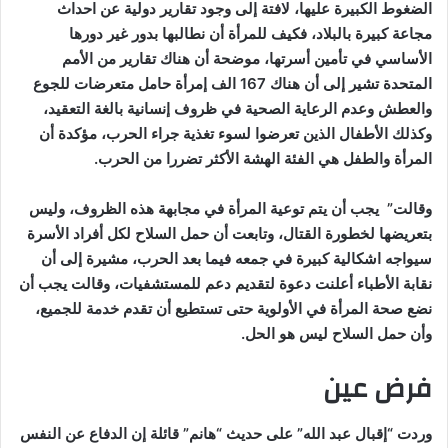
الضغوط الكبيرة عليها، لافتة إلى وجود تقارير دولية عن احداث
مجاعة كبيرة بالبلاد، فكيف للمرأة أن نطالبها بدور غير دورها
الأساسي في تأمين أسرتها، موضحة أن هناك تقارير من الأمم
المتحدة تشير إلى أن هناك 167 الف إمرأة حامل متعرضات للجوع
والعطش وعدم الرعاية الصحية في ظروف إنسانية بالغة التعقيد،
وكذلك الأطفال الذين تعرضوا لسوء تغذية جراء الحرب، مؤكدة أن
المرأة والطفل هي الفئة الهشة الأكثر تضررا من الحرب.
وقالت” يجب أن يتم توعية المرأة في مجابهة هذه الظروف، وليس
بتعريضها لخطورة القتال، وتابعت أن حمل السلاح لكل أفراد الأسرة
سيواجه اشكالية كبيرة في جمعه فيما بعد الحرب، مشيرة إلى أن
نقابة الأطباء أعلنت دعوة لتقديم دعم للمستشفيات، وقالت يجب أن
نضع صحة المرأة في الأولوية حتى تستطيع أن تقدم خدمة للجميع،
وأن حمل السلاح ليس هو الحل.
فرض عين
وردت “إقبال عبد الله” على حديث “هانم” قائلة إن الدفاع عن النفس