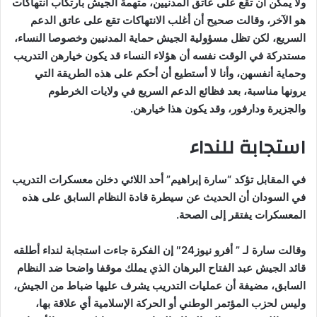
ولا يمكن أن تقع على عاتق المدنيين، متهمة الجيش بارتكاب انتهاكات
هو الآخر، وقالت صحيح أن أغلب الانتهاكات تقع على عاتق الدعم
السريع، لكن تظل مسؤولية الجيش حماية المدنيين وخصوصا النساء،
مستدركة في الوقت نفسه أن هؤلاء النساء قد يكون خيارهن التدريب
وحماية أنفسهن، وأنا لا أستطيع أن أحكم على هذه الطريقة التي
يرونها مناسبة، بعد فظائع الدعم السريع في ولايات الخرطوم
والجزيرة ودارفور، وقد يكون هذا خيارهن.
استجابة للنداء
في المقابل تؤكد “سارة إبراهيم” أحد اللائي دخلن معسكرات التدريب
في السودان أن الحديث عن سيطرة قادة النظام السابق على هذه
المعسكرات يفتقر إلى الصحة.
وقالت سارة لـ ” أفرو نيوز24″ إن الفكرة جاءت استجابة لنداء أطلقه
قائد الجيش عبد الفتاح البرهان الذي يملك موقفا واضحا ضد النظام
السابق، مضيفة أن عمليات التدريب يشرف عليها ضباط من الجيش،
وليس لحزب المؤتمر الوطني أو الحركة الإسلامية أي علاقة بها،