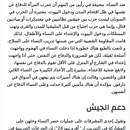
ضد النساء، مضيفة في رأيى من المهم أن تتدرب المرأة للدفاع عن
نفسها في ظل اقتحام المدن ودخول البيوت، معتبرة أن الحرب في
السودان ليست حرب بين جيشين نظاميين في معسكرات أو مياديين
قتال، وإنما هي حرب اجتياح من قبل المليشيا للمدن والقرى ونهب
الممتلكات ودخول البيوت والإعتداء على النساء والأطفال، لذلك
قامت المقاومة الشعبية التي من ضمنها تدريب النساء على السلاح،
و تابعت بالطبع هناك خطورة اذا دخلت النساء في الهجوم وواجهت
أسلحة ثقيلة، لكن هو للضرورة والدفاع عن النفس، حتى اذا واجهت
إعتداء في الشارع أو المنزل على الأقل تقوم بالدفاع عن نفسها،
ولاتقع ضحية للاعتداء، مشيرة إلى الأعداد الكبيرة من النساء اللائي
قتلن واغتصبن، وقالت إن هناك أسيرات يتم بيعهن في أسواق في
دارفور، مؤكدة أن هناك مآسي كثيرة حدثت وعلى النساء الدفاع عن
أنفسهن.
دعم الجيش
وتقول إحدى المشرفات على عمليات حصر النساء وحثهن على
المشاركة في التدريب لـ ” أفرو نيوز24″، إن الجرعات التدريبية في