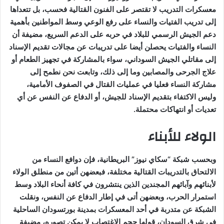
معسكرات التدريب لا تقتصر على الفنون القتالية فحسب، بل تتعداها
إلى تدريب الفتيات والنساء على رفع الوعي وسط المواطنين بأهمية
دعم الجيش الرسمي للبلاد في حربه على الدعم السريع، مضيفة أن
النساء والفتيات يحصلن أيضا على تدريبات عن مجالات تقديم الإسناد
إلى مقاتلي الجيش السوداني، سواء بالمشاركة في تجهيز الطعام أو
علاج الجرحى والمصابين وما إلى ذلك، وتابعت نحن نطمح إلى
مشاركة النساء فعليا في عمليات القتال في الصفوف الأمامية،
وليس الاكتفاء بتقديم الإسناد للجيش، أو الدفاع عن النفس عن أي
تعديات أو انتهاكات محتملة.
الولاء للأبناء
وبحسب شبكة “سكاي نيوز” البريطانية، فإن دوافع النساء من
الالتحاق بالتدريبات القتالية مختلفة، فبعضهن أتين من منطلق الولاء
لأبنائهم وآبائهم المجندين الذين ينتشرون في كافة أنحاء البلاد وسط
استمرار الحرب، وبعضهن أتى في إطار الدفاع عن النفس، ونقلت
الشبكة عن متدربة في أحد المعسكرات بمدينة بورتسودان الساحلية
في شرق السودان، قولها حجم الاغتصاب لا يمكن تصوره، مضيفة