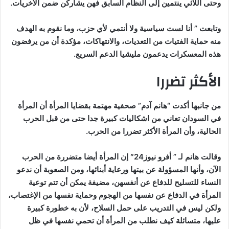
وحتى اللائي ينتمين إلى النظام السابق فهن يشاركن ضمن الأخريات.
وتابعت ” أنا لست سياسية ولا أنتمي لأي حزب، وما نقوم به الهدف
منه حماية الفتيات من التعديات، والانتهاكات، مؤكدة أن من يرفضون
هذه المعسكرات يدعمون مليشيا الدعم السريع.
الأكثر تضررا
من جانبها أكدت “هانم آدم” صحفية مهتمة بقضايا المرأة أن المرأة
في السودان تعاني من اشكاليات كبيرة جدا حتى من قبل الحرب
الحالية، وأن المرأة الأكثر تضررا من الحرب.
وقالت هانم لـ ” أفرو نيوز24″ إن المرأة أيضا متضررة من الحرب
الآن، وأنها المسؤولة عن بيتها ورعاية أبنائها، ومن الصعوبة أن ندعو
النساء للتسليح للدفاع عن أنفسهن، مضيفة يمكن أن تتم توعية
المرأة في الدفاع عن نفسها من الهجوم وحماية نفسها من الإغتصاب،
ولكن ليس في التدريب على حمل السلاح، لأن به خطورة كبيرة
عليها، متسائلة كيف نطلب من المرأة أن تحمي نفسها في ظل