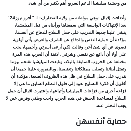
من وحشية ميليشيا الدعم السريع أهم بكثير من أي شئ.
وأضافت إقبال -وهي مواطنة من ولاية القضارف- لـ ” أفرو نيوز24″
بعد الإنتهاكات الواسعة التي سمعناها ورأيناه من قبل الميليشيا،
ينبغي علينا جميعا التدريب على حمل السلاح للدفاع عن أنفسنا،
مؤكدة أن حماية النفس والدفاع عن الشرف والعرض يأتي أولوية
قصوى عن أي شئ آخر، وقالت لكي أرعى أسرتي وأحميها، يجب
علي أولا أن أدافع عن نفسي وشرفي، لافتة أن الحرب هذه المرة
مختلفة عن الحروب السابقة بالبلاد، وتابعت الميليشيا تقتحم بيوتنا
وتقتل أبنائنا وتسلب ممتلكاتنا وتغتصبنا، وبالضرورة علينا جميعا أن
نتدرب على حمل السلاح في ظل هذه الظروف الصعبة، مؤكدة أن
أقاويل أن فكرة التسليح تعود إلى فلول النظام السابق ما هي إلا
فزاعة أخرى من فزاعات الميليشيا وأتباعها، واعتبرت اقبال أن حمل
السلاح لمساعدة الجيش في هذه الحرب واجب وطني وفرض عين لا
يجب التخلي عنه.
حماية أنفسهن