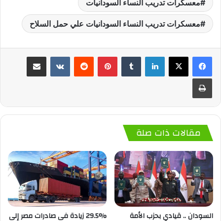
معسكرات تدريب النساء السودانيات
معسكرات تدريب النساء السودانيات علي حمل السلاح
لينكدإن
‏Tumblr
بينتيريست
‏Reddit
‏VKontakte
مشاركة عبر البريد
طباعة
مقالات ذات صلة
السودان .. قيادي بحزب الأمة
29.5% زيادة فى صادرات مصر إلى