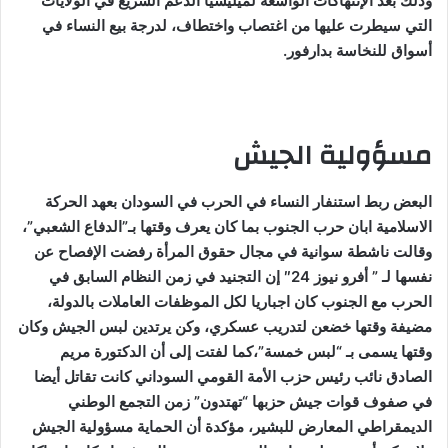
وذلك بعد الإنتهاكات الواسعة لميليشيا الدعم السريع في الولايات
التي سيطرت عليها من اغتصاب واختطاف، لدرجة بيع النساء في
أسواق للنخاسة بدارفور.
مسؤولية الجيش
البعض ربط استنفار النساء في الحرب في السودان بعهد الحركة
الاسلامية ابان حرب الجنوب بما كان يعرف وقتها بـ”الدفاع الشعبي”،
وقالت ناشطة سوانية في مجال حقوق المرأة رفضت الإفصاح عن
نفسها لـ ” أفرو نيوز 24″ إن التجنيد في زمن النظام السابق في
الحرب مع الجنوب كان اجباريا لكل الموظفات العاملات بالدولة،
مضيفة وقتها خضعن لتدريب عسكري، وكن يرتدين لبس الجيش وكان
وقتها يسمى بـ “لبس خمسة”،كما لفتت إلى أن الدكتورة مريم
الصادق نائب رئيس حزب الأمة القومي السوداني كانت تقاتل أيضا
في صفوف قوات جيش حزبها “تهتدون” زمن التجمع الوطني
الديمقراطي المعارض للبشير، مؤكدة أن الحماية مسؤولية الجيش