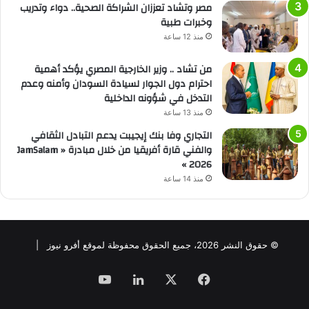
مصر وتشاد تعززان الشراكة الصحية.. دواء وتدريب
وخبرات طبية
منذ 12 ساعة
من تشاد .. وزير الخارجية المصري يؤكد أهمية
احترام دول الجوار لسيادة السودان وأمنه وعدم
التدخل في شؤونه الداخلية
منذ 13 ساعة
التجاري وفا بنك إيجيبت يدعم التبادل الثقافي
والفني قارة أفريقيا من خلال مبادرة « JamSalam
2026 »
منذ 14 ساعة
© حقوق النشر 2026، جميع الحقوق محفوظة لموقع أفرو نيوز |
فيسبوك
‫X
لينكدإن
‫YouTube