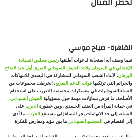
لخطر القتال
القاهرة- صباح موسي
فيما وصف أنه استجابة لدعوات أطلقها
رئيس مجلس السيادة
الإنتقالي في السودان وقائد الجيش السوداني الفريق أول عبد الفتاح
البرهان
، لأبناء الشعب السوداني للمشاركة في التصدي للانتهاكات
والجرائم التي ترتكبها
قوات الدعم السريع
، انخرطت مجموعات من
النساء السودانيات في معسكرات مخصصة للتدريب على استخدام
الأسلحة، ما فرض تساؤلات مهمة حول مسؤولية
الجيش السوداني
في حماية المرأة من العنف الجسدي، ومن خطورة
الحرب
على
النساء، إلى حد الاتهامات بجر النساء إلى مستنقع
الحرب
، ما أدى
إلى انقسام في
المجتمع السوداني
ما بين مؤيد ومعارض للفكرة.
وبالرغم من عدم وجود إعلان رسمي من القوات المسلحة السودانية