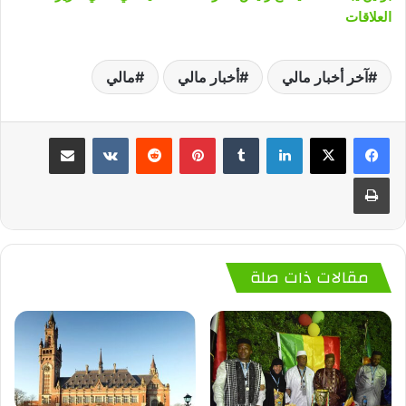
العلاقات
آخر أخبار مالي
أخبار مالي
مالي
لينكدإن
‏Tumblr
بينتيريست
‏Reddit
‏VKontakte
مشاركة عبر البريد
طباعة
مقالات ذات صلة