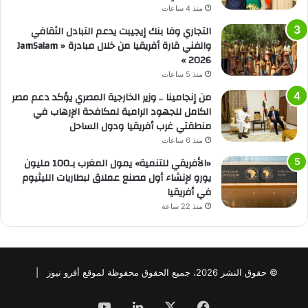
منذ 4 ساعات
التجاري وفا بنك إيجيبت يدعم التبادل الثقافي
والفني قارة أفريقيا من خلال مبادرة « JamSalam
2026 »
منذ 5 ساعات
من إنجامينا .. وزير الخارجية المصري يؤكد دعم مصر
الكامل للجهود الرامية لمكافحة الإرهاب في
منطقتي غرب أفريقيا ودول الساحل
منذ 6 ساعات
«الأفريقي للتنمية» يمول المغرب بـ100 مليون
يورو لإنشاء أول مصنع عملاق لبطاريات الليثيوم
في أفريقيا
منذ 22 ساعة
© حقوق النشر 2026، جميع الحقوق محفوظة لموقع أفرو نيوز |
فيسبوك
‫X
لينكدإن
‫YouTube