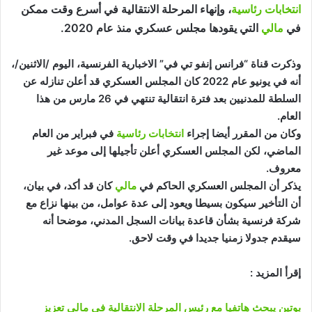
انتخابات رئاسية
، وإنهاء المرحلة الانتقالية في أسرع وقت ممكن
في
مالي
التي يقودها مجلس عسكري منذ عام 2020.
وذكرت قناة “فرانس إنفو تي في” الاخبارية الفرنسية، اليوم /الاثنين/،
أنه في يونيو عام 2022 كان المجلس العسكري قد أعلن تنازله عن
السلطة للمدنيين بعد فترة انتقالية تنتهي في 26 مارس من هذا
العام.
وكان من المقرر أيضا إجراء
انتخابات رئاسية
في فبراير من العام
الماضي، لكن المجلس العسكري أعلن تأجيلها إلى موعد غير
معروف.
يذكر أن المجلس العسكري الحاكم في
مالي
كان قد أكد، في بيان،
أن التأخير سيكون بسيطا ويعود إلى عدة عوامل، من بينها نزاع مع
شركة فرنسية بشأن قاعدة بيانات السجل المدني، موضحا أنه
سيقدم جدولا زمنيا جديدا في وقت لاحق.
إقرأ المزيد :
بوتين يبحث هاتفيا مع رئيس المرحلة الانتقالية في مالي تعزيز