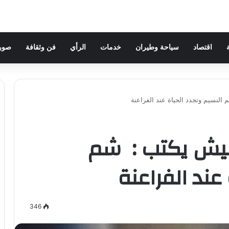
اقتصاد
سياحة وطيران
خدمات
الرأي
فن وثقافة
صور 
النسيم وتجدد الحياة عند الفراعنة
شيش يكتب : شم
عند الفراعنة
346