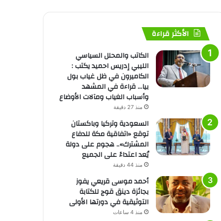
الأكثر قراءة
الكاتب والمحلل السياسي
الليبي إدريس احميد يكتب :
الكاميرون في ظل غياب بول
بيا… قراءة في المشهد
وأسباب الغياب ومآلات الأوضاع
منذ 27 دقيقة
السعودية وتركيا وباكستان
توقع «اتفاقية مكة للدفاع
المشترك».. هجوم على دولة
يُعد اعتداءً على الجميع
منذ 44 دقيقة
أحمد موسى قريعي يفوز
بجائزة دينق قوج للكتابة
التوثيقية في دورتها الأولى
منذ 4 ساعات