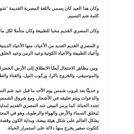
وكان هذا العيد كان يسمى باللغة المصرية القديمة “شو
كلمة شم النسيم.
وكان المصري القديم محبا للطبيعة وكان متأملا لكل ما 
و للمصري القديم العديد من الأعياد، منها الأعياد الديني
وأعياد الطبيعة والأعياد الكونية وعيد الزمن وعيد الخلق 
ومن مظاهر الاحتفال أيضًا الانطلاق إلى الأرض الخضر
والموسيقى، والخروج باكرا، وركوب النيل، والغناء والط
و حديثًا بعد غروب شمس يوم الأحد ما قبل عيد شم النس
والدعوات ويتم تعليقه في الأشجار، ومع شروق الشمس 
تجدد الحياة، كما يرمز البيض عند المصري القديم لبداي
ليخلق السماء والأرض والهواء والرطوبة، وهو في المعت
يشكل العالم على شكل هيئة بيضة، وبداية الكون وقصة خ
كتكوت صغير يخرج منها دلالة على استمرار الحياة.