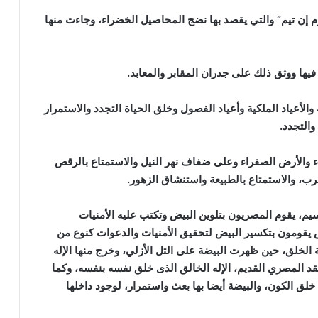
م إن تيم” والتي يقصد بها نضج المحاصيل الخضراء، وجاءت منها
فيها ووثق ذلك على جدران المقابر والمعابد.
ة والأعياد الملكية وأعياد الفصول وخلق الحياة التجدد والاستمرار
والتجدد.
اء والأرض الصفراء وعلى ضفاف نهر النيل والاستمتاع بالرقص
رب، والاستمتاع بالطبيعة واستنشاق الزهور.
يم، يقوم المصريون بتلوين البيض وتكتب عليه الأمنيات
يقومون بتكسير البيض لتحقيق الأمنيات والدعوات كنوع من
ة الخلق، حين ظهرت البيضة على التل الأزلي، وخرج منها الإله
قد المصري القديم، الإله الخالق الذى خلق نفسه بنفسه، وكما
لق الكون، والبيضة أيضا بها بعث واستمرار، لوجود داخلها