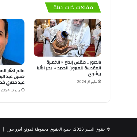
مقالات ذات صلة
بالصور .. طقس إيداع « الخميرة
المقدسة للميرون الجديد » بدير الأنبا
عالم الآثار ال
بيشوي
حسين عبد البص
عيد مصري قدي
مايو 6, 2024
مايو 6, 2024
© حقوق النشر 2026، جميع الحقوق محفوظة لموقع أفرو نيوز |