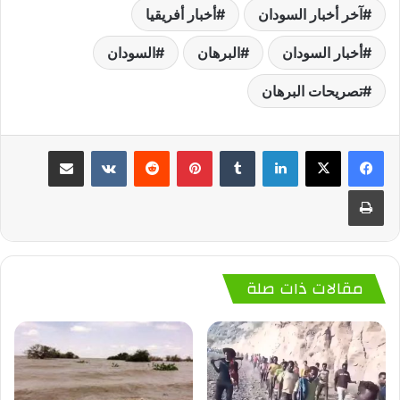
آخر أخبار السودان
أخبار أفريقيا
أخبار السودان
البرهان
السودان
تصريحات البرهان
لينكدإن
‏Tumblr
بينتيريست
‏Reddit
‏VKontakte
مشاركة عبر البريد
طباعة
مقالات ذات صلة