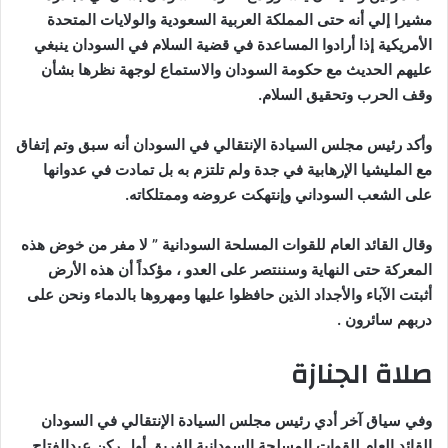
مشيرا إلي أنه حتى المملكة العربية السعودية والولايات المتحدة
الأمريكية إذا أرادوا المساعدة في قضية السلام في السودان ينبغي
عليهم الحديث مع حكومة السودان والاستماع لوجهة نظرها بشأن
وقف الحرب وتحقيق السلام.
وأكد رئيس مجلس السيادة الإنتقالي في السودان أنه سبق وتم إتفاق
مع المليشيا الإرهابية في جدة ولم تلتزم به بل تمادت في عدوانها
على الشعب السوداني وإنتهكت عروضه وممتلكاته.
وقال القائد العام للقوات المسلحة السودانية ” لا مفر من خوض هذه
المعركة حتى النهاية وسننتصر على العدو ، مؤكداً أن هذه الأرض
أثبتت الآباء والأجداد الذين حافظوا عليها ومهروها بالدماء ونحن على
دربهم سائرون .
صلاة الجنازة
وفي سياق آخر أدي رئيس مجلس السيادة الإنتقالي في السودان
القائد العام للقوات المسلحة السودانية الفريق أول ركن عبدالفتاح