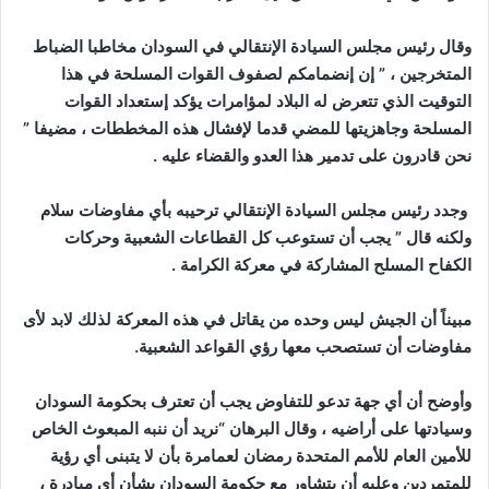
وقال رئيس مجلس السيادة الإنتقالي في السودان مخاطبا الضباط
المتخرجين ، ” إن إنضمامكم لصفوف القوات المسلحة في هذا
التوقيت الذي تتعرض له البلاد لمؤامرات يؤكد إستعداد القوات
المسلحة وجاهزيتها للمضي قدما لإفشال هذه المخططات ، مضيفا ”
نحن قادرون على تدمير هذا العدو والقضاء عليه .
وجدد رئيس مجلس السيادة الإنتقالي ترحيبه بأي مفاوضات سلام
ولكنه قال ” يجب أن تستوعب كل القطاعات الشعبية وحركات
الكفاح المسلح المشاركة في معركة الكرامة .
مبيناً أن الجيش ليس وحده من يقاتل في هذه المعركة لذلك لابد لأى
مفاوضات أن تستصحب معها رؤي القواعد الشعبية.
وأوضح أن أي جهة تدعو للتفاوض يجب أن تعترف بحكومة السودان
وسيادتها على أراضيه ، وقال البرهان “نريد أن ننبه المبعوث الخاص
للأمين العام للأمم المتحدة رمضان لعمامرة بأن لا يتبنى أي رؤية
للمتمردين وعليه أن يتشاور مع حكومة السودان بشأن أي مبادرة ،