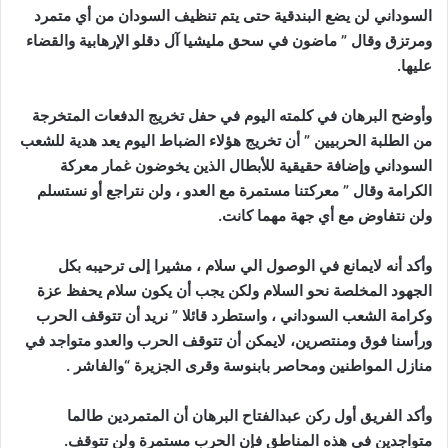
السوداني لن يضع البندقية حتى يتم تنظيف السودان من أي متمرد
ومرتزق وقال ” ماضون في سحق مليشيا آل دقلو الإرهابية والقضاء
عليها.
وأوضح البرهان في كلمته اليوم في حفل تخريج الدفعات المتخرجة
من الطلبة الحربيين ” أن تخريج هؤلاء الضباط اليوم يعد هدية للشعب
السوداني وإضافة حقيقية للأبطال الذين يخوضون غمار معركة
الكرامة وقال ” معركتنا مستمرة مع العدو ، ولن نتراجع أو نستسلم
ولن نتفاوض مع أي جهة مهما كانت.
وأكد أنه لايمانع في الوصول الي سلام ، مشيرا إلى ترحيبه بكل
الجهود المخلصة نحو السلام ولكن يجب أن يكون سلام يحفظ عزة
وكرامة الشعب السوداني ، واستطرد قائلا ” نريد أن تتوقف الحرب
ورأسنا فوق ومنتصرين، لايمكن أن تتوقف الحرب والعدو متواجد في
منازل المواطنين ومحاصر بابنوسة وقرى الجزيرة “والفاشر .
وأكد الفريق أول ركن عبدالفتاح البرهان أن المتمردين طالما
متواجدين في هذه المناطق فإن الحرب مستمرة ولن تتوقف.