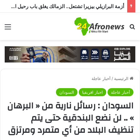
أزمة البرازيلي بيزيرا تشتعل.. الزمالك يغلق باب رحيل اللاعب ويؤكد : « لن ندخل في مفاوضات بشأن أي عروض »
بحث عن
الق
الرئيسية
/
أخبار عاجلة
أخبار عاجلة
اخبار افريقيا
السودان
السودان : رسائل نارية من « البرهان
» .. لن نضع البندقية حتى يتم
تنظيف البلاد من أي متمرد ومرتزق