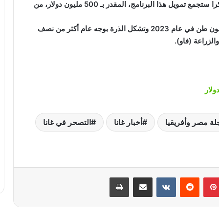
نقص الحبوب التي تلوح في الأفق، مضيفة أن حكومة أكرا ستجمع تمويل هذا البرنامج، المقدر بـ 500 مليون دولار، من
جدير بالذكر أن إنتاج الحبوب في غانا وصل إلى 5.8 مليون طن في عام 2023 وتشكل الذرة بوجه عام أكثر من نصف
الزراعة (فاو).
لة مصر وأفريقيا
أخبار غانا
التصحر في غانا
بينتيريست
‏Reddit
‏VKontakte
مشاركة عبر البريد
طباعة