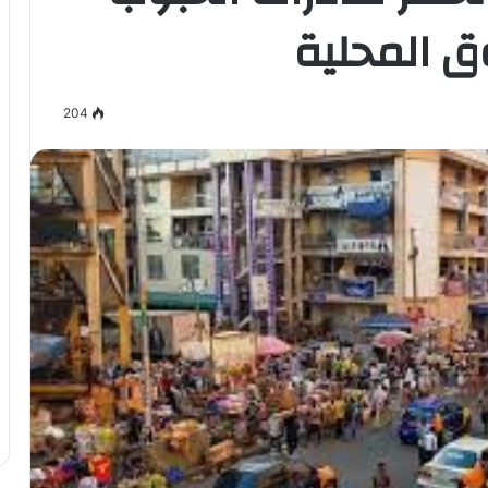
وق المحلية
204