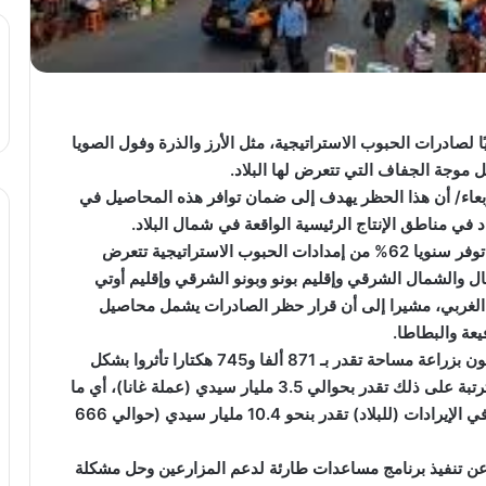
ريًا لصادرات الحبوب الاستراتيجية، مثل الأرز والذرة وفول الصويا
 موجة الجفاف التي تتعرض لها البلاد.
ربعاء/ أن هذا الحظر يهدف إلى ضمان توافر هذه المحاصيل في
ي مناطق الإنتاج الرئيسية الواقعة في شمال البلاد.
ووفقا لوزارة الزراعة في غانا، فإن 8 مناطق في البلاد توفر سنويا 62% من إمدادات الحبوب الاستراتيجية تتعرض
 والشمال الشرقي وإقليم بونو وبونو الشرقي وإقليم أوتي
عليا الغربي، مشيرا إلى أن قرار حظر الصادرات يشمل محاصيل
يعة والبطاطا.
وقال الوزير أكيامبونج إن “435 ألفا و872 مزارعا يقومون بزراعة مساحة تقدر بـ 871 ألفا و745 هكتارا تأثروا بشكل
مباشر بالجفاف”، لافتا إلى أن خسائر الاستثمارات المترتبة على ذلك تقدر بحوالي 3.5 مليار سيدي (عملة غانا)، أي ما
يوازي 224 مليون دولار، وعليه فإن الخسائر المحتملة في الإيرادات (للبلاد) تقدر بنحو 10.4 مليار سيدي (حوالي 666
 عن تنفيذ برنامج مساعدات طارئة لدعم المزارعين وحل مشكلة