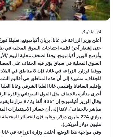
أكرا /أ ش أ/
أعلن وزير الزراعة في غانا، بريان أكيامبونج، تعليقًا فو
حتى إشعار آخر؛ لتلبية احتياجات السوق المحلية في ظل
وأوضح الوزير أكيامبونج، وفقا لصحف محلية اليوم /الأ
السوق المحلية في سياق يؤثر فيه الجفاف على الحصاد ف
للجفاف، مشيرة إلى أن هذه المناطق هي أقاليم الشمال
وإقليم السافانا وإقليمي غانا العليا الشرقي وغانا ال
أخرى متأثرة بالجفاف مثل الفول السوداني والذرة الرف
مليون دولار أمريكي).
وفي مواجهة هذا الوضع، أعلنت وزارة الزراعة في غانا