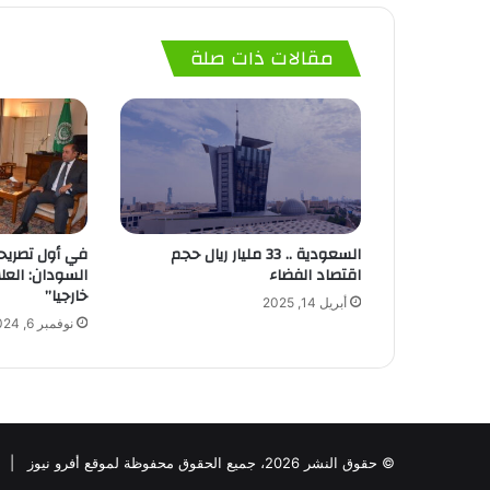
مقالات ذات صلة
السعودية .. 33 مليار ريال حجم
في أول تصريحات
اقتصاد الفضاء
السودان: العل
خارجيا”
أبريل 14, 2025
نوفمبر 6, 2024
© حقوق النشر 2026، جميع الحقوق محفوظة لموقع أفرو نيوز |