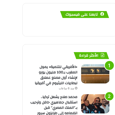
تابعنا على فيسبوك
الأكثر قراءة
«الأفريقي للتنمية» يمول
المغرب بـ100 مليون يورو
لإنشاء أول مصنع عملاق
لبطاريات الليثيوم في أفريقيا
منذ 6 ساعات
محمد صلاح يشعل تركيا..
استقبال جماهيري حافل وترحيب
بـ”الملك المصري” قبل
انضمامه إلى طرابزون سبور