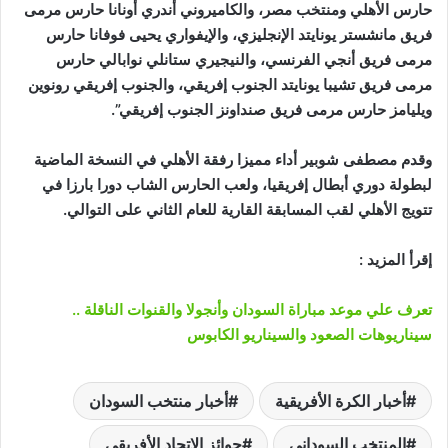
حارس الأهلي ومنتخب مصر، والكاميروني أندري أونانا حارس مرمى
فريق مانشستر يونايتد الإنجليزي، والإيفواري يحيى فوفانا حارس
مرمى فريق أنجي الفرنسي، والنيجيري ستانلي نوابالي حارس
مرمى فريق تشيبا يونايتد الجنوب إفريقي، والجنوب إفريقي رونوين
ويليامز حارس مرمى فريق صنداونز الجنوب إفريقي”.
وقدم مصطفى شوبير أداء مميزا رفقة الأهلي في النسخة الماضية
لبطولة دوري أبطال إفريقيا، ولعب الحارس الشاب دورا بارزا في
تتويج الأهلي لقب المسابقة القارية للعام الثاني على التوالي.
إقرأ المزيد :
تعرف علي موعد مباراة السودان وأنجولا والقنوات الناقلة ..
سيناريوهات الصعود والسيناريو الكابوس
أخبار الكرة الأفريقية
أخبار منتخب السودان
المنتخب السوداني
جوائز الاتحاد الأفريقي