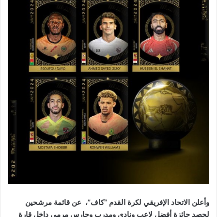
وأعلن الاتحاد الإفريقي لكرة القدم “كاف”، عن قائمة مرشحين
لحصد جائزة أفضل لاعب ونادي ومدرب وحارس مرمي داخل قارة