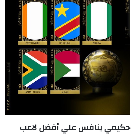
حكيمي ينافس علي أفضل لاعب