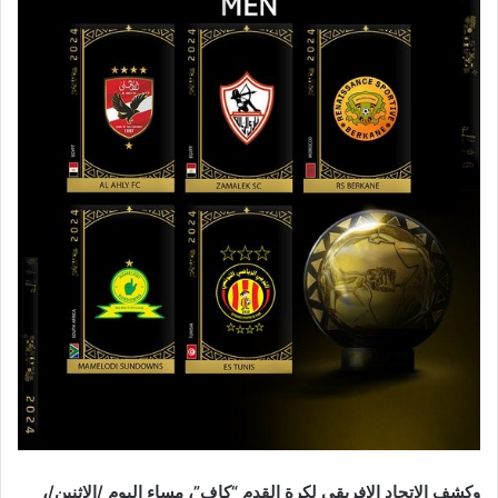
وكشف الاتحاد الإفريقي لكرة القدم “كاف”، مساء اليوم /الإثنين/،