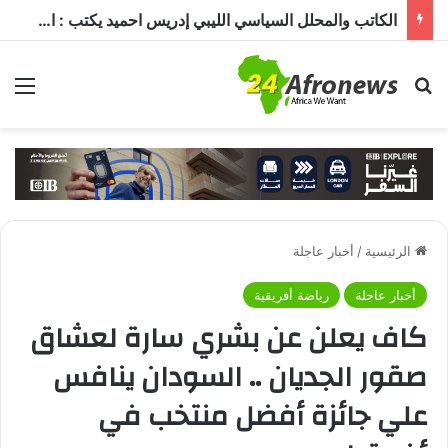
السعودية وتركيا وباكستان توقع «اتفاقية مكة للدفاع المشترك».. هجوم على دولة يُعد اعتداءً على الجميع
بحث عن
الق
الرئيسية
/
أخبار عاجلة
أخبار عاجلة
رياضة أفريقية
كاف يعلن عن بشري سارة لعشاق
صقور الجديان .. السودان ينافس
علي جائزة أفضل منتخب في