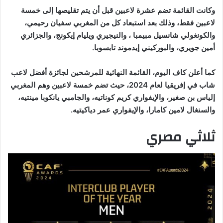
وكانت القائمة تضم عشرة لاعبين قبل أن يتم تقليصها إلى خمسة
لاعبين فقط، وذلك بعد استبعاد كل من المغربي سفيان رحيمي،
والكونغولي شانسيل مبيمبا ، والنيجيري ويليام إيكونج، والجزائري
أمين جويري، والبوركيني إيدموند تابسوبا.
كما أعلن كاف اليوم، القائمة النهائية للمرشحين لجائزة أفضل لاعب
شاب في إفريقيا لعام 2024، حيث تضم خمسة لاعبين وهم المغربي
إلياس بن صغير، والإيفواري كريم كوناتيه، والجامبي يانكوبا مينتيه،
والسنغال لامين كامارا، والإيفواري عمر دياكيتيه.
ثلاثي مصري