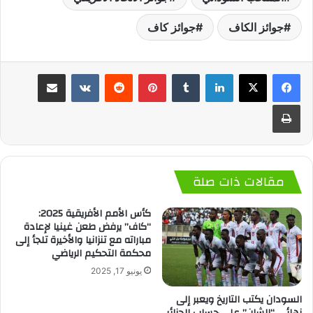
جوائز الكاف
جوائز كاف
لينكدإن
‏Tumblr
بينتيريست
‏Reddit
‏VKontakte
مشاركة عبر البريد
طباعة
مقالات ذات صلة
كأس الأمم الأفريقية 2025:
“كاف” يرفض طعن غينيا لإعادة
مباراته مع تنزانيا والأخيرة تلجأ إلى
محكمة التحكيم الرياضي
يونيو 17, 2025
السودان يكتب التاريخ ويعبر إلى