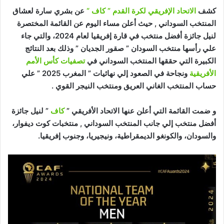
كشف
الاتحاد الإفريقي لكرة القدم ” كاف “
عن بشري سارة لعشاق
المنتخب السوداني , حيث أعلن مساء اليوم عن القائمة المختصرة
لنيل جائزة أفضل منتخب في قارة إفريقيا لعام 2024، والتي جاء
علي رأسها منتخب السودان ” صقور الجديان ” وذلك بعد النتائج
الكبيرة التي حققها المنتخب السوداني في
تصفيات كأس الأمم
الأفريقية
ونجاحة في الصعود إلي نهائيات ” المغرب 2025 ” علي
حساب المنتخب الغاني العريق ومنتخب النيجر القوي .
و ضمت القائمة التي أعلن عنها الاتحاد الأفريقي ”
كاف
” لنيل جائزة
أفضل منتخب إلي جانب المنتخب السوداني , منتخبات كوت ديفوار،
والسودان، والكونغو الديمقراطية، ونيجيريا، وجنوب إفريقيا.