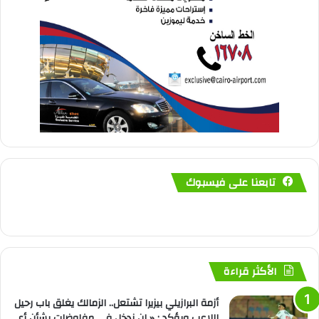
تابعنا على فيسبوك
الأكثر قراءة
أزمة البرازيلي بيزيرا تشتعل.. الزمالك يغلق باب رحيل
اللاعب ويؤكد : « لن ندخل في مفاوضات بشأن أي