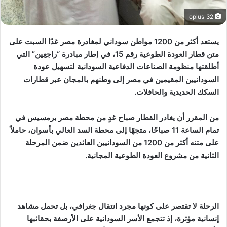
oplus_32
يستعد أكثر من 1200 مواطن سوداني لمغادرة مصر غدًا السبت على
متن قطار العودة الطوعية رقم 15، في إطار مبادرة “راجعِين” التي
أطلقتها منظومة الصناعات الدفاعية السودانية لتسهيل عودة
السودانيين المقيمين في مصر إلى وطنهم بالمجان عبر قطارات
السكك الحديدية والحافلات.
من المقرر أن يغادر القطار صباح غدٍ من محطة مصر برمسيس في
تمام الساعة 11 صباحًا، متجهًا إلى محطة السد العالي بأسوان، حاملاً
على متنه أكثر من 1200 من السودانيين العائدين ضمن المرحلة
الثانية من مشروع العودة الطوعية المجانية.
الرحلة لا تقتصر على كونها مجرد انتقال جغرافي، بل تحمل مشاهد
إنسانية مؤثرة، إذ تتجمع الأسر السودانية على الأرصفة بحقائبها