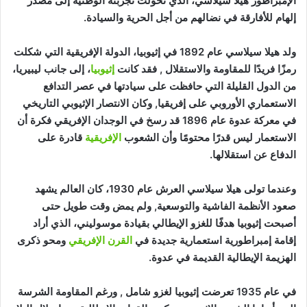
الإمبراطور هيلا سيلاسي، الذي تحولت تجربته الوطنية إلى مصدر
إلهام للأفارقة في نضالهم من أجل الحرية والسيادة.
ولد هيلا سيلاسي عام 1892 في إثيوبيا، الدولة الإفريقية التي شكلت
رمزًا فريدًا للمقاومة والاستقلال , فقد كانت
إثيوبيا
، إلى جانب ليبيريا،
من الدول القليلة التي حافظت على سيادتها في عصر التدافع
الاستعماري الأوروبي على إفريقيا, وكان الانتصار الإثيوبي التاريخي
في معركة عدوة عام 1896 قد رسخ في الوجدان الإفريقي فكرة أن
الاستعمار ليس قدرًا محتومًا وأن الشعوب
الإفريقية
قادرة على
الدفاع عن استقلالها.
وعندما تولى هيلا سيلاسي العرش عام 1930، كان العالم يشهد
صعود الأنظمة الفاشية والتوسعية, ولم يمض وقت طويل حتى
أصبحت إثيوبيا هدفًا للغزو الإيطالي بقيادة موسوليني، الذي أراد
إقامة إمبراطورية استعمارية جديدة في
القرن الإفريقي
ومحو ذكرى
الهزيمة الإيطالية القديمة في عدوة.
في عام 1935 تعرضت إثيوبيا لغزو شامل , ورغم المقاومة الشرسة