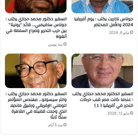
جوناس نازاريت يكتب : يوم أفريقيا
السفير دكتور محمد حجازي يكتب :
2024 والأمل المحتضر
جوناس سافيمبي… قائد “يونيتا”
بين حرب التحرير وصراع السلطة في
مايو 6, 2024
أنغولا
منذ يومين
السفير الدكتور محمد حجازي يكتب
السفير دكتور محمد حجازي يكتب :
: عندما كانت مصر قلب حركات
والتر سيسولو… مهندس المؤتمر
التحرر في أفريقيا ( 1 )
الوطني الإفريقي ورفيق مانديلا
الذي وجدت قضيته في القاهرة
مايو 12, 2026
سندًا ثابتًا
منذ 5 أيام