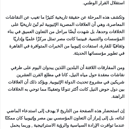
استقلال القرار الوطني.
وتكشف هذه المرحلة عن حقيقة تاريخية كثيرًا ما تغيب عن النقاشات
المعاصرة، وهي أن العلاقات المصرية الإثيوبية لم تُبنَ تاريخيًا على
الخلافات وحدها، بل شهدت أيضًا مراحل من التعاون العميق في بناء
المؤسسات والتنمية. فبينما كانت مصر تمثل مركزًا علميًا وإداريًا
وثقافيًا للقارة، استفادت إثيوبيا من الخبرات المتوافرة في القاهرة
في تطوير مؤسساتها الحديثة.
ومن المفارقات اللافتة أن البلدين اللذين يبدوان اليوم على طرفي
نقاشات معقدة حول مياه النيل، كانا في مطلع القرن العشرين
شريكين في مشروع تحديث الدولة الإثيوبية, ويؤكد ذلك أن العلاقات
بين دول حوض النيل كانت أكثر تنوعًا وتعقيدًا مما توحي به الخلافات
الراهنة.
إن استحضار هذه الصفحة من التاريخ لا يهدف إلى استدعاء الماضي
لذاته، بل إلى إبراز أن التعاون المؤسسي بين مصر وإثيوبيا كان ممكنًا
عندما توافرت الإرادة السياسية والرؤية الاستراتيجية , وربما يحمل