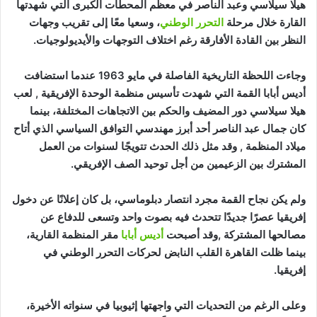
هيلا سيلاسي وعبد الناصر في معظم المحطات الكبرى التي شهدتها
القارة خلال مرحلة
التحرر الوطني
، وسعيا معًا إلى تقريب وجهات
النظر بين القادة الأفارقة رغم اختلاف التوجهات والأيديولوجيات.
وجاءت اللحظة التاريخية الفاصلة في مايو 1963 عندما استضافت
أديس أبابا القمة التي شهدت تأسيس منظمة الوحدة الإفريقية , لعب
هيلا سيلاسي دور المضيف والحكم بين الاتجاهات المختلفة، بينما
كان جمال عبد الناصر أحد أبرز مهندسي التوافق السياسي الذي أتاح
ميلاد المنظمة , وقد مثل ذلك الحدث تتويجًا لسنوات من العمل
المشترك بين الزعيمين من أجل توحيد الصف الإفريقي.
ولم يكن نجاح القمة مجرد انتصار دبلوماسي، بل كان إعلانًا عن دخول
إفريقيا عصرًا جديدًا تتحدث فيه بصوت واحد وتسعى للدفاع عن
مصالحها المشتركة ,وقد أصبحت
أديس أبابا
مقر المنظمة القارية،
بينما ظلت القاهرة القلب النابض لحركات التحرر الوطني في
إفريقيا.
وعلى الرغم من التحديات التي واجهتها إثيوبيا في سنواته الأخيرة،