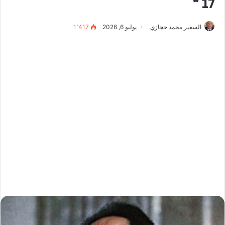
17 “
السفير محمد حجازي
يوليو 6, 2026
1٬417