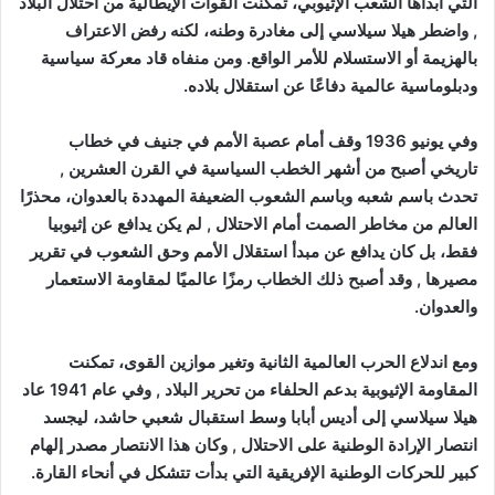
التي أبداها الشعب الإثيوبي، تمكنت القوات الإيطالية من احتلال البلاد
, واضطر هيلا سيلاسي إلى مغادرة وطنه، لكنه رفض الاعتراف
بالهزيمة أو الاستسلام للأمر الواقع. ومن منفاه قاد معركة سياسية
ودبلوماسية عالمية دفاعًا عن استقلال بلاده.
وفي يونيو 1936 وقف أمام عصبة الأمم في جنيف في خطاب
تاريخي أصبح من أشهر الخطب السياسية في القرن العشرين ,
تحدث باسم شعبه وباسم الشعوب الضعيفة المهددة بالعدوان، محذرًا
العالم من مخاطر الصمت أمام الاحتلال , لم يكن يدافع عن إثيوبيا
فقط، بل كان يدافع عن مبدأ استقلال الأمم وحق الشعوب في تقرير
مصيرها , وقد أصبح ذلك الخطاب رمزًا عالميًا لمقاومة الاستعمار
والعدوان.
ومع اندلاع الحرب العالمية الثانية وتغير موازين القوى، تمكنت
المقاومة الإثيوبية بدعم الحلفاء من تحرير البلاد , وفي عام 1941 عاد
هيلا سيلاسي إلى أديس أبابا وسط استقبال شعبي حاشد، ليجسد
انتصار الإرادة الوطنية على الاحتلال , وكان هذا الانتصار مصدر إلهام
كبير للحركات الوطنية الإفريقية التي بدأت تتشكل في أنحاء القارة.