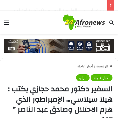
من تشاد .. وزير الخارجية المصري يؤكد أهمية احترام دول الجوار لسيادة السودان وأمنه وعدم التدخل في شؤونه الداخلية
بحث عن
الق
الرئيسية
/
أخبار عاجلة
أخبار عاجلة
الرأي
السفير دكتور محمد حجازي يكتب :
هيلا سيلاسي… الإمبراطور الذي
هزم الاحتلال وصادق عبد الناصر ”