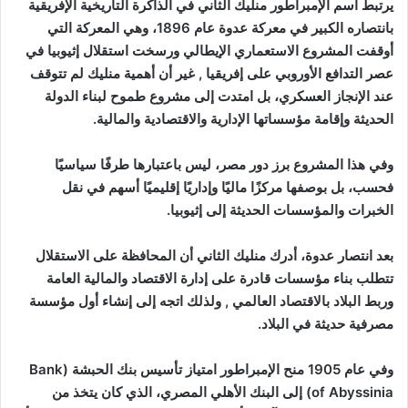
يرتبط اسم الإمبراطور منليك الثاني في الذاكرة التاريخية الإفريقية
بانتصاره الكبير في معركة عدوة عام 1896، وهي المعركة التي
أوقفت المشروع الاستعماري الإيطالي ورسخت استقلال إثيوبيا في
عصر التدافع الأوروبي على إفريقيا , غير أن أهمية منليك لم تتوقف
عند الإنجاز العسكري، بل امتدت إلى مشروع طموح لبناء الدولة
الحديثة وإقامة مؤسساتها الإدارية والاقتصادية والمالية.
وفي هذا المشروع برز دور مصر، ليس باعتبارها طرفًا سياسيًا
فحسب، بل بوصفها مركزًا ماليًا وإداريًا إقليميًا أسهم في نقل
الخبرات والمؤسسات الحديثة إلى إثيوبيا.
بعد انتصار عدوة، أدرك منليك الثاني أن المحافظة على الاستقلال
تتطلب بناء مؤسسات قادرة على إدارة الاقتصاد والمالية العامة
وربط البلاد بالاقتصاد العالمي , ولذلك اتجه إلى إنشاء أول مؤسسة
مصرفية حديثة في البلاد.
وفي عام 1905 منح الإمبراطور امتياز تأسيس بنك الحبشة (Bank
of Abyssinia) إلى البنك الأهلي المصري، الذي كان يتخذ من