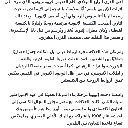
ففي القرن الرابع الميلادي، قام القديس فرومنتيوس، الذي عرف في
التراث الإثيوبي باسم “أبّا سلامة”، بالتوجه إلى الإسكندرية، حيث
رسمه البابا أثناسيوس الرسولي أول أسقف لإثيوبيا , ومنذ ذلك
التاريخ أصبحت الكنيسة الإثيوبية مرتبطة روحيًا وإداريًا بالكنيسة
القبطية، وكان مطران إثيوبيا يُختار ويُرسم من قبل بابا الإسكندرية،
واستمر هذا التقليد حتى منتصف القرن العشرين.
ولم تكن هذه العلاقة مجرد ارتباط ديني، بل شكلت جسرًا حضاريًا
وثقافيًا بين الشعبين. فقد انتقلت عبرها العلوم الدينية واللغة
الليتورجية والتراث الرهباني، كما أصبحت مصر مقصدًا للرهبان
والطلاب الإثيوبيين، في حين ظل الوجود الإثيوبي في القدس يعكس
عمق الروابط الروحية بين الكنيستين.
وعندما دخلت إثيوبيا مرحلة بناء الدولة الحديثة في عهد الإمبراطور
منليك الثاني، كانت العلاقات مع مصر تتجاوز المجال الكنسي إلى
التعاون الاقتصادي والمؤسسي، ومن أبرز مظاهره تأسيس بنك
الحبشة عام 1906 بالشراكة مع البنك الأهلي المصري، بما يعكس
اتساع قاعدة التعاون بين البلدين.