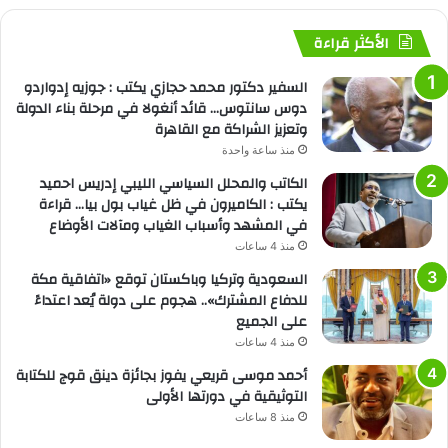
الأكثر قراءة
السفير دكتور محمد حجازي يكتب : جوزيه إدواردو
دوس سانتوس… قائد أنغولا في مرحلة بناء الدولة
وتعزيز الشراكة مع القاهرة
منذ ساعة واحدة
الكاتب والمحلل السياسي الليبي إدريس احميد
يكتب : الكاميرون في ظل غياب بول بيا… قراءة
في المشهد وأسباب الغياب ومآلات الأوضاع
منذ 4 ساعات
السعودية وتركيا وباكستان توقع «اتفاقية مكة
للدفاع المشترك».. هجوم على دولة يُعد اعتداءً
على الجميع
منذ 4 ساعات
أحمد موسى قريعي يفوز بجائزة دينق قوج للكتابة
التوثيقية في دورتها الأولى
منذ 8 ساعات