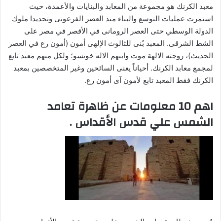
معبد الكرنك هو مجموعة من المعابد والبنايات والأعمدة، حيث
استمرت عمليات التوسع والبناء منذ العصر الفرعونى وتحديدا ملوك
الدولة الوسطي حتى العصر الرومانى في الأقصر في مصر على
الشط الشرقى. المعبد بُنى للثالوث الإلهى أمون (أمون رع في العصر
الحديث)، زوجته الالهة موت وابنهم الاله خونسو؛ ولكل منهم معبد تابع
لمجمع معابد الكرنك. أحياناً يعنى السائحين وغير المتخصصين بمعبد
الكرنك فقط المعبد تابع لأمون آى أمون رع.
اهم 10 معلومات عن ظاهرة تعامد
الشمس علي قدس الأقداس .