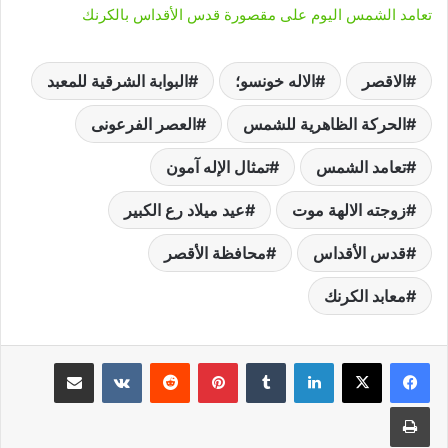
تعامد الشمس اليوم على مقصورة قدس الأقداس بالكرنك
الاقصر
الاله خونسو؛
البوابة الشرقية للمعبد
الحركة الظاهرية للشمس
العصر الفرعونى
تعامد الشمس
تمثال الإله آمون
زوجته الالهة موت
عيد ميلاد رع الكبير
قدس الأقداس
محافظة الأقصر
معابد الكرنك
لينكدإن
‏Tumblr
بينتيريست
‏Reddit
‏VKontakte
مشاركة عبر البريد
طباعة