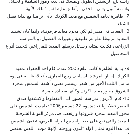
رأسه تاج الريشتين الطويل ويمسك فى يديه رموز السلطة والحياة،
واسمه آمون يعنى “الخفى” وأطلق عليه لقب “ملك الآلهة.
7- ظاهرة تعامد الشمس مع معبد الكرنك، تأتى تزامنا مع بداية فصل
الشتاء.
8- المعابد فى مصر لم تكن مجرد معابد فرعونية، وإنما كان تشييد
المعابد مرتبطا بظواهر طبيعية وتغييرات الفصول، وبالمواسم
الزراعية، فكانت بمثابة رسائل يرسلها المعبد للمزراعين لتحديد أنواع
المحاصيل.
9- بداية الظاهرة كانت عام 2005 عندما قام أحد الخفراء بمعبد
الكرنك بإخبار المرشد السياحى ربيع العمارى بأنه لاحظ أنه فى يوم
ما من الثلث الأخير من شهر ديسمبر تضىء أشعة الشمس بمجرد
الشروق محور معبد الكرنك وكأنها سجادة حمراء.
10- قام الآثريون بدراسة الصور التى التقطوها واكتشفوا صدق
الخفير فعلا، وبالتحديد يوم 22 ديسمبر2005 تعامدت الشمس على
محور المعبد بمجرد شروقها وارتفعت فى مركز البوابة الشرقية
للمعبد والتى تقع على خط واحد مع البوابة الغربي، تضيئ الشمس
فى هذا اليوم تمثال الإله “آمون وزوجته الإلهة موت” اللذين يحتضن