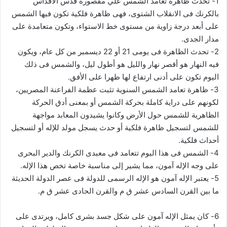
1- تحدث ظاهرة تعامد الشمس علي مقصورة قدس الأقداس
بالكرنك فى الانقلاب الشتوى، فهى ظاهرة فلكية تكون فيها الشمس
على أبعد درجة زاوية من مستوى خط الاستواء، وتكون متعامدة على
مدار الجدى.
2- تحدث الظاهرة فى يومى 21 أو 22 ديسمبر من كل عام، ويكون
فيه النهار هو أقصر نهار والليل هو أطول ليل، والشمس فى ذلك
اليوم تكون على أدنى ارتفاع لها ظهرا على الأفق.
3- ظاهرة تعامد الشمس السنوية تثبت عظمة الفراعنة المصريين،
لكونهم على دراية كاملة بحركة الشمس أو بمعنى أدق الحركة
الظاهرية للشمس حول الأرض وكانوا يشيدون المعابد مواجهة
للشمس لتسجيل ظاهرة فلكية أو حدث يسجل مولد للإله أو لتسجيل
أحداث فلكية.
4- الشمس فى هذا اليوم تتعامد فى معبدى الكرنك والدير البحرى
على وجه الإله آمون، مما يشير إلى مناسبة خاصة تخص هذا الإله.
5- يعتبر الإله آمون هو الإله الرسمى للدولة فى عصر الدولة الحديثة
ما بين القرن السادس عشر ق م والقرن الحادى عشر ق م.
6- كان يمثل الإله آمون على شكل جسد بشرى كامل، ويرتدى على