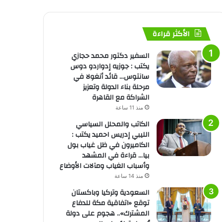
الأكثر قراءة
السفير دكتور محمد حجازي
يكتب : جوزيه إدواردو دوس
سانتوس… قائد أنغولا في
مرحلة بناء الدولة وتعزيز
الشراكة مع القاهرة
منذ 11 ساعة
الكاتب والمحلل السياسي
الليبي إدريس احميد يكتب :
الكاميرون في ظل غياب بول
بيا… قراءة في المشهد
وأسباب الغياب ومآلات الأوضاع
منذ 14 ساعة
السعودية وتركيا وباكستان
توقع «اتفاقية مكة للدفاع
المشترك».. هجوم على دولة