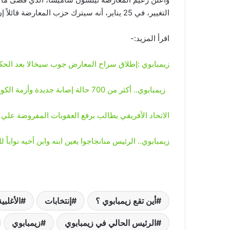
التغيير، في 25 يناير، أنه سيترك حزب المعارضة قائلاً إن الحزب الحاكم قد “اختطفه”.
اقرأ المزيد:-
زيمبابوي :إطلاق سراح المعارض جوب سيخالا بعد الحكم
زيمبابوي.. أكثر من 700 حالة إصابة جديدة وأزمة الكوليرا
الاتحاد الأفريقي يطالب برفع العقوبات المفروضة علي 
زيمبابوي.. الرئيس منانجاجوا يعين ابنه وابن أخيه نواباً لل
أين تقع زيمبابوي ؟
إنتخابات
الأغلبي
الرئيس الحالي في زيمبابوي
زيمبابوي