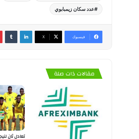
عدد سكان زيمبابوي
لينكدإن
‏Tumblr
فيسبوك
‫X
مقالات ذات صلة
تعادل ثانٍ لني