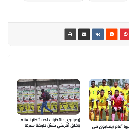
بينتيريست
‏Reddit
‏VKontakte
مشاركة عبر البريد
طباعة
زيمبابوي : انتخابات تحت أنظار العالم ..
وقلق أمريكي بشأن طريقة سيرها
جيريا أمام زيمبابوي في