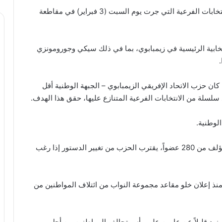
فاز حزب زانو الجبهة الوطنية الحاكم في زيمبابوي بالانتخابات الفرعية التي جرت يوم السبت (3 فبراير) في مقاطعة
تخابية الرئيسية في زيمبابوي، بما في ذلك سيكي وجورومونزي
كان حزب الاتحاد الإفريقي الزيمبابوي – الجبهة الوطنية أقل
 سلسلة من الانتخابات الفرعية المتنازع عليها، حقق هذا الهدف.
ومن خلال تأمين هذه الأغلبية المطلقة في البرلمان المؤلف من 280 عضواً، يقترب الحزب من تغيير الدستور إذا رغب
منذ إعلان خلو مقاعد مجموعة النواب من ائتلاف المواطنين من
زيد قليلاً عن عامين على رأس تحالف المواطنين من أجل