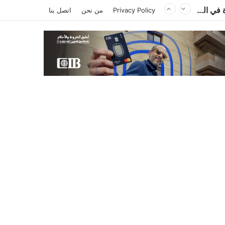
الكاتب والمحلل السياسي الليبي إدريس احميد يكتب : الكاميرون في ظل غياب بول بيا… قراءة في المشهد وأسباب الغياب ومآلات الأوضاع
Privacy Policy
من نحن
اتصل بنا