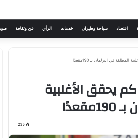
اقتصاد
سياحة وطيران
خدمات
الرأي
فن وثقافة
صور 
لمطلقة في البرلمان بـ 190مقعدًا
كم يحقق الأغلبية
قعدًا
235