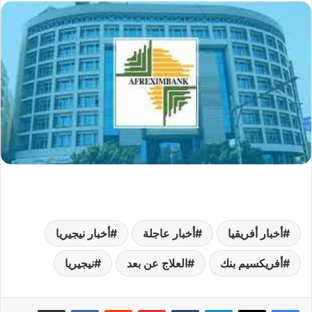
أخبار أفريقيا
أخبار عاجلة
أخبار نيجيريا
أفريكسيم بنك
العلاج عن بعد
نيجيريا
لينكدإن
‏Tumblr
بينتيريست
‏Reddit
‏VKontakte
مشاركة عبر البريد