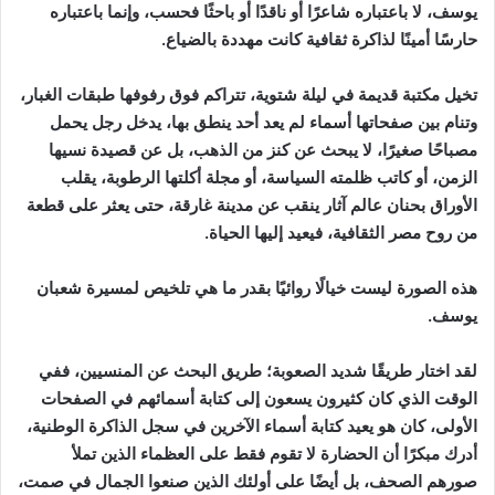
يوسف، لا باعتباره شاعرًا أو ناقدًا أو باحثًا فحسب، وإنما باعتباره
حارسًا أمينًا لذاكرة ثقافية كانت مهددة بالضياع.
تخيل مكتبة قديمة في ليلة شتوية، تتراكم فوق رفوفها طبقات الغبار،
وتنام بين صفحاتها أسماء لم يعد أحد ينطق بها، يدخل رجل يحمل
مصباحًا صغيرًا، لا يبحث عن كنز من الذهب، بل عن قصيدة نسيها
الزمن، أو كاتب ظلمته السياسة، أو مجلة أكلتها الرطوبة، يقلب
الأوراق بحنان عالم آثار ينقب عن مدينة غارقة، حتى يعثر على قطعة
من روح مصر الثقافية، فيعيد إليها الحياة.
هذه الصورة ليست خيالًا روائيًا بقدر ما هي تلخيص لمسيرة شعبان
يوسف.
لقد اختار طريقًا شديد الصعوبة؛ طريق البحث عن المنسيين، ففي
الوقت الذي كان كثيرون يسعون إلى كتابة أسمائهم في الصفحات
الأولى، كان هو يعيد كتابة أسماء الآخرين في سجل الذاكرة الوطنية،
أدرك مبكرًا أن الحضارة لا تقوم فقط على العظماء الذين تملأ
صورهم الصحف، بل أيضًا على أولئك الذين صنعوا الجمال في صمت،