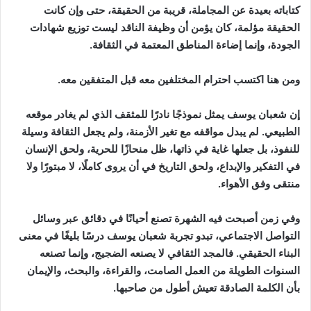
كتاباته بعيدة عن المجاملة، قريبة من الحقيقة، حتى وإن كانت
الحقيقة مؤلمة، كان يؤمن أن وظيفة الناقد ليست توزيع شهادات
الجودة، وإنما إضاءة المناطق المعتمة في الثقافة.
ومن هنا اكتسب احترام المختلفين معه قبل المتفقين معه.
إن شعبان يوسف يمثل نموذجًا نادرًا للمثقف الذي لم يغادر موقعه
الطبيعي. لم يبدل مواقفه مع تغير الأزمنة، ولم يجعل الثقافة وسيلة
للنفوذ، بل جعلها غاية في ذاتها، ظل منحازًا للحرية، ولحق الإنسان
في التفكير والإبداع، ولحق التاريخ في أن يروى كاملًا، لا مبتورًا ولا
منتقى وفق الأهواء.
وفي زمن أصبحت فيه الشهرة تصنع أحيانًا في دقائق عبر وسائل
التواصل الاجتماعي، تبدو تجربة شعبان يوسف درسًا بليغًا في معنى
البناء الحقيقي. فالمجد الثقافي لا يصنعه الضجيج، وإنما تصنعه
السنوات الطويلة من العمل الصامت، والقراءة، والبحث، والإيمان
بأن الكلمة الصادقة تعيش أطول من صاحبها.