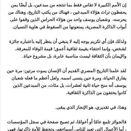
إن الأمم الكبيرة لا تقاس فقط بما تنتجه من مبدعين، بل أيضًا بمن
يحفظون تراث هؤلاء المبدعين ، فهناك من يكتب التاريخ، وهناك من
يحرسه، وشعبان يوسف واحد من هؤلاء الحراس الذين وقفوا على
أبواب الذاكرة المصرية، يمنعونها من السقوط في هاوية النسيان.
ولذلك فإن أي تكريم يوجه إليه لا ينبغي أن ينظر إليه باعتباره جائزة
لشخص، وإنما احتفاء بقيمة ثقافية أعمق؛ قيمة الوفاء للمعرفة،
والإيمان بأن الثقافة ليست مناسبة عابرة، بل مشروع حياة.
لقد علمنا التاريخ المصري القديم أن الإنسان يموت مرتين: مرة حين
يفارق الحياة، ومرة حين ينسى اسمه. ولعل أعظم ما فعله شعبان
يوسف أنه منح حياة ثانية لعشرات، بل مئات، من المبدعين الذين
كادوا يختفون من الذاكرة الثقافية.
وهذا، في تقديري، هو الإنجاز الذي يبقى.
فالجوائز تلمع عامًا أو أعوامًا، ثم تصبح صفحة في سجل المؤسسات
، أما الأعمال التي تعيد للناس أسماءهم، وتحفظ للأمة ذاكرتها، فهي