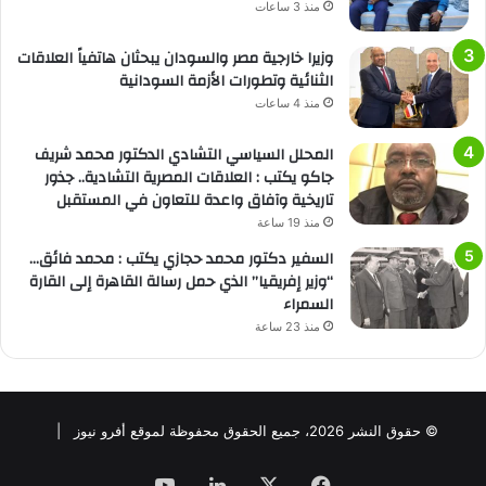
منذ 3 ساعات
وزيرا خارجية مصر والسودان يبحثان هاتفياً العلاقات
الثنائية وتطورات الأزمة السودانية
منذ 4 ساعات
المحلل السياسي التشادي الدكتور محمد شريف
جاكو يكتب : العلاقات المصرية التشادية.. جذور
تاريخية وآفاق واعدة للتعاون في المستقبل
منذ 19 ساعة
السفير دكتور محمد حجازي يكتب : محمد فائق…
“وزير إفريقيا” الذي حمل رسالة القاهرة إلى القارة
السمراء
منذ 23 ساعة
© حقوق النشر 2026، جميع الحقوق محفوظة لموقع أفرو نيوز |
فيسبوك
‫X
لينكدإن
‫YouTube