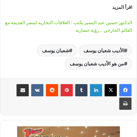
اقرأ المزيد
الدكتور حسين عبد البصير يكتب : العلاقات التجارية لمصر القديمة مع
العالم الخارجي .. رؤية حضارية
الأديب شعبان يوسف
شعبان يوسف
من هو الأديب شعبان يوسف
لينكدإن
‏Tumblr
بينتيريست
‏Reddit
‏VKontakte
مشاركة عبر البريد
طباعة