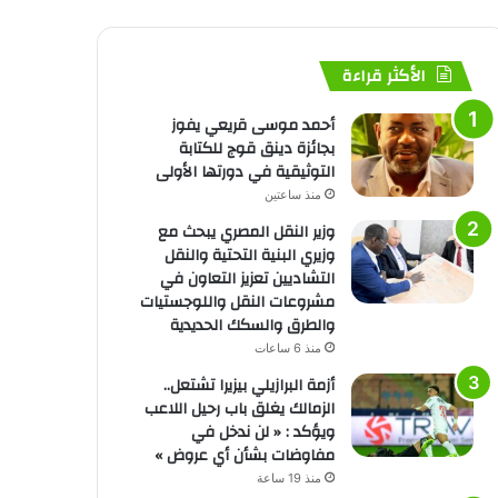
الأكثر قراءة
أحمد موسى قريعي يفوز
بجائزة دينق قوج للكتابة
التوثيقية في دورتها الأولى
منذ ساعتين
وزير النقل المصري يبحث مع
وزيري البنية التحتية والنقل
التشاديين تعزيز التعاون في
مشروعات النقل واللوجستيات
والطرق والسكك الحديدية
منذ 6 ساعات
أزمة البرازيلي بيزيرا تشتعل..
الزمالك يغلق باب رحيل اللاعب
ويؤكد : « لن ندخل في
مفاوضات بشأن أي عروض »
منذ 19 ساعة