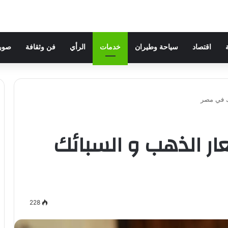
اقتصاد
سياحة وطيران
خدمات
الرأي
فن وثقافة
صور 
ك في مصر
ر الذهب و السبائك
228