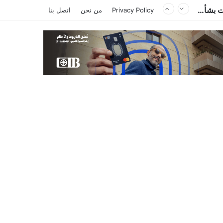
أزمة البرازيلي بيزيرا تشتعل.. الزمالك يغلق باب رحيل اللاعب ويؤكد : « لن ندخل في مفاوضات بشأن أي عروض »
Privacy Policy
من نحن
اتصل بنا