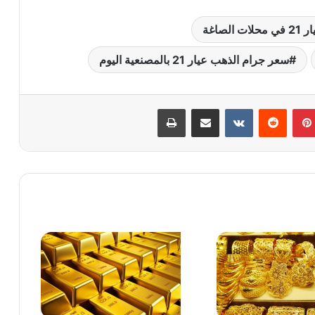
اغة
سعر جرام الذهب عيار 21 بالمصنعية اليوم
بينتيريست
‏Reddit
‏VKontakte
مشاركة عبر البريد
طباعة