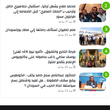
محمد صلاح يشعل تركيا.. استقبال جماهيري حافل
وترحيب بـ”الملك المصري” قبل انضمامه إلى
طرابزون سبور
منذ 17 ساعة
مصر للطيران تستأنف رحلاتها إلي مطار بورتسودان
منذ 20 ساعة
فرحة التخرج والتفوق.. «أفرو نيوز 24» تهنئ
يوسف سامي راغب بحصوله على بكالوريوس
الإعلام بتقدير امتياز
منذ 20 ساعة
الدكتور عبدالناصر سلم حامد يكتب : الكونغرس
يرفع سقف الضغوط .. هل تعيد واشنطن رسم
سياستها تجاه الحرب في السودان ؟
منذ 23 ساعة