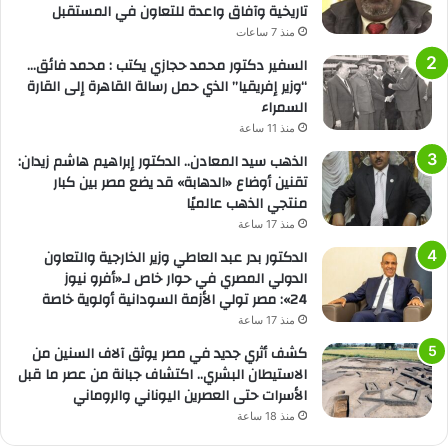
تاريخية وآفاق واعدة للتعاون في المستقبل
منذ 7 ساعات
السفير دكتور محمد حجازي يكتب : محمد فائق…
“وزير إفريقيا” الذي حمل رسالة القاهرة إلى القارة
السمراء
منذ 11 ساعة
الذهب سيد المعادن.. الدكتور إبراهيم هاشم زيدان:
تقنين أوضاع «الدهابة» قد يضع مصر بين كبار
منتجي الذهب عالميًا
منذ 17 ساعة
الدكتور بدر عبد العاطي وزير الخارجية والتعاون
الدولي المصري في حوار خاص لـ«أفرو نيوز
24»: مصر تولي الأزمة السودانية أولوية خاصة
منذ 17 ساعة
كشف أثري جديد في مصر يوثق آلاف السنين من
الاستيطان البشري.. اكتشاف جبانة من عصر ما قبل
الأسرات حتى العصرين اليوناني والروماني
منذ 18 ساعة