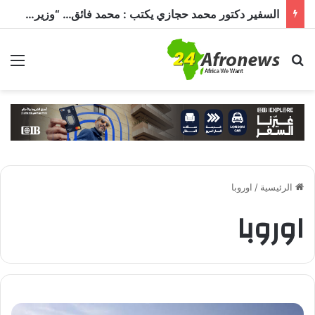
السفير دكتور محمد حجازي يكتب : محمد فائق… “وزير إفريقيا” الذي حمل رسالة القاهرة إلى القارة السمراء
بحث عن
الق
الرئيسية
/
اوروبا
اوروبا