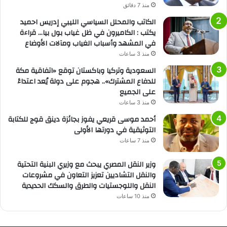
منذ 7 دقائق
الكاتب والمحلل السياسي الليبي إدريس احميد
يكتب : الكاميرون في ظل غياب بول بيا… قراءة
في المشهد وأسباب الغياب ومآلات الأوضاع
منذ 3 ساعات
السعودية وتركيا وباكستان توقع «اتفاقية مكة
للدفاع المشترك».. هجوم على دولة يُعد اعتداءً
على الجميع
منذ 3 ساعات
أحمد موسى قريعي يفوز بجائزة دينق قوج للكتابة
التوثيقية في دورتها الأولى
منذ 7 ساعات
وزير النقل المصري يبحث مع وزيري البنية التحتية
والنقل التشاديين تعزيز التعاون في مشروعات
النقل واللوجستيات والطرق والسكك الحديدية
منذ 10 ساعات