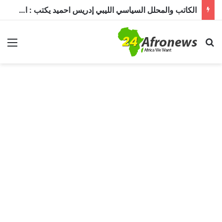
الكاتب والمحلل السياسي الليبي إدريس احميد يكتب : الكاميرون في ظل غياب بول بيا… قراءة في المشهد وأسباب الغياب ومآلات الأوضاع
بحث عن
الق