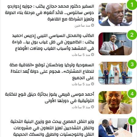
السفير دكتور محمد حجازي يكتب : جوزيه إدواردو
دوس سانتوس… قائد أنغولا في مرحلة بناء الدولة
وتعزيز الشراكة مع القاهرة
منذ ساعتين
الكاتب والمحلل السياسي الليبي إدريس احميد
يكتب : الكاميرون في ظل غياب بول بيا… قراءة
في المشهد وأسباب الغياب ومآلات الأوضاع
منذ 5 ساعات
السعودية وتركيا وباكستان توقع «اتفاقية مكة
للدفاع المشترك».. هجوم على دولة يُعد اعتداءً
على الجميع
منذ 5 ساعات
أحمد موسى قريعي يفوز بجائزة دينق قوج للكتابة
التوثيقية في دورتها الأولى
منذ 9 ساعات
وزير النقل المصري يبحث مع وزيري البنية التحتية
والنقل التشاديين تعزيز التعاون في مشروعات
النقل واللوجستيات والطرق والسكك الحديدية