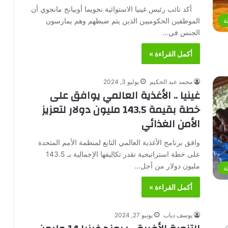
أكد نائب رئيس غينيا الاستوائية نجويما أوبيانج مانجوي أن
الموظفين الحكوميين الذين يتم ضبطهم وهم يمارسون
ة
الجنس في…
أكمل القراءة »
محمد عبد الحكيم
يوليو 3, 2024
غينيا .. الأغذية العالمي يوافق على
خطة بقيمة 143.5 مليون دولار لتعزيز
الأمن الغذائي
وافق برنامج الأغذية العالمي التابع لمنظمة الأمم المتحدة
على خطة استراتيجية تقدر تكاليفها الإجمالية بـ 143.5
مليون دولار من أجل…
ة
أكمل القراءة »
يوسف دياب
يونيو 27, 2024